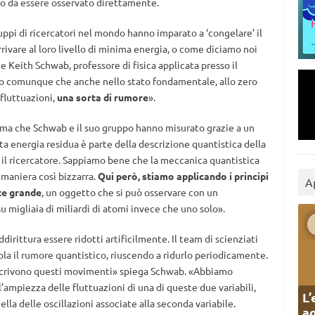
o da essere osservato direttamente.
ruppi di ricercatori nel mondo hanno imparato a ‘congelare’ il
rivare al loro livello di minima energia, o come diciamo noi
ce Keith Schwab, professore di fisica applicata presso il
mo comunque che anche nello stato fondamentale, allo zero
fluttuazioni,
una sorta di rumore
».
le ma che Schwab e il suo gruppo hanno misurato grazie a un
ta energia residua è parte della descrizione quantistica della
il ricercatore. Sappiamo bene che la meccanica quantistica
 maniera così bizzarra.
Qui però, stiamo applicando i principi
A
te grande
, un oggetto che si può osservare con un
u migliaia di miliardi di atomi invece che uno solo».
dirittura essere ridotti artificilmente. Il team di scienziati
ola il rumore quantistico, riuscendo a ridurlo periodicamente.
escrivono questi movimenti» spiega Schwab. «Abbiamo
’ampiezza delle fluttuazioni di una di queste due variabili,
L’
a delle oscillazioni associate alla seconda variabile.
ag