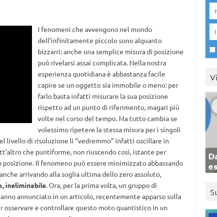
I fenomeni che avvengono nel mondo
dell’infinitamente piccolo sono alquanto
bizzarri: anche una semplice misura di posizione
può rivelarsi assai complicata. Nella nostra
esperienza quotidiana è abbastanza facile
V
capire se un oggetto sia immobile o meno: per
farlo basta infatti misurare la sua posizione
rispetto ad un punto di riferimento, magari più
volte nel corso del tempo. Ma tutto cambia se
volessimo ripetere la stessa misura per i singoli
ivello di risoluzione li “vedremmo” infatti oscillare in
t’altro che puntiforme, non riuscendo così, istante per
Da
oro posizione. Il fenomeno può essere minimizzato abbassando
e
nche arrivando alla soglia ultima dello zero assoluto,
 ineliminabile
. Ora, per la prima volta, un gruppo di
S
 hanno annunciato in un articolo, recentemente apparso sulla
er osservare e controllare questo moto quantistico in un