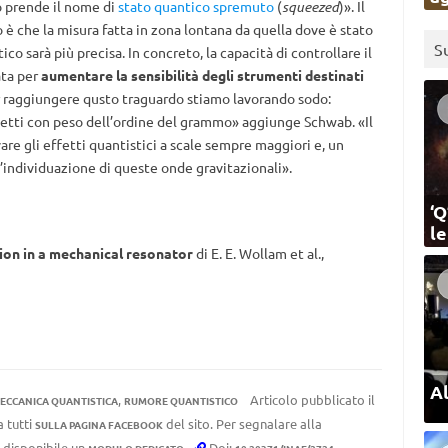
o prende il nome di
stato quantico spremuto
(
squeezed
)». Il
è che la misura fatta in zona lontana da quella dove è stato
S
co sarà più precisa. In concreto, la capacità di controllare il
ata per
aumentare la sensibilità degli strumenti destinati
r raggiungere qusto traguardo stiamo lavorando sodo:
getti con peso dell’ordine del grammo» aggiunge Schwab. «Il
vare gli effetti quantistici a scale sempre maggiori e, un
l’individuazione di queste onde gravitazionali».
‘Q
l
on in a mechanical resonator
di E. E. Wollam et al.,
Al
,
Articolo pubblicato il
ECCANICA QUANTISTICA
RUMORE QUANTISTICO
a tutti
del sito. Per segnalare alla
SULLA PAGINA FACEBOOK
e disponibile un
.
Doi: