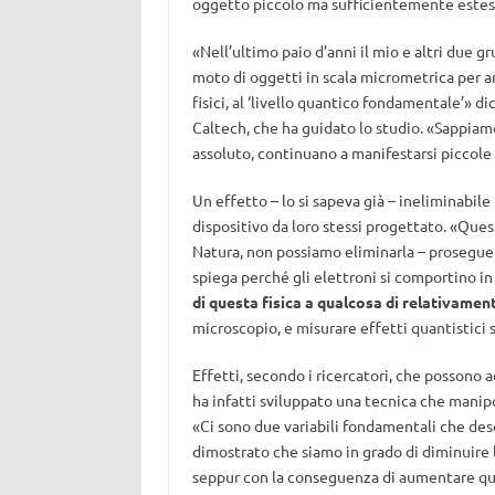
oggetto piccolo ma sufficientemente estes
«Nell’ultimo paio d’anni il mio e altri due g
moto di oggetti in scala micrometrica per ar
fisici, al ‘livello quantico fondamentale’» di
Caltech, che ha guidato lo studio. «Sappia
assoluto, continuano a manifestarsi piccole 
Un effetto – lo si sapeva già – ineliminabi
dispositivo da loro stessi progettato. «Ques
Natura, non possiamo eliminarla – prosegue 
spiega perché gli elettroni si comportino in
di questa fisica a qualcosa di relativamen
microscopio, e misurare effetti quantistici s
Effetti, secondo i ricercatori, che possono ad
ha infatti sviluppato una tecnica che manip
«Ci sono due variabili fondamentali che d
dimostrato che siamo in grado di diminuire l
seppur con la conseguenza di aumentare quell