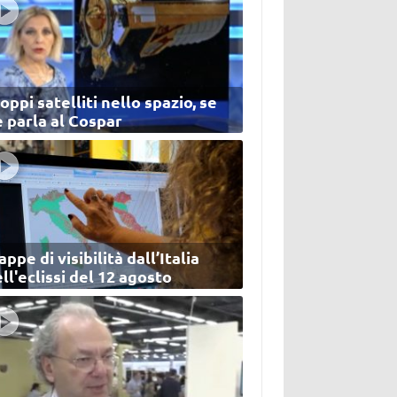
oppi satelliti nello spazio, se
 parla al Cospar
ppe di visibilità dall’Italia
ll'eclissi del 12 agosto