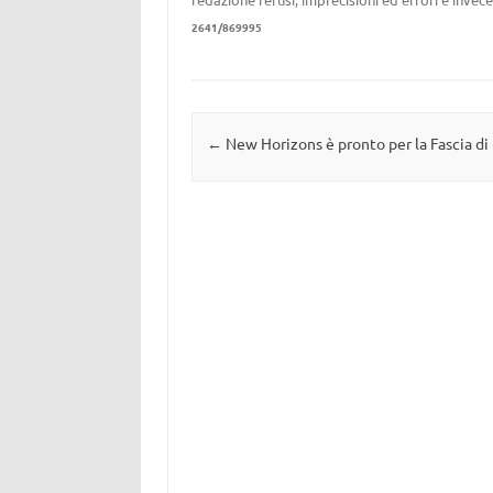
2641/869995
Navigazione articolo
←
New Horizons è pronto per la Fascia di