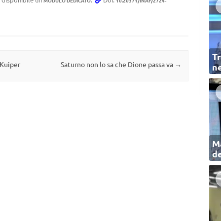
MODULO DEDICATO
10.20371/INAF/2724-
Tr
 Kuiper
Saturno non lo sa che Dione passa va
→
ne
Ma
de