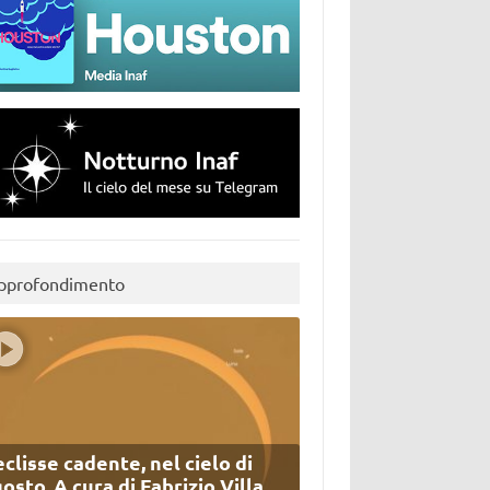
pprofondimento
eclisse cadente, nel cielo di
osto. A cura di Fabrizio Villa