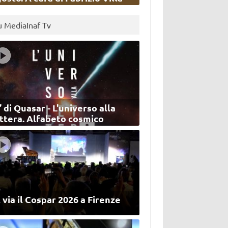
u MediaInaf Tv
’ di Quasar - L'universo alla
ettera. Alfabeto cosmico
 via il Cospar 2026 a Firenze