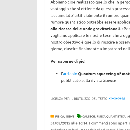
Abbiamo cioè realizzato quello che in gerg
vantaggio che si ottiene da questo processo 
‘accumulato’ artificialmente il rumore quanti
rumore quantistico potrebbe essere applic
alla ricerca delle onde gravitazionali
. «Pe
vogliamo applicare le nostre tecniche a og
nostro obiettivo è quello di riuscire a osser
giorno, riuscire finalmente a imbatterci nel
Per saperne di più:
l’
articolo
Quantum squeezing of moti
pubblicato sulla rivista
Science
LICENZA PER IL RIUTILIZZO DEL TESTO:
,
,
,
FISICA
NEWS
CALTECH
FISICA QUANTISTICA
M
31/08/2015
alle
16:14
. I commenti sono aperti 
redazione refusi, imprecisioni ed errori è invec