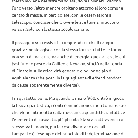
stesso avviene nel sistema solare, dove i pianeti “cadono”
l’uno verso l’altro mentre orbitano attorno al loro comune
centro di massa. In particolare, con le osservazioni al
telescopio concluse che Giove e le sue lune si muovono
verso il Sole con la stessa accelerazione.
Il passaggio successivo fu comprendere che il campo
gravitazionale agisce con la stessa forza su tutte le forme
non solo di materia, ma anche di energia: questa tesi, le cui
basi furono poste da Galileo e Newton, sfociò nella teoria
di Einstein sulla relatività generale e nel principio di
equivalenza (che postula l’uguaglianza di effetti prodotti
da cause apparentemente diverse).
Fin qui tutto bene. Ma quando, a inizio ‘900, entrò in gioco
la fisica quantistica, i conti cominciarono a non tornare. Ciò
che viene introdotto dalla meccanica quantistica, infatti, è
l’elemento di casualità: più piccola è la scala attraverso cui
si osserva il mondo, più le cose diventano casuali.
Lampante è l’esempio del principio di indeterminazione di