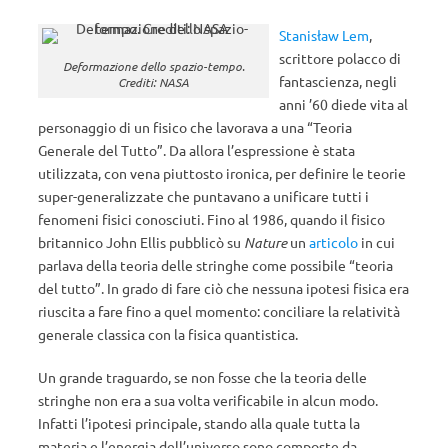
Stanisław Lem
,
scrittore polacco di
Deformazione dello spazio-tempo.
fantascienza, negli
Crediti: NASA
anni ’60 diede vita al
personaggio di un fisico che lavorava a una “Teoria
Generale del Tutto”. Da allora l’espressione è stata
utilizzata, con vena piuttosto ironica, per definire le teorie
super-generalizzate che puntavano a unificare tutti i
fenomeni fisici conosciuti. Fino al 1986, quando il fisico
britannico John Ellis pubblicò su
Nature
un
articolo
in cui
parlava della teoria delle stringhe come possibile “teoria
del tutto”. In grado di fare ciò che nessuna ipotesi fisica era
riuscita a fare fino a quel momento: conciliare la relatività
generale classica con la fisica quantistica.
Un grande traguardo, se non fosse che la teoria delle
stringhe non era a sua volta verificabile in alcun modo.
Infatti l’ipotesi principale, stando alla quale tutta la
materia e l’energia dell’universo sono composte da