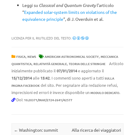
Leggi su
Classical and Quantum Gravity
l’articolo
“
Expanded solar-system limits on violations of the
equivalence principle
“, di J. Overduin et al.
LICENZA PER IL RIUTILIZZO DEL TESTO:
,
,
FISICA
NEWS
AMERICAN ASTRONOMICAL SOCIETY
MECCANICA
,
,
Articolo
QUANTISTICA
RELATIVITÀ GENERALE
TEORIA DELLE STRINGHE
inizialmente pubblicato il
07/01/2014
e aggiornato il
15/12/2014
alle
15:42
. I commenti sono aperti a tutti
SULLA
del sito. Per segnalare alla redazione refusi,
PAGINA FACEBOOK
imprecisioni ed errori è invece disponibile un
.
MODULO DEDICATO
Doi:
10.20371/INAF/2724-2641/42577
Navigazione articolo
←
Washington: summit
Alla ricerca dei viaggiatori