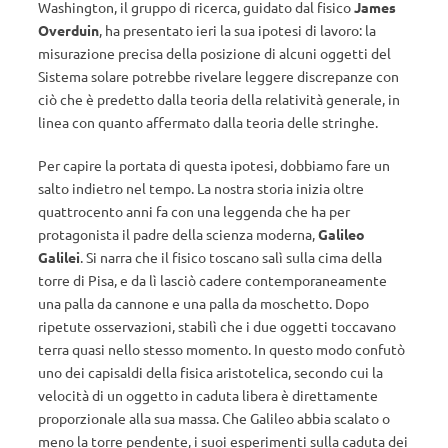
Washington, il gruppo di ricerca, guidato dal fisico
James
Overduin
, ha presentato ieri la sua ipotesi di lavoro: la
misurazione precisa della posizione di alcuni oggetti del
Sistema solare potrebbe rivelare leggere discrepanze con
ciò che è predetto dalla teoria della relatività generale, in
linea con quanto affermato dalla teoria delle stringhe.
Per capire la portata di questa ipotesi, dobbiamo fare un
salto indietro nel tempo. La nostra storia inizia oltre
quattrocento anni fa con una leggenda che ha per
protagonista il padre della scienza moderna,
Galileo
Galilei
. Si narra che il fisico toscano salì sulla cima della
torre di Pisa, e da lì lasciò cadere contemporaneamente
una palla da cannone e una palla da moschetto. Dopo
ripetute osservazioni, stabilì che i due oggetti toccavano
terra quasi nello stesso momento. In questo modo confutò
uno dei capisaldi della fisica aristotelica, secondo cui la
velocità di un oggetto in caduta libera è direttamente
proporzionale alla sua massa. Che Galileo abbia scalato o
meno la torre pendente, i suoi esperimenti sulla caduta dei