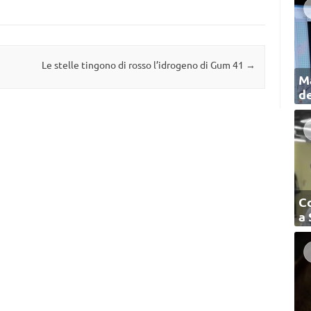
Le stelle tingono di rosso l’idrogeno di Gum 41
→
Ma
de
C
a