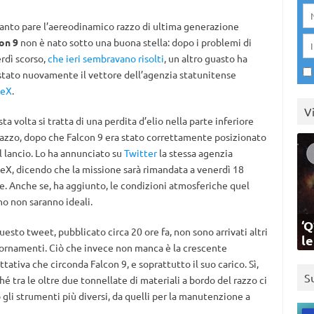
anto pare l’aereodinamico razzo di ultima generazione
on 9
non è nato sotto una buona stella: dopo i problemi di
rdì scorso,
che ieri sembravano risolti
, un altro guasto ha
stato nuovamente il vettore dell’agenzia statunitense
ceX
.
V
ta volta si tratta di una perdita d’elio nella parte inferiore
razzo, dopo che Falcon 9 era stato correttamente posizionato
il lancio. Lo ha annunciato su
Twitter
la stessa agenzia
eX, dicendo che la missione sarà rimandata a venerdì 18
le. Anche se, ha aggiunto, le condizioni atmosferiche quel
no non saranno ideali.
‘Q
uesto tweet, pubblicato circa 20 ore fa, non sono arrivati altri
l
ornamenti. Ciò che invece non manca è la crescente
ttativa che circonda Falcon 9, e soprattutto il suo carico. Sì,
S
hé tra le oltre due tonnellate di materiali a bordo del razzo ci
 gli strumenti più diversi, da quelli per la manutenzione a