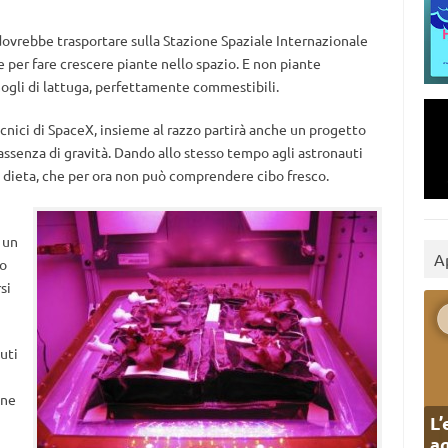
 dovrebbe trasportare sulla Stazione Spaziale Internazionale
e per fare crescere piante nello spazio. E non piante
ogli di lattuga, perfettamente commestibili.
tecnici di SpaceX, insieme al razzo partirà anche un progetto
n assenza di gravità. Dando allo stesso tempo agli astronauti
ro dieta, che per ora non può comprendere cibo fresco.
 un
A
to
si
uti
one
L’
ag