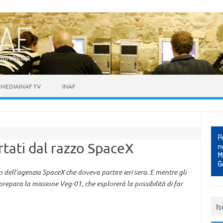
astrofisica
MEDIAINAF TV
INAF
tati dal razzo SpaceX
zo dell’agenzia SpaceX che doveva partire ieri sera. E mentre gli
i prepara la missione Veg-01, che esplorerà la possibilità di far
Is