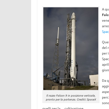
A qu
Falc
vene
arre
Spa
Ques
del 
per 
Spac
apri
gior
Da q
aggi
aspe
Il razzo Falcon 9 in posizione verticale,
perc
pronto per la partenza. Crediti: SpaceX
sono
quelli per la… coltivazione.