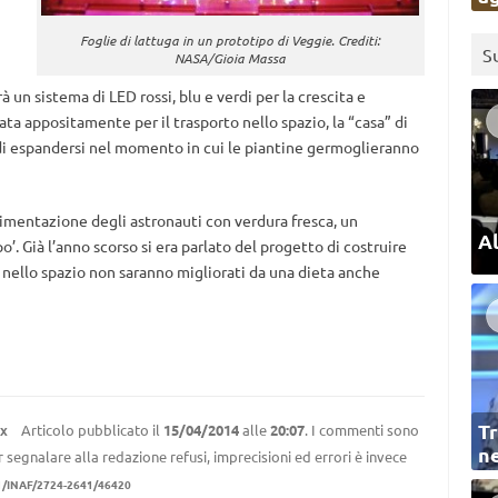
Foglie di lattuga in un prototipo di Veggie. Crediti:
S
NASA/Gioia Massa
 un sistema di LED rossi, blu e verdi per la crescita e
ata appositamente per il trasporto nello spazio, la “casa” di
di espandersi nel momento in cui le piantine germoglieranno
’alimentazione degli astronauti con verdura fresca, un
Al
’. Già l’anno scorso si era parlato del progetto di costruire
gi nello spazio non saranno migliorati da una dieta anche
Tr
Articolo pubblicato il
15/04/2014
alle
20:07
. I commenti sono
EX
ne
r segnalare alla redazione refusi, imprecisioni ed errori è invece
1/INAF/2724-2641/46420