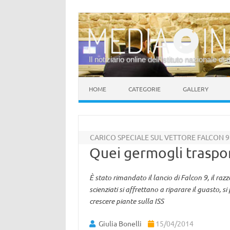
Il notiziario online dell’Istituto nazionale di 
Vai al contenuto
HOME
CATEGORIE
GALLERY
CARICO SPECIALE SUL VETTORE FALCON 9
Quei germogli traspor
È stato rimandato il lancio di Falcon 9, il raz
scienziati si affrettano a riparare il guasto, s
crescere piante sulla ISS
Giulia Bonelli
15/04/2014