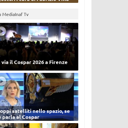
u MediaInaf Tv
 via il Cospar 2026 a Firenze
oppi satelliti nello spazio, se
 parla al Cospar