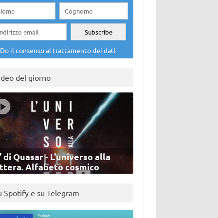
Do il consenso al trattamento dei dati
ideo del giorno
’ di Quasar - L'universo alla
ettera. Alfabeto cosmico
u Spotify e su Telegram