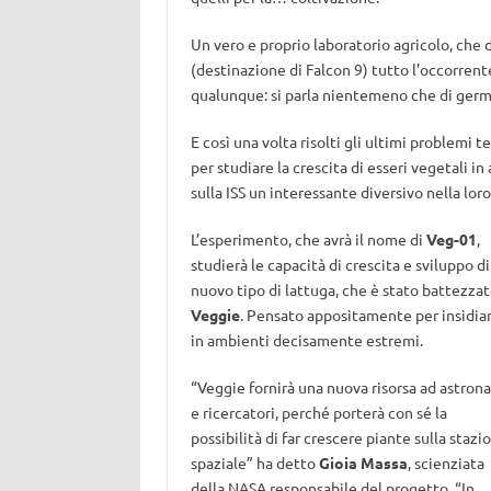
Un vero e proprio laboratorio agricolo, che
(destinazione di Falcon 9) tutto l’occorrent
qualunque: si parla nientemeno che di germ
E così una volta risolti gli ultimi problemi 
per studiare la crescita di esseri vegetali i
sulla ISS un interessante diversivo nella lo
L’esperimento, che avrà il nome di
Veg-01
,
studierà le capacità di crescita e sviluppo di
nuovo tipo di lattuga, che è stato battezza
Veggie
. Pensato appositamente per insidiar
in ambienti decisamente estremi.
“Veggie fornirà una nuova risorsa ad astrona
e ricercatori, perché porterà con sé la
possibilità di far crescere piante sulla stazi
spaziale” ha detto
Gioia Massa
, scienziata
della NASA responsabile del progetto. “In