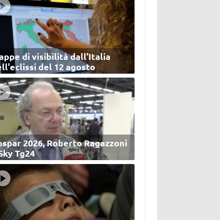
ppe di visibilità dall’Italia
ll'eclissi del 12 agosto
ospar 2026, Roberto Ragazzoni
 Sky Tg24