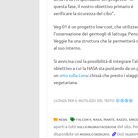
questa fase, il nostro obiettivo primario è
verificare la sicurezza del cibo”.
Veg-01 è un progetto low-cost, che utilizzerà
l’osservazione dei germogli di lattuga. Pens
Veggie ha una struttura che le permetterà 
al suo interno.
Si avvicina così la possibilità di integrare l
obiettivo a cui la NASA sta puntando da un po
un
orto sulla Luna
: chissà che presto i viag
vegetariana.
LICENZA PER IL RIUTILIZZO DEL TESTO:
,
,
,
,
NEWS
FALCON 9
NASA
PIANTE
RAZZO
SPAC
aperti a tutti
del sito. Pe
SULLA PAGINA FACEBOOK
disponibile un
.
Doi:
MODULO DEDICATO
10.2037