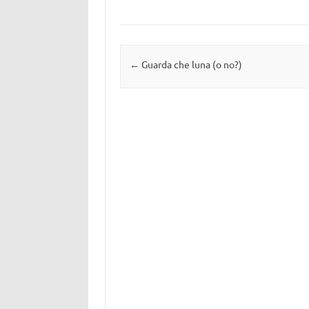
Navigazione articolo
←
Guarda che luna (o no?)