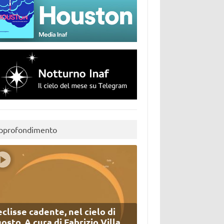
pprofondimento
eclisse cadente, nel cielo di
osto. A cura di Fabrizio Villa