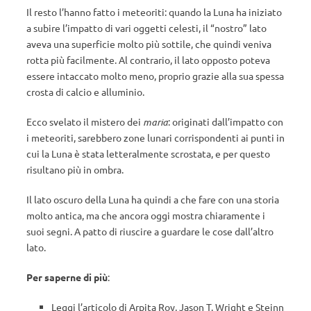
Il resto l’hanno fatto i meteoriti: quando la Luna ha iniziato
a subire l’impatto di vari oggetti celesti, il “nostro” lato
aveva una superficie molto più sottile, che quindi veniva
rotta più facilmente. Al contrario, il lato opposto poteva
essere intaccato molto meno, proprio grazie alla sua spessa
crosta di calcio e alluminio.
Ecco svelato il mistero dei
maria
: originati dall’impatto con
i meteoriti, sarebbero zone lunari corrispondenti ai punti in
cui la Luna è stata letteralmente scrostata, e per questo
risultano più in ombra.
Il lato oscuro della Luna ha quindi a che fare con una storia
molto antica, ma che ancora oggi mostra chiaramente i
suoi segni. A patto di riuscire a guardare le cose dall’altro
lato.
Per saperne di più
:
Leggi l’articolo di Arpita Roy, Jason T. Wright e Steinn