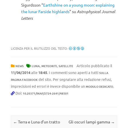
Sigurdsson “
Earthshine on a young moon: explaining
the lunar Farside highlands
” su
Astrophysical Journal
Letters
LICENZA PER IL RIUTILIZZO DEL TESTO:
,
,
Articolo pubblicato il
NEWS
LUNA
METEORITI
SATELLITE
11/06/2014
alle
18:45
. I commenti sono aperti a tutti
SULLA
del sito. Per segnalare alla redazione refusi,
PAGINA FACEBOOK
imprecisioni ed errori è invece disponibile un
.
MODULO DEDICATO
Doi:
10.20371/INAF/2724-2641/48501
Navigazione articolo
←
Terra e Luna d’un tratto
Gli oscuri lampi gamma
→