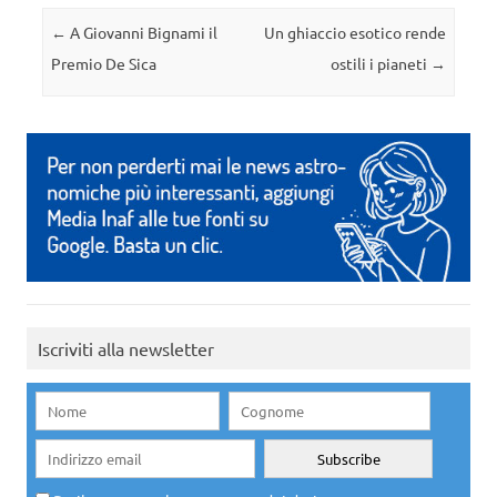
Navigazione articolo
←
A Giovanni Bignami il
Un ghiaccio esotico rende
Premio De Sica
ostili i pianeti
→
Iscriviti alla newsletter