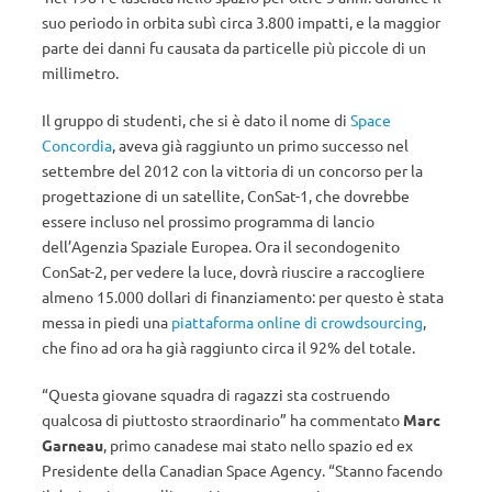
suo periodo in orbita subì circa 3.800 impatti, e la maggior
parte dei danni fu causata da particelle più piccole di un
millimetro.
Il gruppo di studenti, che si è dato il nome di
Space
Concordia
, aveva già raggiunto un primo successo nel
settembre del 2012 con la vittoria di un concorso per la
progettazione di un satellite, ConSat-1, che dovrebbe
essere incluso nel prossimo programma di lancio
dell’Agenzia Spaziale Europea. Ora il secondogenito
ConSat-2, per vedere la luce, dovrà riuscire a raccogliere
almeno 15.000 dollari di finanziamento: per questo è stata
messa in piedi una
piattaforma online di crowdsourcing
,
che fino ad ora ha già raggiunto circa il 92% del totale.
“Questa giovane squadra di ragazzi sta costruendo
qualcosa di piuttosto straordinario” ha commentato
Marc
Garneau
, primo canadese mai stato nello spazio ed ex
Presidente della Canadian Space Agency. “Stanno facendo