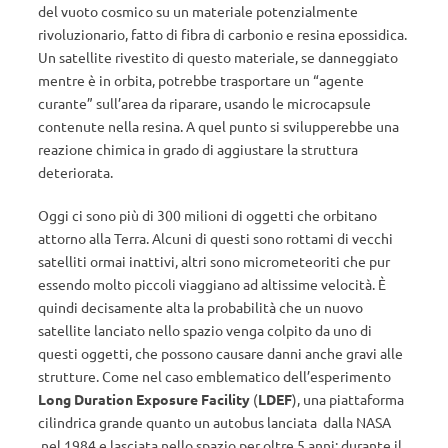
del vuoto cosmico su un materiale potenzialmente
rivoluzionario, fatto di fibra di carbonio e resina epossidica.
Un satellite rivestito di questo materiale, se danneggiato
mentre è in orbita, potrebbe trasportare un “agente
curante” sull’area da riparare, usando le microcapsule
contenute nella resina. A quel punto si svilupperebbe una
reazione chimica in grado di aggiustare la struttura
deteriorata.
Oggi ci sono più di 300 milioni di oggetti che orbitano
attorno alla Terra. Alcuni di questi sono rottami di vecchi
satelliti ormai inattivi, altri sono micrometeoriti che pur
essendo molto piccoli viaggiano ad altissime velocità. È
quindi decisamente alta la probabilità che un nuovo
satellite lanciato nello spazio venga colpito da uno di
questi oggetti, che possono causare danni anche gravi alle
strutture. Come nel caso emblematico dell’esperimento
Long Duration Exposure Facility
(
LDEF
), una piattaforma
cilindrica grande quanto un autobus lanciata dalla NASA
nel 1984 e lasciata nello spazio per oltre 5 anni: durante il