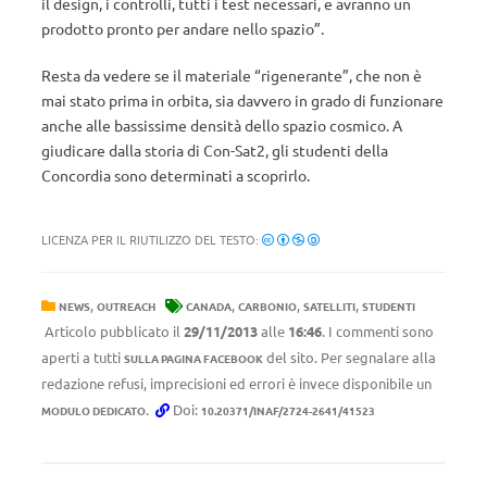
il design, i controlli, tutti i test necessari, e avranno un
prodotto pronto per andare nello spazio”.
Resta da vedere se il materiale “rigenerante”, che non è
mai stato prima in orbita, sia davvero in grado di funzionare
anche alle bassissime densità dello spazio cosmico. A
giudicare dalla storia di Con-Sat2, gli studenti della
Concordia sono determinati a scoprirlo.
LICENZA PER IL RIUTILIZZO DEL TESTO:
,
,
,
,
NEWS
OUTREACH
CANADA
CARBONIO
SATELLITI
STUDENTI
Articolo pubblicato il
29/11/2013
alle
16:46
. I commenti sono
aperti a tutti
del sito. Per segnalare alla
SULLA PAGINA FACEBOOK
redazione refusi, imprecisioni ed errori è invece disponibile un
.
Doi:
MODULO DEDICATO
10.20371/INAF/2724-2641/41523