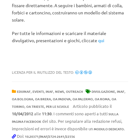
fissare direttamente. A seguire i bambini, armati di colla,
forbici e cartoncino, costruiranno un modello del sistema
solare.
Per tutte le informazioni e scaricare il materiale
divulgativo, presentazioni e giochi, cliccate
qui
LICENZA PER IL RIUTILIZZO DEL TESTO:
,
,
,
,
,
,
EDUINAF
EVENTI
INAF
NEWS
OUTREACH
DIVULGAZIONE
INAF
,
,
,
,
,
OA BOLOGNA
OA BRERA
OA PADOVA
OA PALERMO
OA ROMA
OA
,
,
Articolo pubblicato il
TORINO
OA TRIESTE
PER LE SCUOLE
10/04/2012
alle
11:30
. I commenti sono aperti a tutti
SULLA
del sito. Per segnalare alla redazione refusi,
PAGINA FACEBOOK
imprecisioni ed errori è invece disponibile un
.
MODULO DEDICATO
Doi:
10.20371/INAF/2724-2641/22556