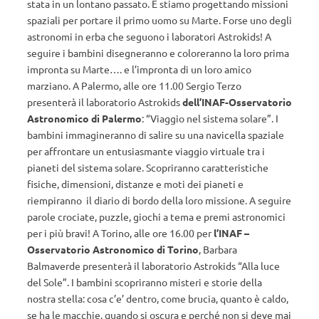
stata in un lontano passato. E stiamo progettando missioni
spaziali per portare il primo uomo su Marte. Forse uno degli
astronomi in erba che seguono i laboratori Astrokids! A
seguire i bambini disegneranno e coloreranno la loro prima
impronta su Marte…. e l’impronta di un loro amico
marziano. A Palermo, alle ore 11.00 Sergio Terzo
presenterà il laboratorio Astrokids
dell’INAF-Osservatorio
Astronomico di Palermo
: “Viaggio nel sistema solare”. I
bambini immagineranno di salire su una navicella spaziale
per affrontare un entusiasmante viaggio virtuale tra i
pianeti del sistema solare. Scopriranno caratteristiche
fisiche, dimensioni, distanze e moti dei pianeti e
riempiranno il diario di bordo della loro missione. A seguire
parole crociate, puzzle, giochi a tema e premi astronomici
per i più bravi! A Torino, alle ore 16.00 per
l’INAF –
Osservatorio Astronomico di Torino
, Barbara
Balmaverde presenterà il laboratorio Astrokids “Alla luce
del Sole”. I bambini scopriranno misteri e storie della
nostra stella: cosa c’e’ dentro, come brucia, quanto è caldo,
se ha le macchie, quando si oscura e perché non si deve mai