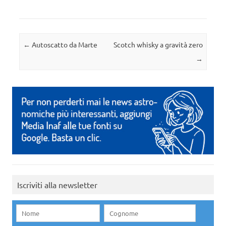
Navigazione articolo
←
Autoscatto da Marte
Scotch whisky a gravità zero
→
Iscriviti alla newsletter