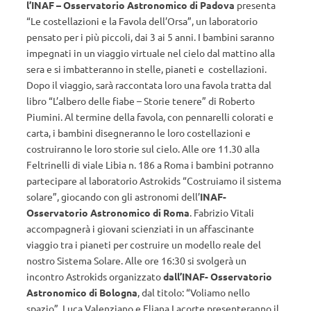
l’INAF – Osservatorio Astronomico di Padova
presenta
“Le costellazioni e la Favola dell’Orsa”, un laboratorio
pensato per i più piccoli, dai 3 ai 5 anni. I bambini saranno
impegnati in un viaggio virtuale nel cielo dal mattino alla
sera e si imbatteranno in stelle, pianeti e costellazioni.
Dopo il viaggio, sarà raccontata loro una favola tratta dal
libro “L’albero delle fiabe – Storie tenere” di Roberto
Piumini. Al termine della favola, con pennarelli colorati e
carta, i bambini disegneranno le loro costellazioni e
costruiranno le loro storie sul cielo. Alle ore 11.30 alla
Feltrinelli di viale Libia n. 186 a Roma i bambini potranno
partecipare al laboratorio Astrokids “Costruiamo il sistema
solare”, giocando con gli astronomi dell’
INAF-
Osservatorio Astronomico di Roma
. Fabrizio Vitali
accompagnerà i giovani scienziati in un affascinante
viaggio tra i pianeti per costruire un modello reale del
nostro Sistema Solare. Alle ore 16:30 si svolgerà un
incontro Astrokids organizzato
dall’INAF- Osservatorio
Astronomico di Bologna
, dal titolo: “Voliamo nello
spazio”. Luca Valenziano e Eliana Lacorte presenteranno il