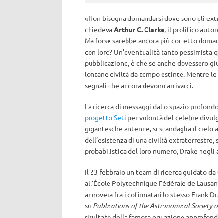
«Non bisogna domandarsi dove sono gli extrat
chiedeva
Arthur C. Clarke
, il prolifico aut
Ma forse sarebbe ancora più corretto doman
con loro? Un’eventualità tanto pessimista qu
pubblicazione, è che se anche dovessero gi
lontane civiltà da tempo estinte. Mentre le 
segnali che ancora devono arrivarci.
La ricerca di messaggi dallo spazio profondo h
progetto Seti
per volontà del celebre divul
gigantesche antenne, si scandaglia il cielo a
dell’esistenza di una civiltà extraterrestr
probabilistica del loro numero, Drake negli 
Il 23 febbraio un team di ricerca guidato da
all’École Polytechnique Fédérale de Lausan
annovera fra i cofirmatari lo stesso Frank D
su
Publications of the Astronomical Society of
risultato della famosa equazione approfond