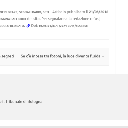
,
,
Articolo pubblicato il
21/03/2018
NE DI DRAKE
SEGNALI RADIO
SETI
del sito. Per segnalare alla redazione refusi,
 PAGINA FACEBOOK
.
Doi:
ODULO DEDICATO
10.20371/INAF/2724-2641/1658858
 segreti
Se c’è intesa tra fotoni, la luce diventa fluida
→
 il Tribunale di Bologna