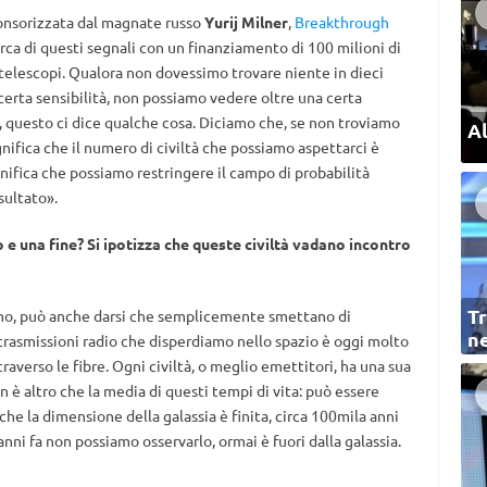
ponsorizzata dal magnate russo
Yurij Milner
,
Breakthrough
cerca di questi segnali con un finanziamento di 100 milioni di
i telescopi. Qualora non dovessimo trovare niente in dieci
certa sensibilità, non possiamo vedere oltre una certa
e, questo ci dice qualche cosa. Diciamo che, se non troviamo
Al
gnifica che il numero di civiltà che possiamo aspettarci è
nifica che possiamo restringere il campo di probabilità
sultato».
o e una fine? Si ipotizza che queste civiltà vadano incontro
Tr
amo, può anche darsi che semplicemente smettano di
ne
 trasmissioni radio che disperdiamo nello spazio è oggi molto
averso le fibre. Ogni civiltà, o meglio emettitori, ha una sua
n è altro che la media di questi tempi di vita: può essere
che la dimensione della galassia è finita, circa 100mila anni
nni fa non possiamo osservarlo, ormai è fuori dalla galassia.