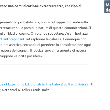
Ma
are una comunicazione extraterrestre, che tipo di
de
 geometrico-probabilistica, non si fa troppe domande sulla
tteratura sulla possibile natura di queste comunicazioni. Si
gi affidati al cosmo. O, volendo speculare, c’è chi ipotizza
ot autoreplicanti
ad esplorare la galassia. Comunque non
maniera asettica cercando di prendere in considerazione ogni
a natura dei segnali, li ipotizziamo chiaramente di natura
aggiore velocità possibile».
e of Expanding E.T. Signals in the Galaxy: SETI and Drake’s N
”
, Nathaniel K. Tellis, Frank Drake