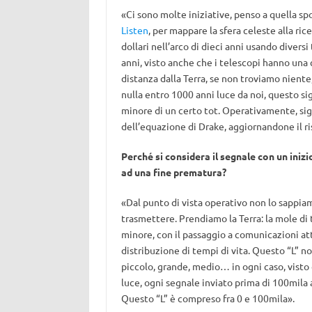
«Ci sono molte iniziative, penso a quella s
Listen
, per mappare la sfera celeste alla ri
dollari nell’arco di dieci anni usando divers
anni, visto anche che i telescopi hanno una 
distanza dalla Terra, se non troviamo nient
nulla entro 1000 anni luce da noi, questo si
minore di un certo tot. Operativamente, sig
dell’equazione di Drake, aggiornandone il ri
Perché si considera il segnale con un inizi
ad una fine prematura?
«Dal punto di vista operativo non lo sappi
trasmettere. Prendiamo la Terra: la mole di
minore, con il passaggio a comunicazioni attr
distribuzione di tempi di vita. Questo “L” no
piccolo, grande, medio… in ogni caso, visto 
luce, ogni segnale inviato prima di 100mila a
Questo “L” è compreso fra 0 e 100mila».