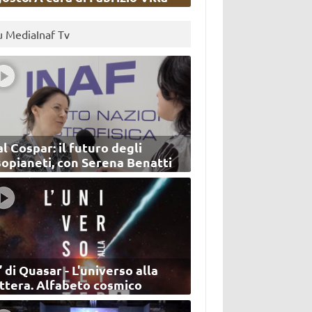
u MediaInaf Tv
l Cospar: il futuro degli
sopianeti, con Serena Benatti
’ di Quasar - L'universo alla
ettera. Alfabeto cosmico