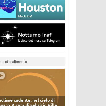
pprofondimento
eclisse cadente, nel cielo di
osto. A cura di Fabrizio Villa