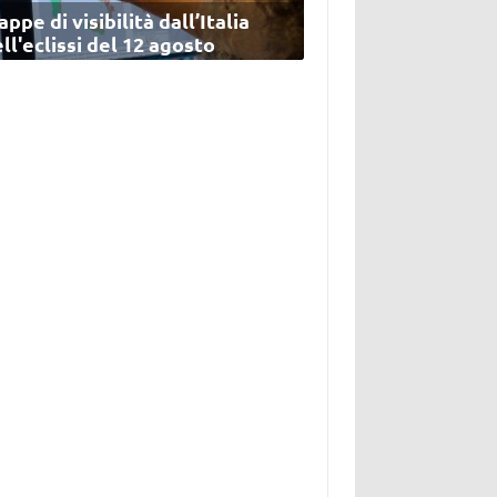
ppe di visibilità dall’Italia
ll'eclissi del 12 agosto