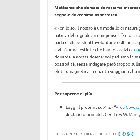
Mettiamo che domani dovessimo intercett
segnale dovremmo aspettarci?
«Non lo so, il nostro è un modello di natura
natura del segnale. In compenso c’è molta le
parla di dispersioni involontarie o di messag
civiltà ormai estinte che hanno lasciato
rob
riguarda la nostra ricerca: noi parliamo in 
possibilità, senza indagare però troppo sull
elettromagnetica in quanto viaggiano alla m
Per saperne di più:
Leggi il preprint su
Arxiv
“
Area Coverag
di Claudio Grimaldi, Geoffrey W. Marcy
LICENZA PER IL RIUTILIZZO DEL TESTO: