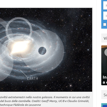
V
In
a 
S
iviltà extraterrestri nella nostra galassia. Il momento in cui una civiltà
del buco delle ciambelle. Crediti: Geoff Marcy, UC-B e Claudio Grimaldi,
ytechnique Fédérale de Lausanne