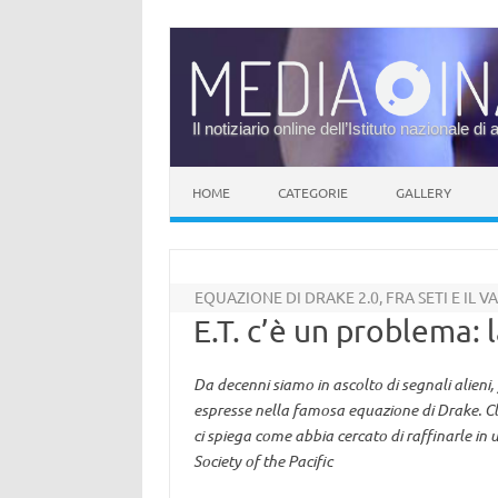
Il notiziario online dell’Istituto nazionale di 
Vai al contenuto
HOME
CATEGORIE
GALLERY
EQUAZIONE DI DRAKE 2.0, FRA SETI E IL VA
E.T. c’è un problema: l
Da decenni siamo in ascolto di segnali alieni,
espresse nella famosa equazione di Drake. C
ci spiega come abbia cercato di raffinarle in
Society of the Pacific