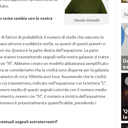
tato.
S
e: come cambia con la vostra
Claudio Grimaldi
i fattori di probabilità: il numero di stelle che nascono in
mano attorno a suddette stelle, su quanti di questi pianeti ci
osì via. Questa è la parte destra dell’equazione. La parte
che stanno trasmettendo segnali nella nostra galassia: si tratta
Da
 con “N”. Abbiamo creato un modello abbastanza semplificato
e
ra se consideriamo che le civiltà sono disperse per la galassia
ametro di circa 100mila anni luce. Assumendo che le civiltà
cui trasmettono, indicato nell’equazione con la lettera “L”.
numero medio di questi segnali coincide con il numero medio
omento, ovvero con “N”, il numero a sinistra dell’equazione
o numero è potenzialmente quantificabile, prendendo i
‘Q
l
ventuali segnali extraterrestri?