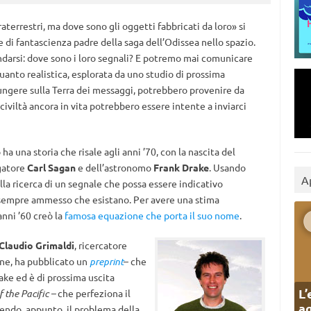
errestri, ma dove sono gli oggetti fabbricati da loro» si
ore di fantascienza padre della saga dell’Odissea nello spazio.
darsi: dove sono i loro segnali? E potremo mai comunicare
anto realistica, esplorata da uno studio di prossima
ungere sulla Terra dei messaggi, potrebbero provenire da
civiltà ancora in vita potrebbero essere intente a inviarci
a una storia che risale agli anni ’70, con la nascita del
gatore
Carl Sagan
e dell’astronomo
Frank Drake
. Usando
A
lla ricerca di un segnale che possa essere indicativo
e, sempre ammesso che esistano. Per avere una stima
anni ’60 creò la
famosa equazione che porta il suo nome
.
Claudio Grimaldi
, ricercatore
ne, ha pubblicato un
preprint
– che
rake
ed è di prossima uscita
L’
 the Pacific –
che perfeziona il
ag
endo, appunto, il problema della