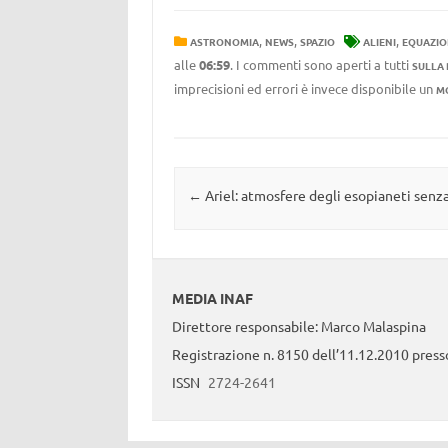
,
,
,
ASTRONOMIA
NEWS
SPAZIO
ALIENI
EQUAZIO
alle
06:59
. I commenti sono aperti a tutti
SULLA
imprecisioni ed errori è invece disponibile un
M
Navigazione articolo
←
Ariel: atmosfere degli esopianeti senza
MEDIA INAF
Direttore responsabile: Marco Malaspina
Registrazione n. 8150 dell’11.12.2010 presso
ISSN
2724-2641