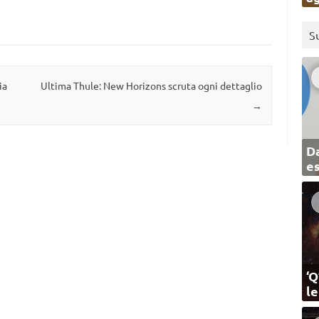
S
ia
Ultima Thule: New Horizons scruta ogni dettaglio
→
Da
e
‘Q
l