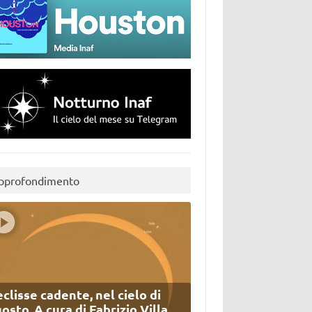
pprofondimento
eclisse cadente, nel cielo di
osto. A cura di Fabrizio Villa