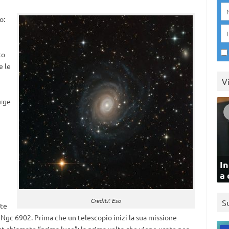
o:
to
e le
V
arge
In
a 
Crediti: Eso
S
nte
 Ngc 6902. Prima che un telescopio inizi la sua missione