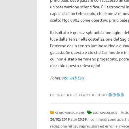
principale, deve passare con successo un te
un’osservazione scientifica. Gli astronomi i
capacità di un telescopio, che è metà dimos
scelto Ngc 6902 come obiettivo principale
Il risultato è questa splendida immagine della
luce dalla Terra nella costellazione del Sagit
l’esterno da un centro luminoso fino a quando
galassia. Se questo è ciò che Ganimede è in
cui non è stato nemmeno progettato, potre
d’occhio questo telescopio!
Fonte:
sito web Eso
LICENZA PER IL RIUTILIZZO DEL TESTO:
,
,
Artic
ASTRONOMIA
NEWS
ESO
SPECULOOS
26/02/2019
alle
20:59
. I commenti sono aperti 
redazione refusi, imprecisioni ed errori è invec