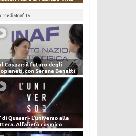
u MediaInaf Tv
l Cospar: il futuro degli
sopianeti, con Serena Benatti
’ di Quasar - L'universo alla
ettera. Alfabeto cosmico