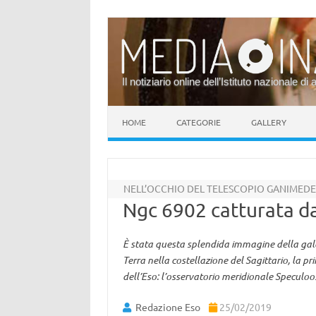
Il notiziario online dell’Istituto nazionale di 
Vai al contenuto
HOME
CATEGORIE
GALLERY
NELL’OCCHIO DEL TELESCOPIO GANIMED
Ngc 6902 catturata d
È stata questa splendida immagine della galass
Terra nella costellazione del Sagittario, la p
dell’Eso: l’osservatorio meridionale Speculoo
Redazione Eso
25/02/2019