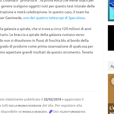
st chiamato “prima luce”: la prima volta che viene usato per
n genere scelgono oggetti noti per questo test iniziale delle
trazione e metà celebrazione. In questo caso, il team ha
 per Ganimede,
uno dei quattro telescopi di Speculoos
.
 galassia a spirale, che si trova a circa 120 milioni di anni
tario. Le braccia a spirale della galassia ruotano verso
 non si dissolvono in flussi di foschia blu al bordo della
 grado di produrre come prima osservazione di qualcosa per
mo aspettare grandi risultati da questo strumento. Tenete
A
olo inizialmente pubblicato il
25/02/2019
e aggiornato il
a tutti
del sito. Per segnalare alla
SULLA PAGINA FACEBOOK
L’
e disponibile un
.
Doi:
MODULO DEDICATO
10.20371/INAF/2724-
ag