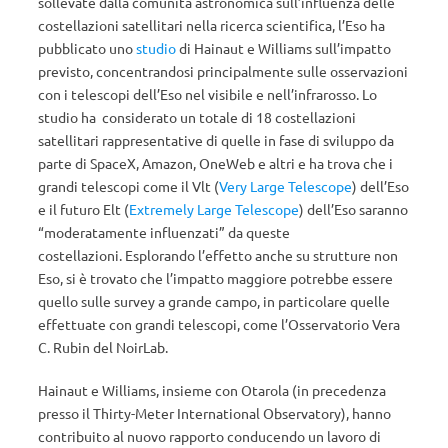
sollevate dalla comunità astronomica sull’influenza delle
costellazioni satellitari nella ricerca scientifica, l’Eso ha
pubblicato uno
studio
di Hainaut e Williams sull’impatto
previsto, concentrandosi principalmente sulle osservazioni
con i telescopi dell’Eso nel visibile e nell’infrarosso. Lo
studio ha considerato un totale di 18 costellazioni
satellitari rappresentative di quelle in fase di sviluppo da
parte di SpaceX, Amazon, OneWeb e altri e ha trova che i
grandi telescopi come il Vlt (
Very Large Telescope
) dell’Eso
e il futuro Elt (
Extremely Large Telescope
) dell’Eso saranno
“moderatamente influenzati” da queste
costellazioni. Esplorando l’effetto anche su strutture non
Eso, si è trovato che l’impatto maggiore potrebbe essere
quello sulle survey a grande campo, in particolare quelle
effettuate con grandi telescopi, come l’Osservatorio Vera
C. Rubin del NoirLab.
Hainaut e Williams, insieme con Otarola (in precedenza
presso il Thirty-Meter International Observatory), hanno
contribuito al nuovo rapporto conducendo un lavoro di