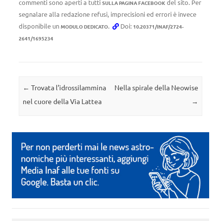
commenti sono aperti a tutti
del sito. Per
SULLA PAGINA FACEBOOK
segnalare alla redazione refusi, imprecisioni ed errori è invece
disponibile un
.
Doi:
MODULO DEDICATO
10.20371/INAF/2724-
2641/1695234
Navigazione articolo
←
Trovata l’idrossilammina
Nella spirale della Neowise
nel cuore della Via Lattea
→