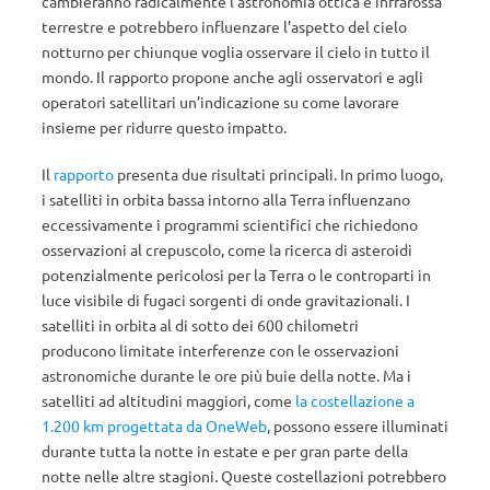
cambieranno radicalmente l’astronomia ottica e infrarossa
terrestre e potrebbero influenzare l’aspetto del cielo
notturno per chiunque voglia osservare il cielo in tutto il
mondo. Il rapporto propone anche agli osservatori e agli
operatori satellitari un’indicazione su come lavorare
insieme per ridurre questo impatto.
Il
rapporto
presenta due risultati principali. In primo luogo,
i satelliti in orbita bassa intorno alla Terra influenzano
eccessivamente i programmi scientifici che richiedono
osservazioni al crepuscolo, come la ricerca di asteroidi
potenzialmente pericolosi per la Terra o le controparti in
luce visibile di fugaci sorgenti di onde gravitazionali. I
satelliti in orbita al di sotto dei 600 chilometri
producono limitate interferenze con le osservazioni
astronomiche durante le ore più buie della notte. Ma i
satelliti ad altitudini maggiori, come
la costellazione a
1.200 km progettata da OneWeb
, possono essere illuminati
durante tutta la notte in estate e per gran parte della
notte nelle altre stagioni. Queste costellazioni potrebbero