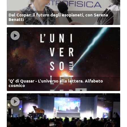
Dal Cospar: il futuro degli esopianeti, con Serena
Benatti
‘Q’ di Quasar - L'universo alla lettera. Alfabeto
cosmico