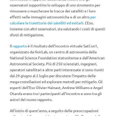
osservatori supportino lo sviluppo di uno strumento per
rimuovere o mascherare le tracce dei satelliti e i loro
effetti nelle immagini astronomiche e di un altro
per
calcolare le traiettorie dei satelliti ed evitarli
. L’Eso,
insieme con altri osservatori, sta valutando i costi di questi
sforzi di mitigazione.
Il
rapporto
è il risultato dell’incontro virtuale SatCon1,
organizzato da NoirLab, un centro di astronomia della
National Science Foundation statunitense e dall’American
Astronomical Society. Più di 250 scienziati, ingegneri,
operatori satellitari e altre parti interessate si sono riuniti
dal 29 giugno al 2 luglio per discutere l’impatto delle
mega-costellazioni ed esplorare metodi per mitigarlo. Gli
esperti dell’Eso Olivier Hainaut, Andrew Williams e Angel
Otarola erano tra i partecipanti all’incontro e sono tra gli
autori del nuovo rapporto.
All’inizio di quest’anno, a seguito delle preoccupazioni