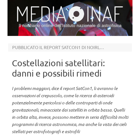
Il notiziario online dell’Istituto nazionale di astrofisica
Vai al contenuto
PUBBLICATO IL REPORT SATCON1 DI NOIRLAB, AURA E AAS
Costellazioni satellitari:
danni e possibili rimedi
I problemi maggiori, dice il report SatCon1, li avranno le
osservazioni al crepuscolo, come la ricerca di asteroidi
potenzialmente pericolosi o delle controparti di onde
gravitazionali, minacciate dai satelliti in orbita bassa. Quelli
in orbita alta, invece, possono mettere in seria difficoltà molti
programmi di ricerca astronomica, ma anche la vista dei cieli
stellati per astrofotografi e astrofili