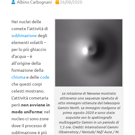
Albino Carbognani
26/08/2020
Nei nuclei delle
comete l’attività di
sublimazione
degli
elementi volatili –
per lo più ghiaccio
d’acqua – è
all’origine della
formazione della
chioma
e delle
code
che questi corpi
celesti mostrano.
La rotazione di Neowise mostrata
L’attività cometaria
attraverso una sequenza ripetuta di
otto immagini ottenute dal telescopio
però
non avviene in
Gemini North. Le immagini risalgono al
modo uniforme
: nel
primo agosto 2020 e sono state
acquisite con lo spettrografo
nucleo ci sono zone
multioggetto Gemini in un periodo di
dove il processo di
1,5 ore. Crediti: International Gemini
Observatory / NoirLab/ Nsf/ Aura / M.
sublimazione è più