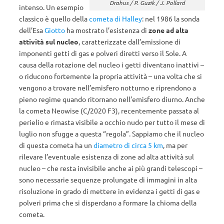
Drahus / P. Guzik / J. Pollard
intenso. Un esempio
classico è quello della
cometa di Halley
: nel 1986 la sonda
dell’Esa
Giotto
ha mostrato l’esistenza di
zone ad alta
attività sul nucleo
, caratterizzate dall’emissione di
imponenti getti di gas e polveri diretti verso il Sole. A
causa della rotazione del nucleo i getti diventano inattivi –
o riducono fortemente la propria attività – una volta che si
vengono a trovare nell’emisfero notturno e riprendono a
pieno regime quando ritornano nell’emisfero diurno. Anche
la cometa Neowise (C/2020 F3), recentemente passata al
perielio e rimasta visibile a occhio nudo per tutto il mese di
luglio non sfugge a questa “regola”. Sappiamo che il nucleo
di questa cometa ha un
diametro di circa 5 km
, ma per
rilevare l’eventuale esistenza di zone ad alta attività sul
nucleo – che resta invisibile anche ai più grandi telescopi –
sono necessarie sequenze prolungate di immagini in alta
risoluzione in grado di mettere in evidenza i getti di gas e
polveri prima che si disperdano a formare la chioma della
cometa.