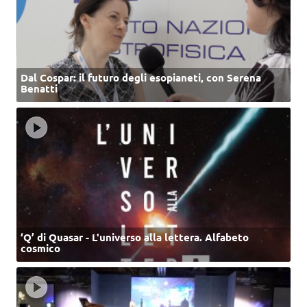
Dal Cospar: il futuro degli esopianeti, con Serena
Benatti
‘Q’ di Quasar - L'universo alla lettera. Alfabeto
cosmico