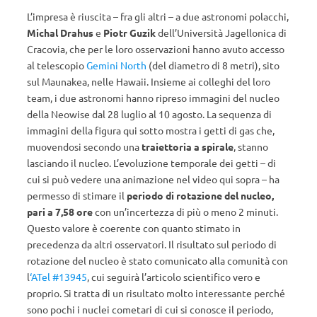
L’impresa è riuscita – fra gli altri – a due astronomi polacchi,
Michal Drahus
e
Piotr Guzik
dell’Università Jagellonica di
Cracovia, che per le loro osservazioni hanno avuto accesso
al telescopio
Gemini North
(del diametro di 8 metri), sito
sul Maunakea, nelle Hawaii. Insieme ai colleghi del loro
team, i due astronomi hanno ripreso immagini del nucleo
della Neowise dal 28 luglio al 10 agosto. La sequenza di
immagini della figura qui sotto mostra i getti di gas che,
muovendosi secondo una
traiettoria a spirale
, stanno
lasciando il nucleo. L’evoluzione temporale dei getti – di
cui si può vedere una animazione nel video qui sopra – ha
permesso di stimare il
periodo di rotazione del nucleo,
pari a 7,58 ore
con un’incertezza di più o meno 2 minuti.
Questo valore è coerente con quanto stimato in
precedenza da altri osservatori. Il risultato sul periodo di
rotazione del nucleo è stato comunicato alla comunità con
l
‘ATel #13945
, cui seguirà l’articolo scientifico vero e
proprio. Si tratta di un risultato molto interessante perché
sono pochi i nuclei cometari di cui si conosce il periodo,