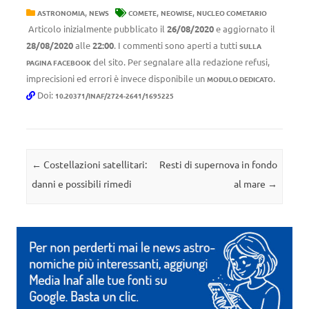
,
,
,
ASTRONOMIA
NEWS
COMETE
NEOWISE
NUCLEO COMETARIO
Articolo inizialmente pubblicato il
26/08/2020
e aggiornato il
28/08/2020
alle
22:00
. I commenti sono aperti a tutti
SULLA
del sito. Per segnalare alla redazione refusi,
PAGINA FACEBOOK
imprecisioni ed errori è invece disponibile un
.
MODULO DEDICATO
Doi:
10.20371/INAF/2724-2641/1695225
Navigazione articolo
←
Costellazioni satellitari:
Resti di supernova in fondo
danni e possibili rimedi
al mare
→