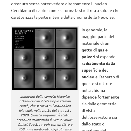
ottenuto senza poter vedere direttamente il nucleo.
Cerchiamo di capire come si forma la struttura a spirale che
caratterizza la parte interna della chioma della Neowise.
In generale, la
maggior parte del
materiale di un
getto di gas e
polveri
si espande
radialmente dalla
superficie del
nucleo
e l’aspetto di
queste strutture
nella chioma
Immagini della cometa Neowise
dipende fortemente
ottenute con il telescopio Gemini
sia dalla geometria
North, che si trova sul Maunakea
di vista
(Hawaii), nella notte del 1 agosto
2020. Questa sequenza è stata
dell’osservatore sia
ottenuta utilizzando il Gemini Multi-
dallo stato di
Object Spectrograph con un filtro a
468 nm e migliorata digitalmente
rotazione del