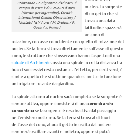
utilizzando un algoritmo dedicato. Il
nucleo. La sorgente
campo di vista è di 2 minuti d’arco
(cliccare per ingrandire). Crediti:
di un getto che si
International Gemini Observatory /
trova a una data
NoirLab/ Nsf/ Aura / M. Drahus / P.
Guzik / J. Pollard
latitudine spazzerà
un cono di
rotazione, con asse coincidente con quello di rotazione del
nucleo. Se la Terra si trova direttamente sull’asse di questo
cono, le strutture che si osservano hanno l’aspetto di una
spirale di Archimede
, ossia una spirale in cui la distanza fra
bracci successivi resta costante. L’effetto, per certi versi, è
simile a quello che si ottiene quando si mette in funzione
un irrigatore rotante da giardino.
La spirale attorno al nucleo sarà completa se la sorgente è
sempre attiva, oppure consisterà di una
serie di archi
concentrici
se la sorgente è resa inattiva dal passaggio
nell’emisfero notturno. Se la Terra si trova al di fuori
dell’asse del cono, allora il getto in uscita dal nucleo
sembrerà oscillare avanti e indietro, oppure si potrà