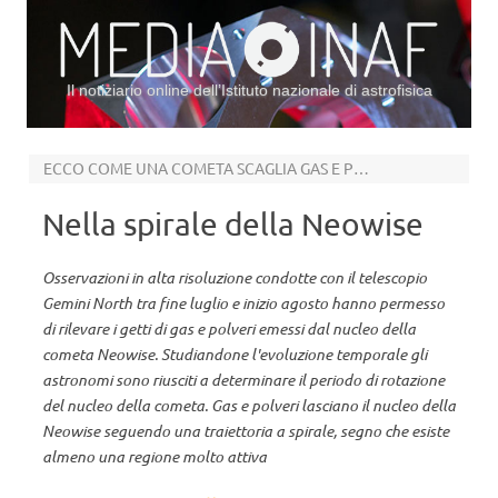
Il notiziario online dell’Istituto nazionale di astrofisica
Vai al contenuto
ECCO COME UNA COMETA SCAGLIA GAS E POLVERI NELLO SPAZIO
Nella spirale della Neowise
Osservazioni in alta risoluzione condotte con il telescopio
Gemini North tra fine luglio e inizio agosto hanno permesso
di rilevare i getti di gas e polveri emessi dal nucleo della
cometa Neowise. Studiandone l'evoluzione temporale gli
astronomi sono riusciti a determinare il periodo di rotazione
del nucleo della cometa. Gas e polveri lasciano il nucleo della
Neowise seguendo una traiettoria a spirale, segno che esiste
almeno una regione molto attiva