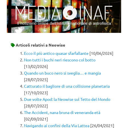
Il notiziario online dell’Istituto nazionale di astrofisica
Vai al contenuto
Articoli relativi a
Neowise
Ecco il più antico quasar sfarfallante
[10/06/2026]
Non tutti i buchi neri riescono col botto
[13/02/2026]
Quando un buco nero si sveglia… e mangia
[28/07/2025]
Catturato il bagliore di una collisione planetaria
[17/10/2023]
Due volte Apod: la Neowise sul Tetto del Mondo
[28/07/2022]
The Accident, nana bruna di veneranda età
[02/09/2021]
Navigando ai confini della Via Lattea
[26/04/2021]