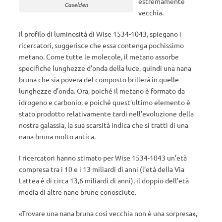
estremamente
Caselden
vecchia.
Il profilo di luminosità di Wise 1534-1043, spiegano i
ricercatori, suggerisce che essa contenga pochissimo
metano. Come tutte le molecole, il metano assorbe
specifiche lunghezze d’onda della luce, quindi una nana
bruna che sia povera del composto brillerà in quelle
lunghezze d’onda. Ora, poiché il metano è formato da
idrogeno e carbonio, e poiché quest’ultimo elemento è
stato prodotto relativamente tardi nell’evoluzione della
nostra galassia, la sua scarsità indica che si tratti di una
nana bruna molto antica.
I ricercatori hanno stimato per Wise 1534-1043 un’età
compresa tra i 10 e i 13 miliardi di anni (l’età della Via
Lattea è di circa 13,6 miliardi di anni), il doppio dell’età
media di altre nane brune conosciute.
«Trovare una nana bruna così vecchia non è una sorpresa»,