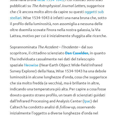
pubblicati su
The Astrophysical Journal Letters
, suggerisce
che c’è ancora molto altro da capire su questi
oggetti sub
stellari
. Wise 1534-1043 è infatti una nana bruna che, sotto
il profilo della luminosità, non assomiglia a nessuna delle
oltre duemila scovate finora nella nostra galassia, la Via
Lattea, motivo per cui è inizialmente sfuggita alle ricerche.
Soprannominata
The Accident
–
l’Incidente
– dal suo
scopritore, il cittadino scienziato
Dan Caselden
, in quanto
l’ha individuata casualmente nei dati del telescopio
spaziale
Neowise
(Near-Earth Object Wide-field Infrared
Survey Explorer) della Nasa, Wise 1534-1043 ha una debole
luminosità in alcune lunghezze d’onda, cosa che suggerisce
che sia molto fredda (e vecchia), ma è brillante in altre,
indicando una temperatura più alta. Per capire a cosa fosse
dovuto questo strano profilo, un team di scienziati guidati
dall’Infrared Processing and Analysis Center (
Ipac
) del
Caltech ha condotto analisi di
follow-up
, osservando
inizialmente l’oggetto a diverse lunghezze d’onda nel