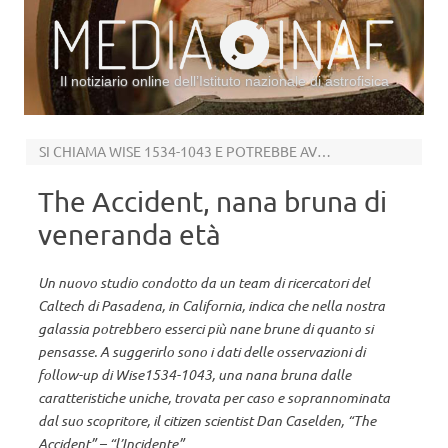
Il notiziario online dell’Istituto nazionale di astrofisica
Vai al contenuto
SI CHIAMA WISE 1534-1043 E POTREBBE AVERE QUASI 13 MILIARDI DI ANNI
The Accident, nana bruna di
veneranda età
Un nuovo studio condotto da un team di ricercatori del
Caltech di Pasadena, in California, indica che nella nostra
galassia potrebbero esserci più nane brune di quanto si
pensasse. A suggerirlo sono i dati delle osservazioni di
follow-up di Wise1534-1043, una nana bruna dalle
caratteristiche uniche, trovata per caso e soprannominata
dal suo scopritore, il citizen scientist Dan Caselden, “The
Accident” – “l’Incidente”