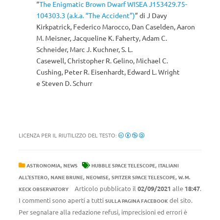
“
The Enigmatic Brown Dwarf WISEA J153429.75-
104303.3 (a.k.a. “The Accident”)
” di J Davy
Kirkpatrick, Federico Marocco, Dan Caselden, Aaron
M. Meisner, Jacqueline K. Faherty, Adam C.
Schneider, Marc J. Kuchner, S. L.
Casewell, Christopher R. Gelino, Michael C.
Cushing, Peter R. Eisenhardt, Edward L. Wright
e Steven D. Schurr
LICENZA PER IL RIUTILIZZO DEL TESTO:
,
,
ASTRONOMIA
NEWS
HUBBLE SPACE TELESCOPE
ITALIANI
,
,
,
,
ALL'ESTERO
NANE BRUNE
NEOWISE
SPITZER SPACE TELESCOPE
W. M.
Articolo pubblicato il
02/09/2021
alle
18:47
.
KECK OBSERVATORY
I commenti sono aperti a tutti
del sito.
SULLA PAGINA FACEBOOK
Per segnalare alla redazione refusi, imprecisioni ed errori è