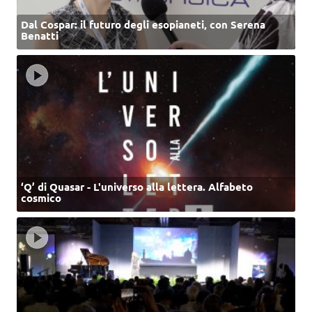
Dal Cospar: il futuro degli esopianeti, con Serena
Benatti
‘Q’ di Quasar - L'universo alla lettera. Alfabeto
cosmico