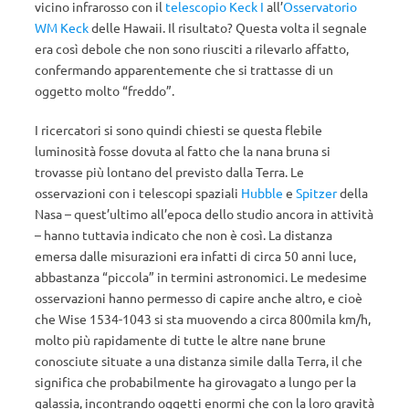
vicino infrarosso con il
telescopio Keck I
all’
Osservatorio
WM Keck
delle Hawaii. Il risultato? Questa volta il segnale
era così debole che non sono riusciti a rilevarlo affatto,
confermando apparentemente che si trattasse di un
oggetto molto “freddo”.
I ricercatori si sono quindi chiesti se questa flebile
luminosità fosse dovuta al fatto che la nana bruna si
trovasse più lontano del previsto dalla Terra. Le
osservazioni con i telescopi spaziali
Hubble
e
Spitzer
della
Nasa – quest’ultimo all’epoca dello studio ancora in attività
– hanno tuttavia indicato che non è così. La distanza
emersa dalle misurazioni era infatti di circa 50 anni luce,
abbastanza “piccola” in termini astronomici. Le medesime
osservazioni hanno permesso di capire anche altro, e cioè
che Wise 1534-1043 si sta muovendo a circa 800mila km/h,
molto più rapidamente di tutte le altre nane brune
conosciute situate a una distanza simile dalla Terra, il che
significa che probabilmente ha girovagato a lungo per la
galassia, incontrando oggetti enormi che con la loro gravità