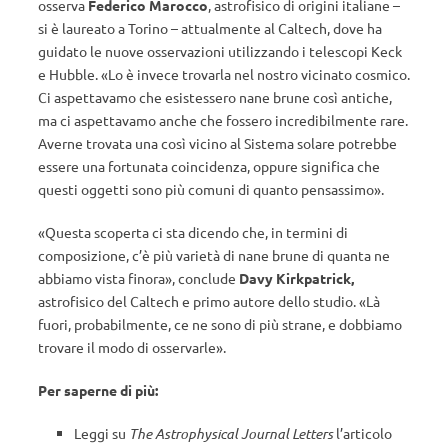
osserva
Federico Marocco
, astrofisico di origini italiane –
si è laureato a Torino – attualmente al Caltech, dove ha
guidato le nuove osservazioni utilizzando i telescopi Keck
e Hubble. «Lo è invece trovarla nel nostro vicinato cosmico.
Ci aspettavamo che esistessero nane brune così antiche,
ma ci aspettavamo anche che fossero incredibilmente rare.
Averne trovata una così vicino al Sistema solare potrebbe
essere una fortunata coincidenza, oppure significa che
questi oggetti sono più comuni di quanto pensassimo».
«Questa scoperta ci sta dicendo che, in termini di
composizione, c’è più varietà di nane brune di quanta ne
abbiamo vista finora», conclude
Davy Kirkpatrick,
astrofisico del Caltech e primo autore dello studio. «Là
fuori, probabilmente, ce ne sono di più strane, e dobbiamo
trovare il modo di osservarle».
Per saperne di più:
Leggi su
The Astrophysical Journal Letters
l’articolo