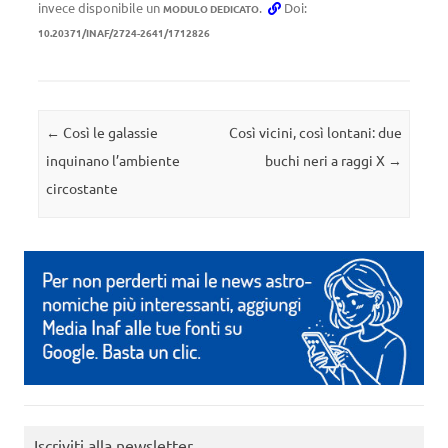
invece disponibile un
.
Doi:
MODULO DEDICATO
10.20371/INAF/2724-2641/1712826
Navigazione articolo
←
Così le galassie
Così vicini, così lontani: due
inquinano l’ambiente
buchi neri a raggi X
→
circostante
Iscriviti alla newsletter