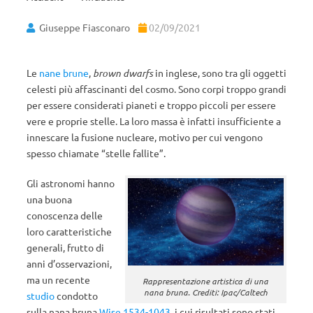
Giuseppe Fiasconaro
02/09/2021
Le
nane brune
,
brown dwarfs
in inglese, sono tra gli oggetti
celesti più affascinanti del cosmo. Sono corpi troppo grandi
per essere considerati pianeti e troppo piccoli per essere
vere e proprie stelle. La loro massa è infatti insufficiente a
innescare la fusione nucleare, motivo per cui vengono
spesso chiamate “stelle fallite”.
Gli astronomi hanno
una buona
conoscenza delle
loro caratteristiche
generali, frutto di
anni d’osservazioni,
ma un recente
Rappresentazione artistica di una
nana bruna. Crediti: Ipac/Caltech
studio
condotto
sulla nana bruna
Wise 1534-1043
, i cui risultati sono stati