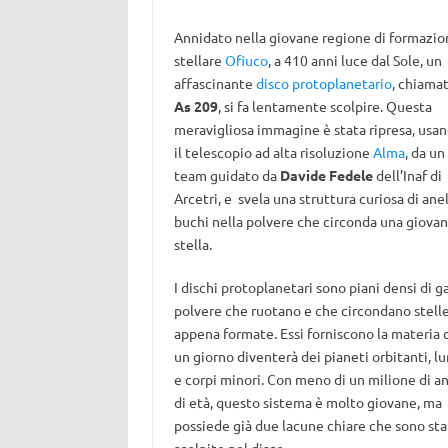
Annidato nella giovane regione di formazio
stellare
Ofiuco
, a 410 anni luce dal Sole, un
affascinante
disco protoplanetario
, chiama
As 209
, si fa lentamente scolpire. Questa
meravigliosa immagine è stata ripresa, usa
il telescopio ad alta risoluzione
Alma
, da un
team guidato da
Davide Fedele
dell’Inaf di
Arcetri, e svela una struttura curiosa di anel
buchi nella polvere che circonda una giova
stella.
I dischi protoplanetari sono piani densi di g
polvere che ruotano e che circondano stell
appena formate. Essi forniscono la materia 
un giorno diventerà dei pianeti orbitanti, l
e corpi minori. Con meno di un milione di a
di età, questo sistema è molto giovane, ma
possiede già due lacune chiare che sono sta