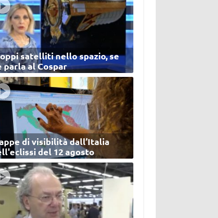
oppi satelliti nello spazio, se
 parla al Cospar
ppe di visibilità dall’Italia
ll'eclissi del 12 agosto