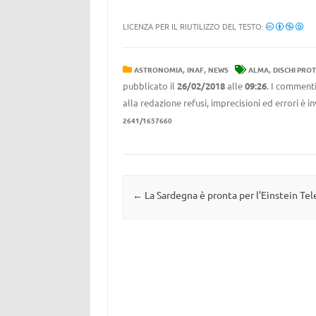
LICENZA PER IL RIUTILIZZO DEL TESTO:
,
,
,
ASTRONOMIA
INAF
NEWS
ALMA
DISCHI PRO
pubblicato il
26/02/2018
alle
09:26
. I commenti
alla redazione refusi, imprecisioni ed errori è 
2641/1657660
Navigazione articolo
←
La Sardegna è pronta per l’Einstein Te