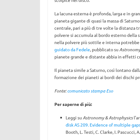
scolpite nel disco.
La lacuna esterna è profonda, larga e in gra
pianeta gigante di quasi la massa di Saturno
centrale, pari a più di tre volte la distanza 
polvere si accumula al bordo esterno della su
nella polvere più sottile e interna potrebbe
guidato da Fedele
, pubblicato su
Astronomy
pianete grande e distante abbia in effetti c
Il pianeta simile a Saturno, così lontano dal
formazione dei pianeti ai bordi dei dischi p
Fonte:
comunicato stampa Eso
Per saperne di più:
Leggi su
Astronomy & Astrophysics
l’ar
disk AS 209. Evidence of multiple gap
Booth, L. Testi, C. Clarke, I. Pascucci