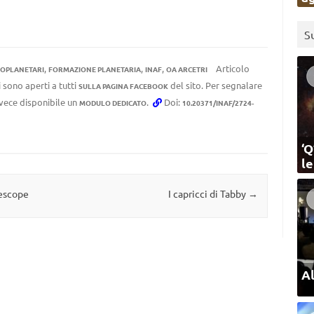
S
,
,
,
Articolo
TOPLANETARI
FORMAZIONE PLANETARIA
INAF
OA ARCETRI
 sono aperti a tutti
del sito. Per segnalare
SULLA PAGINA FACEBOOK
invece disponibile un
.
Doi:
MODULO DEDICATO
10.20371/INAF/2724-
‘Q
l
lescope
I capricci di Tabby
→
Al