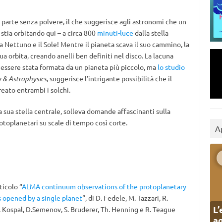
n parte senza polvere, il che suggerisce agli astronomi che un
 stia orbitando qui – a circa 800
minuti-luce
dalla stella
tra Nettuno e il Sole! Mentre il pianeta scava il suo cammino, la
a orbita, creando anelli ben definiti nel disco. La lacuna
 essere stata formata da un pianeta più piccolo, ma
lo studio
 & Astrophysics
, suggerisce l’intrigante possibilità che il
reato entrambi i solchi.
la sua stella centrale, solleva domande affascinanti sulla
rotoplanetari su scale di tempo così corte.
A
ticolo “
ALMA continuum observations of the protoplanetary
s opened by a single planet
“, di D. Fedele, M. Tazzari, R.
L’
, A. Kospal, D.Semenov, S. Bruderer, Th. Henning e R. Teague
ag