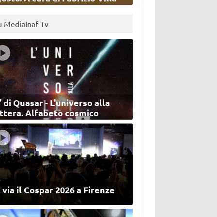
u MediaInaf Tv
’ di Quasar - L'universo alla
ettera. Alfabeto cosmico
 via il Cospar 2026 a Firenze