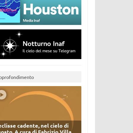
pprofondimento
eclisse cadente, nel cielo di
osto. A cura di Fabrizio Villa