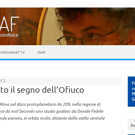
astrofisica
MEDIAINAF TV
INAF
ICS
to il segno dell’Ofiuco
Alma nel disco protoplanetario As 209, nella regione di
luce da noi? Secondo uno studio guidato da Davide Fedele
ande pianeta, in orbita molto distante dalla stella centrale
Is