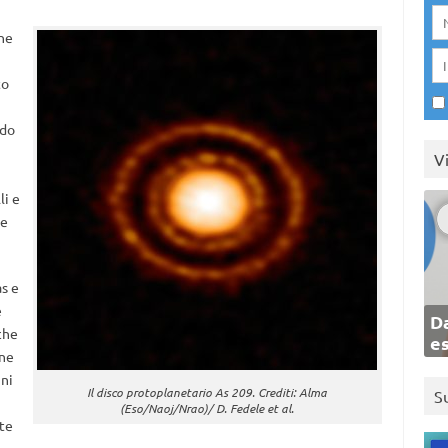
ne
to
ndo
V
li e
ne
as e
e
Da
che
e
une
nni
Il disco protoplanetario As 209. Crediti: Alma
S
(Eso/Naoj/Nrao)/ D. Fedele et al.
te