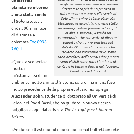
un sistema
cui gli astronomi riescono a osservare
planetario intorno
direttamente più di un pianeta in
orbita intorno a una stella simile al
a una stella simile
Sole. L’immagine è stata ottenuta
al Sole
, situata a
bloccando la luce dalla giovane stella,
circa 300 anni luce
un analogo solare (visibile nell’angolo
in alto a sinistra), usando un
di distanza e
coronagrafo, che consente di rilevare i
chiamata
Tyc 8998-
pianeti, che hanno una luce più
debole. Gli anelli chiari e scuri che
760-1
.
vediamo nell’immagine della stella
sono artefatti dell’ottica. I due pianeti
«Questa scoperta ci
sono visibili come punti luminosi al
centro e in basso e destra nel riquadro.
mostra
Crediti: Eso/Bohn et al.
un’istantanea di un
ambiente molto simile al Sistema solare, ma in una fase
molto precedente della propria evoluzione», spiega
Alexander Bohn
, studente di dottorato all’Università di
Leida, nei Paesi Bassi, che ha guidato la nuova ricerca
pubblicata oggi dalla rivista
The Astrophysical Journal
Letters
.
«Anche se gli astronomi conoscono ormai indirettamente