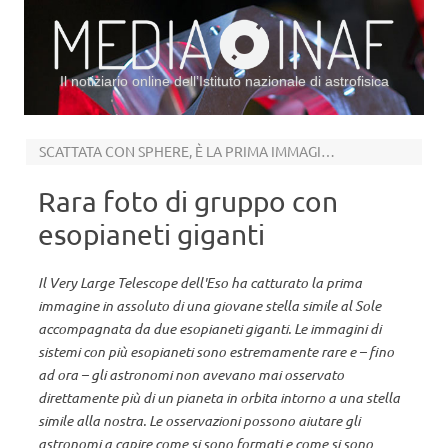
Il notiziario online dell’Istituto nazionale di astrofisica
Vai al contenuto
SCATTATA CON SPHERE, È LA PRIMA IMMAGINE DIRETTA DI QUESTO TIPO
Rara foto di gruppo con
esopianeti giganti
Il Very Large Telescope dell'Eso ha catturato la prima
immagine in assoluto di una giovane stella simile al Sole
accompagnata da due esopianeti giganti. Le immagini di
sistemi con più esopianeti sono estremamente rare e – fino
ad ora – gli astronomi non avevano mai osservato
direttamente più di un pianeta in orbita intorno a una stella
simile alla nostra. Le osservazioni possono aiutare gli
astronomi a capire come si sono formati e come si sono