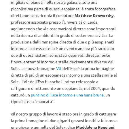
migliaia di pianeti nella nostra galassia, solo una
piccolissima parte di questi esopianeti è stata fotografata
direttamente», ricorda il co-autore
Matthew Kenworthy
,
professore associato presso l’Università di Leida,
aggiungendo che «le osservazioni dirette sono importanti
nella ricerca di ambienti in grado di sostenere la vita». La
produzione dell’immagine diretta di due o più esopianeti
intorno alla stessa stella è un evento ancora più raro; solo
due di questi sistemi sono stati osservati direttamente
finora, entrambi intorno a stelle decisamente diverse dal
Sole. La nuova immagine
Vlt
dell’Eso è la prima immagine
diretta di più di un esopianeta intorno a una stella simile al
Sole. Il Vlt dell’Eso fu anche il primo telescopio a
raffigurare direttamente un esopianeta, nel 2004, quando
catturò un
puntino di luce intorno a una nana bruna
, un
tipo di stella “mancata”.
«Il nostro gruppo di lavoro è stato ora in grado di catturare
la prima immagine di due giganti gassosi in orbita intorno a
una giovane gemella del Sole», dice
Maddalena Reggiani
,