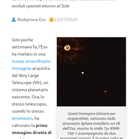
evoluti i pianeti intorno al Sole
Redazione Eso
22/07/2020
Solo poche
settimane fa, l’Eso
ha rivelato in una
nuova, straordinaria
immagine
acquisita
dal Very Large
Telescope (Vlt), un
sistema planetario
nascente. Ora, lo
stesso telescopio,
usando lo stesso
Quest’immagine (cliccare per
strumento
, ha
ringrandirla), catturata dallo
strumento Sphere installato sul Vlt
catturato la
prima
dell’Eso, mostra la stella Tyc 8998-
immagine diretta di
760-1 accompagnata da due
esopianeti giganti. È la prima volta in