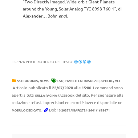
“Two Directly Imaged, Wide-orbit Giant Planets
around the Young, Solar Analog TYC 8998-760-1”, di
Alexander J. Bohn
et al.
LICENZA PER IL RIUTILIZZO DEL TESTO:
,
,
,
,
ASTRONOMIA
NEWS
ESO
PIANETI EXTRASOLARI
SPHERE
VLT
Articolo pubblicato il
22/07/2020
alle
15:00
. I commenti sono
aperti a tutti
del sito. Per segnalare alla
SULLA PAGINA FACEBOOK
redazione refusi, imprecisioni ed errori è invece disponibile un
.
Doi:
MODULO DEDICATO
10.20371/INAF/2724-2641/1693671