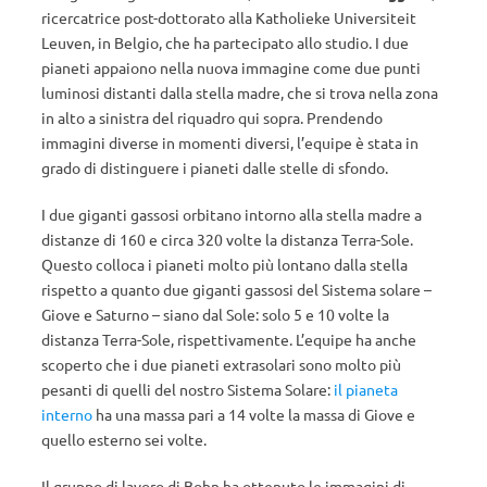
ricercatrice post-dottorato alla Katholieke Universiteit
Leuven, in Belgio, che ha partecipato allo studio. I due
pianeti appaiono nella nuova immagine come due punti
luminosi distanti dalla stella madre, che si trova nella zona
in alto a sinistra del riquadro qui sopra. Prendendo
immagini diverse in momenti diversi, l’equipe è stata in
grado di distinguere i pianeti dalle stelle di sfondo.
I due giganti gassosi orbitano intorno alla stella madre a
distanze di 160 e circa 320 volte la distanza Terra-Sole.
Questo colloca i pianeti molto più lontano dalla stella
rispetto a quanto due giganti gassosi del Sistema solare –
Giove e Saturno – siano dal Sole: solo 5 e 10 volte la
distanza Terra-Sole, rispettivamente. L’equipe ha anche
scoperto che i due pianeti extrasolari sono molto più
pesanti di quelli del nostro Sistema Solare:
il pianeta
interno
ha una massa pari a 14 volte la massa di Giove e
quello esterno sei volte.
Il gruppo di lavoro di Bohn ha ottenuto le immagini di