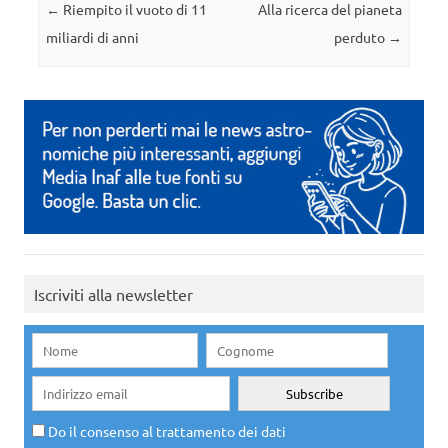
Navigazione articolo
←
Riempito il vuoto di 11
Alla ricerca del pianeta
miliardi di anni
perduto
→
Iscriviti alla newsletter
Do il consenso al trattamento dei dati