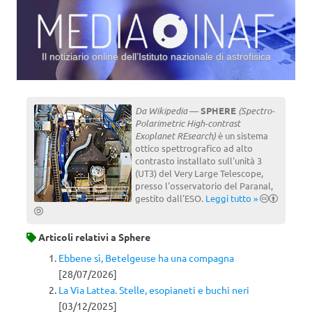
Il notiziario online dell’Istituto nazionale di astrofisica
Vai al contenuto
Da Wikipedia
—
SPHERE
(Spectro-
Polarimetric High-contrast
Exoplanet REsearch)
è un sistema
ottico spettrografico ad alto
contrasto installato sull'unità 3
(UT3) del Very Large Telescope,
presso l'osservatorio del Paranal,
gestito dall'ESO.
Leggi tutto »
Articoli relativi a
Sphere
Ebbene sì, Betelgeuse ha una compagna
[28/07/2026]
La Via Lattea. Stelle, esopianeti e buchi neri
[03/12/2025]