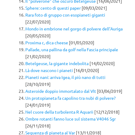
Il “polverone” che oscurò Betelgeuse
[16/06/2021]
Sphere: cento di questi paper
[09/03/2021]
Rara foto di gruppo con esopianeti giganti
[22/07/2020]
Mondo in embrione nel gorgo di polvere dell’Auriga
[20/05/2020]
Proxima c, dica cheese
[01/05/2020]
Pallade, una pallina da golf nella Fascia principale
[21/02/2020]
Betelgeuse, la gigante indebolita
[14/02/2020]
Là dove nascono i pianeti
[16/01/2020]
Pianeti nani: arriva Igea, il più nano di tutti
[28/10/2019]
Asteroide doppio immortalato dal Vlt
[03/06/2019]
Un protopianeta fa capolino tra nubi di polvere?
[24/01/2019]
Nel cuore della turbolenta R Aquarii
[12/12/2018]
Ombre rotanti fanno luce sul sistema V4046 Sgr
[26/11/2018]
Sequenza di pianeta al Var
[13/11/2018]