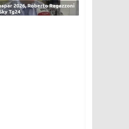
ospar 2026, Roberto Ragazzoni
 Sky Tg24