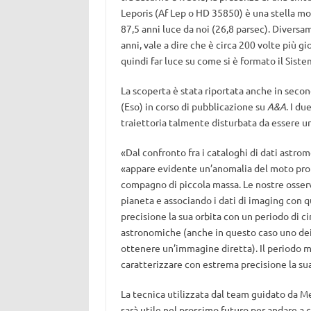
Leporis (Af Lep o HD 35850) è una stella mol
87,5 anni luce da noi (26,8 parsec). Diversam
anni, vale a dire che è circa 200 volte più g
quindi far luce su come si è formato il Siste
La scoperta è stata riportata anche in seco
(Eso) in corso di pubblicazione su
A&A
. I d
traiettoria talmente disturbata da essere u
«Dal confronto fra i cataloghi di dati astrom
«appare evidente un’anomalia del moto propr
compagno di piccola massa. Le nostre osser
pianeta e associando i dati di imaging con q
precisione la sua orbita con un periodo di c
astronomiche (anche in questo caso uno dei pi
ottenere un’immagine diretta). Il periodo m
caratterizzare con estrema precisione la sua
La tecnica utilizzata dal team guidato da M
sarà utile nel prossimo futuro per andare a c