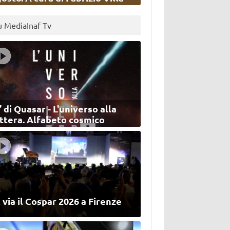
u MediaInaf Tv
’ di Quasar - L'universo alla
ettera. Alfabeto cosmico
 via il Cospar 2026 a Firenze