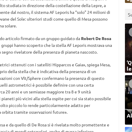
to studiata in direzione della costellazione della Lepre, a
ente dal nostro, il sistema AF Leporis ha “solo” 24 milioni di
S
iovane del Sole: ulteriori studi come quello di Mesa possono
ma solare.
ndo articolo firmato da un gruppo guidato da
Robert De Rosa
ue gruppi hanno scoperto che la stella AF Leporis mostrava una
n segno rivelatore della presenza di pianeta nascosto.
‘Q
etrici ottenuti con i satelliti Hipparcos e Gaia», spiega Mesa,
l
io della stella che è indicativa della presenza di un
vazioni con Vlt/Sphere confermano la presenza di questo
uelli astrometrici è possibile definire con una certa
irca 20 anni e un semiasse maggiore tra 8 e 9 unità
aneti più vicini alla stella ospite per cui sia stato possibile
olto piccolo lo rende particolarmente adatto per
 orbita tramite osservazioni future».
Al
esa e da quello di De Rosa si è rivelata molto promettente e
accia di mondi extrasolari, anche di massa inferiore.