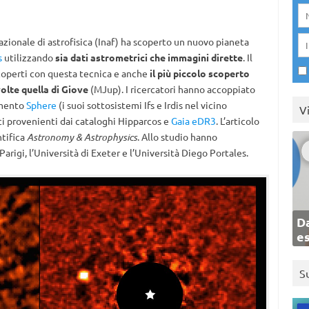
azionale di astrofisica (Inaf) ha scoperto un nuovo pianeta
s
utilizzando
sia dati astrometrici che immagini dirette
. Il
scoperti con questa tecnica e anche
il più piccolo scoperto
olte quella di Giove
(MJup). I ricercatori hanno accoppiato
umento
Sphere
(i suoi sottosistemi Ifs e Irdis nel vicino
V
rici provenienti dai cataloghi Hipparcos e
Gaia eDR3
. L’articolo
ntifica
Astronomy & Astrophysics
. Allo studio hanno
Parigi, l’Università di Exeter e l’Università Diego Portales.
Da
e
S