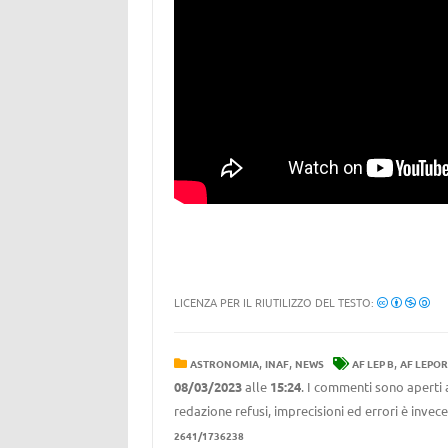
LICENZA PER IL RIUTILIZZO DEL TESTO:
,
,
,
ASTRONOMIA
INAF
NEWS
AF LEP B
AF LEPOR
08/03/2023
alle
15:24
. I commenti sono aperti 
redazione refusi, imprecisioni ed errori è invec
2641/1736238