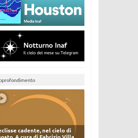
pprofondimento
eclisse cadente, nel cielo di
osto. A cura di Fabrizio Villa