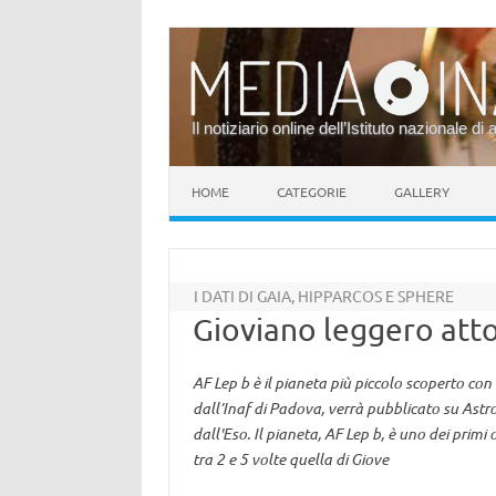
Il notiziario online dell’Istituto nazionale di 
Vai al contenuto
HOME
CATEGORIE
GALLERY
I DATI DI GAIA, HIPPARCOS E SPHERE
Gioviano leggero attor
AF Lep b è il pianeta più piccolo scoperto con 
dall’Inaf di Padova, verrà pubblicato su Ast
dall'Eso. Il pianeta, AF Lep b, è uno dei pri
tra 2 e 5 volte quella di Giove