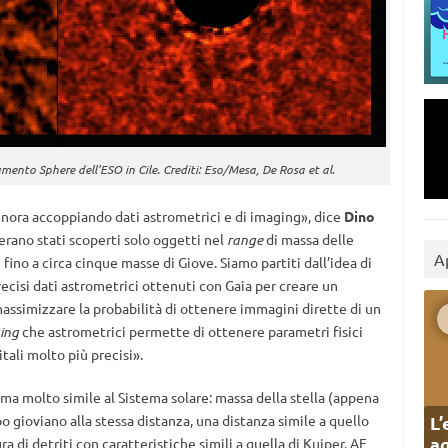
umento Sphere dell’ESO in Cile. Crediti: Eso/Mesa, De Rosa et al.
finora accoppiando dati astrometrici e di imaging», dice
Dino
 erano stati scoperti solo oggetti nel
range
di massa delle
A
ino a circa cinque masse di Giove. Siamo partiti dall’idea di
precisi dati astrometrici ottenuti con Gaia per creare un
massimizzare la probabilità di ottenere immagini dirette di un
ing
che astrometrici permette di ottenere parametri fisici
ali molto più precisi».
tema molto simile al Sistema solare: massa della stella (appena
L’
o gioviano alla stessa distanza, una distanza simile a quello
ag
ra di detriti con caratteristiche simili a quella di Kuiper. AF