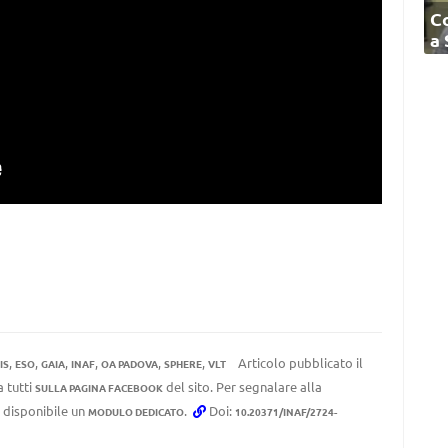
C
a
,
,
,
,
,
,
Articolo pubblicato il
IS
ESO
GAIA
INAF
OA PADOVA
SPHERE
VLT
a tutti
del sito. Per segnalare alla
SULLA PAGINA FACEBOOK
e disponibile un
.
Doi:
MODULO DEDICATO
10.20371/INAF/2724-