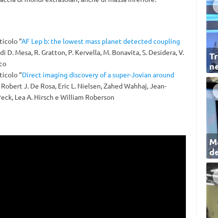
rticolo “
AF Lep b: the lowest mass planet detected coupling
 di D. Mesa, R. Gratton, P. Kervella, M. Bonavita, S. Desidera, V.
Tr
aco
ne
ticolo “
Direct imaging discovery of a super-Jovian around
i Robert J. De Rosa, Eric L. Nielsen, Zahed Wahhaj, Jean-
 Peck, Lea A. Hirsch e William Roberson
Ma
de