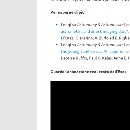
Per saperne di più:
Leggi su
Astronomy & Astrophysics
l’a
astrometric and direct imaging data
”,
D’Orazi, S. Marino, A. Zurlo ed E. Rigli
Leggi su
Astronomy & Astrophysics
l’ar
the young Sun-like star AF Leporis
”, d
Baptise Ruffio, Paul G. Kalas, Anne E.
Guarda l’animazione realizzata dall’Eso: