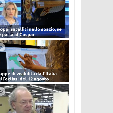
oppi satelliti nello spazio, se
 parla al Cospar
ppe di visibilità dall’Italia
ll'eclissi del 12 agosto