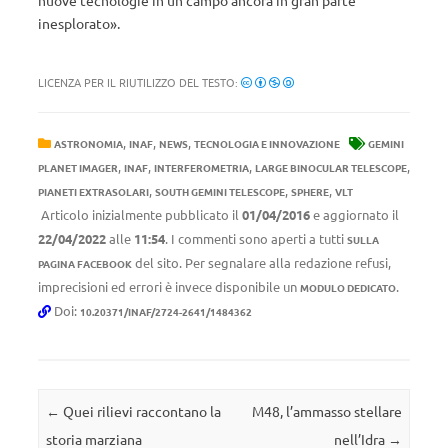
nuove tecnologie in un campo ancora in gran parte
inesplorato».
LICENZA PER IL RIUTILIZZO DEL TESTO:
,
,
,
ASTRONOMIA
INAF
NEWS
TECNOLOGIA E INNOVAZIONE
GEMINI
,
,
,
,
PLANET IMAGER
INAF
INTERFEROMETRIA
LARGE BINOCULAR TELESCOPE
,
,
,
PIANETI EXTRASOLARI
SOUTH GEMINI TELESCOPE
SPHERE
VLT
Articolo inizialmente pubblicato il
01/04/2016
e aggiornato il
22/04/2022
alle
11:54
. I commenti sono aperti a tutti
SULLA
del sito. Per segnalare alla redazione refusi,
PAGINA FACEBOOK
imprecisioni ed errori è invece disponibile un
.
MODULO DEDICATO
Doi:
10.20371/INAF/2724-2641/1484362
Navigazione articolo
←
Quei rilievi raccontano la
M48, l’ammasso stellare
storia marziana
nell’Idra
→