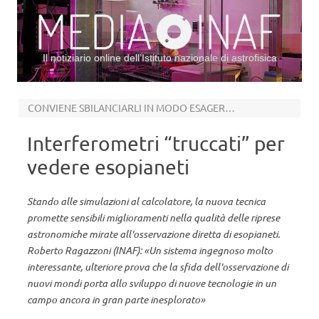
Il notiziario online dell’Istituto nazionale di astrofisica
Vai al contenuto
CONVIENE SBILANCIARLI IN MODO ESAGERATO
Interferometri “truccati” per
vedere esopianeti
Stando alle simulazioni al calcolatore, la nuova tecnica
promette sensibili miglioramenti nella qualità delle riprese
astronomiche mirate all'osservazione diretta di esopianeti.
Roberto Ragazzoni (INAF): «Un sistema ingegnoso molto
interessante, ulteriore prova che la sfida dell'osservazione di
nuovi mondi porta allo sviluppo di nuove tecnologie in un
campo ancora in gran parte inesplorato»