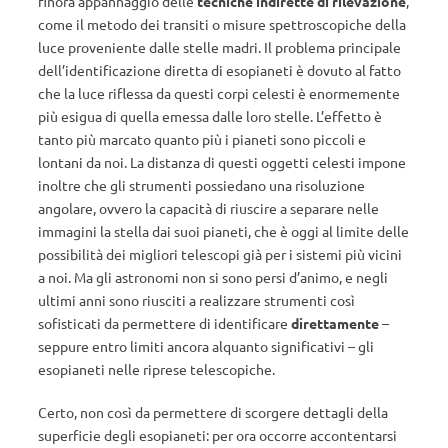
finora appannaggio delle
tecniche indirette di rilevazione
,
come il metodo dei transiti o misure spettroscopiche della
luce proveniente dalle stelle madri. Il problema principale
dell’identificazione diretta di esopianeti è dovuto al fatto
che la luce riflessa da questi corpi celesti è enormemente
più esigua di quella emessa dalle loro stelle. L’effetto è
tanto più marcato quanto più i pianeti sono piccoli e
lontani da noi. La distanza di questi oggetti celesti impone
inoltre che gli strumenti possiedano una risoluzione
angolare, ovvero la capacità di riuscire a separare nelle
immagini la stella dai suoi pianeti, che è oggi al limite delle
possibilità dei migliori telescopi già per i sistemi più vicini
a noi. Ma gli astronomi non si sono persi d’animo, e negli
ultimi anni sono riusciti a realizzare strumenti così
sofisticati da permettere di identificare
direttamente
–
seppure entro limiti ancora alquanto significativi – gli
esopianeti nelle riprese telescopiche.
Certo, non così da permettere di scorgere dettagli della
superficie degli esopianeti: per ora occorre accontentarsi