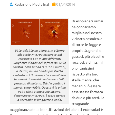
Redazione Media Inaf
01/04/2016
Di esopianeti ormai
ne conosciamo
migliaia nel nostro
vicinato cosmico, e
di tutte le fogge e
proprietà: grandi e
Vista del sistema planetario attorno
alla stella HR8799 osservato dal
gassosi, più piccoli e
telescopio LBT in due differenti
rocciosi, vicinissimi
lunghezze d’onda nell’infrarosso. Sulla
sinistra, nella banda H (a 1.65 micron),
o lontanissimi
a destra, in una banda più stretta
rispetto alla loro
centrata a 3.3 micron, che è sensibile a
fenomeni di assorbimento dovuti alla
stella madre, che
presenza di metano. Tutti e quattro i
magari può essere
pianeti sono visibili. Questa è la prima
volta che il pianeta più interno,
essa stessa formata
denominato HR8799e, è stato ripreso
da due o più astri. La
a entrambe le lunghezze d’onda.
stragrande
maggioranza delle identificazioni dei pianeti extrasolari è