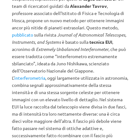
team di ricercatori guidati da
Alexander Tavrov
,
professore associato dell’Istituto di Fisica e Tecnologia di
Mosca, propone un nuovo metodo per ottenere immagini
ancor più nitide di pianeti extrasolari. Questo metodo,
pubblicato
sulla rivista
Journal of Astronomical Telescopes,
Instruments, and Systems
è basato sulla
tecnica EUI
,
acronimo di
Extremely Unbalanced Interferometer
, che può
essere tradotta come “interferometro estremamente
sbilanciato”, ideata da Juno Nishikawa, scienziato
dell’Osservatorio Nazionale del Giappone.
L’
interferometria
, oggi largamente utilizzata in astronomia,
combina segnali approssimativamente della stessa
intensità e di una stessa sorgente celeste per ottenere
immagini con un elevato livello di dettaglio. Nel sistema
EUI la luce raccolta dal telescopio viene divisa in due fasci,
ma di intensità tra loro nettamente diverse: una è circa
dieci volte maggiore dell’altra. Il fascio più debole viene
fatto passare nel sistema di ottiche adattive e,
successivamente fatto ricombinare con il fascio più