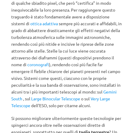
di qualche sbiadito pixel, che però “certifica” in modo
inequivocabile la loro presenza. Per raggiungere questo
traguardo è stato fondamentale avere a disposizione
sistemi di
ottica adattiva
sempre più accurati e affidabili, in
grado di abbattere drasticamente gli effetti negativi della
turbolenza atmosferica sulle immagini astronomiche,
rendendo così più nitide e incisive le riprese delle zone
attorno alle stelle. Stelle la cui luce viene oscurata
attraverso dei diaframmi (questi dispositivi prendono il
nome di
coronografi
), rendendo così più facile far
emergere il flebile chiarore dei pianeti presenti nel campo
visivo. Sistemi come questi, ciascuno con le proprie
peculiarità e la sua banda di osservazione, sono installati in
alcuni tra i più importanti telescopi al mondo: sul
Gemini
South
, sul
Large Binocular Telescope
o sul
Very Large
Telescope
dell’ESO, solo per citarne alcuni.
Si possono migliorare ulteriormente queste tecnologie per
spingerci ancora oltre nelle osservazioni dirette di
esopianeti, soprattutto per quelli di
taglia terrestre
? Un