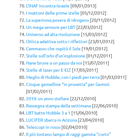
L’INAF incontra Israele
[09/01/2013]
I mattoni delle prime stelle
[05/12/2012]
La supernova povera di idrogeno
[20/11/2012]
Un mega sensore per LBT
[22/03/2012]
Universo ad alta risoluzione
[15/03/2012]
Ottica adattiva sotto i riflettori
[23/01/2012]
L’ammasso che ospitò il Sole
[19/01/2012]
Stelle sull’orlo d’un’esplosione
[01/12/2011]
Nane brune a un passo da noi
[15/07/2011]
Stelle di laser per E-ELT
[17/05/2011]
Meglio di Hubble, con i piedi per terra
[01/03/2011]
Cinque gemelline “in provetta” per Gemini
[07/02/2011]
2010: un anno stellare
[22/12/2010]
Rassegna stampa della settimana
[22/06/2010]
LBT batte Hubble 3 a 1
[15/06/2010]
LUCIFER sbarca in Arizona
[23/04/2010]
Telescopi in rosso
[02/04/2010]
Il più lontano lampo di raggi gamma “corto”