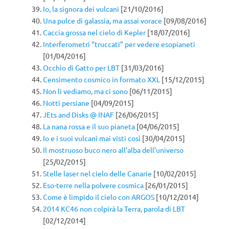
Io, la signora dei vulcani
[21/10/2016]
Una pulce di galassia, ma assai vorace
[09/08/2016]
Caccia grossa nel cielo di Kepler
[18/07/2016]
Interferometri “truccati” per vedere esopianeti
[01/04/2016]
Occhio di Gatto per LBT
[31/03/2016]
Censimento cosmico in formato XXL
[15/12/2015]
Non li vediamo, ma ci sono
[06/11/2015]
Notti persiane
[04/09/2015]
JEts and Disks @ INAF
[26/06/2015]
La nana rossa e il suo pianeta
[04/06/2015]
Io e i suoi vulcani mai visti così
[30/04/2015]
Il mostruoso buco nero all’alba dell’universo
[25/02/2015]
Stelle laser nel cielo delle Canarie
[10/02/2015]
Eso-terre nella polvere cosmica
[26/01/2015]
Come è limpido il cielo con ARGOS
[10/12/2014]
2014 KC46 non colpirà la Terra, parola di LBT
[02/12/2014]