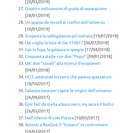
[20/03/2019]
Quattro milionesimi di grado di separazione
[28/01/2019]
Un quasar da record ai confini dell’universo
[10/01/2019]
Scoperta la radiogalassia più lontana
[19/07/2018]
Lbt coglie la luce di Gw 170817
[06/07/2018]
Gas in fuga, la galassia si spegne
[17/04/2018]
Cinquanta stelle con due “Pepsi”
[09/01/2018]
Lbt: due “squali” alla ricerca d’esopianeti
[04/01/2018]
HO3, asteroide bizzarro che pareva spazzatura
[18/10/2017]
Galassia nana per capire le origini dell’universo
[26/09/2017]
Epic fail: da stella a buco nero, ma senza il botto
[26/05/2017]
Nell’inferno di Loki Patera
[10/05/2017]
Attenti a BeeZed, il “troiano” in contromano
[29/03/2017]