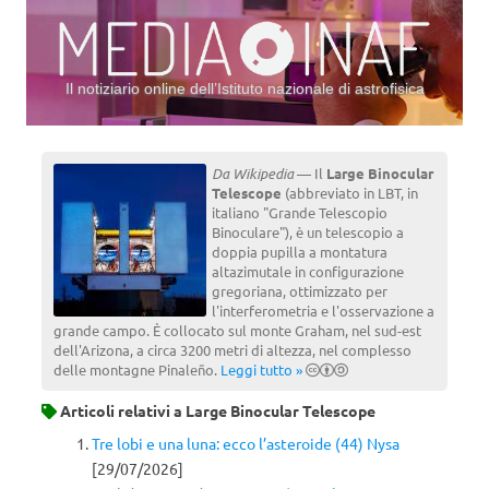
Il notiziario online dell’Istituto nazionale di astrofisica
Vai al contenuto
Da Wikipedia
— Il
Large Binocular
Telescope
(abbreviato in LBT, in
italiano "Grande Telescopio
Binoculare"), è un telescopio a
doppia pupilla a montatura
altazimutale in configurazione
gregoriana, ottimizzato per
l'interferometria e l'osservazione a
grande campo. È collocato sul monte Graham, nel sud-est
dell'Arizona, a circa 3200 metri di altezza, nel complesso
delle montagne Pinaleño.
Leggi tutto »
Articoli relativi a
Large Binocular Telescope
Tre lobi e una luna: ecco l’asteroide (44) Nysa
[29/07/2026]