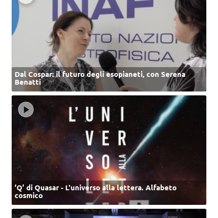
Dal Cospar: il futuro degli esopianeti, con Serena
Benatti
‘Q’ di Quasar - L'universo alla lettera. Alfabeto
cosmico