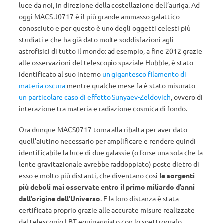
luce da noi, in direzione della costellazione dell’auriga. Ad
oggi MACS J0717 è il più grande ammasso galattico
conosciuto e per questo è uno degli oggetti celesti più
studiati e che ha già dato molte soddisfazioni agli
astrofisici di tutto il mondo: ad esempio, a fine 2012 grazie
alle osservazioni del telescopio spaziale Hubble, è stato
identificato al suo interno
un gigantesco filamento di
materia oscura
mentre qualche mese fa è stato misurato
un particolare caso di effetto Sunyaev-Zeldovich
, ovvero di
interazione tra materia e radiazione cosmica di fondo.
Ora dunque MACS0717 torna alla ribalta per aver dato
quell’aiutino necessario per amplificare e rendere quindi
identificabile la luce di due galassie (o forse una sola che la
lente gravitazionale avrebbe raddoppiato) poste dietro di
esso e molto più distanti, che diventano così
le sorgenti
più deboli mai osservate entro il primo miliardo d’anni
dall’origine dell’Universo
. E la loro distanza è stata
certificata proprio grazie alle accurate misure realizzate
dal telescopio LBT equipaggiato con lo spettrografo