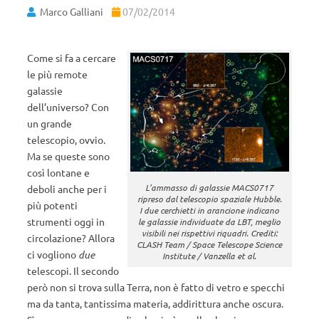
Marco Galliani
07/02/2014
Come si fa a cercare
le più remote
galassie
dell’universo? Con
un grande
telescopio, ovvio.
Ma se queste sono
così lontane e
L’ammasso di galassie MACS0717
deboli anche per i
ripreso dal telescopio spaziale Hubble.
più potenti
I due cerchietti in arancione indicano
strumenti oggi in
le galassie individuate da LBT, meglio
visibili nei rispettivi riquadri. Crediti:
circolazione? Allora
CLASH Team / Space Telescope Science
ci vogliono
due
Institute / Vanzella et al.
telescopi. Il secondo
però non si trova sulla Terra, non è fatto di vetro e specchi
ma da tanta, tantissima materia, addirittura anche oscura.