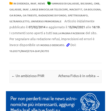
,
,
,
,
,
IN EVIDENZA
INAF
NEWS
AMMASSI DI GALASSIE
BIG BANG
CMB
,
,
,
,
,
GALASSIE
INAF
LARGE BINOCULAR TELESCOPE
MACS0717
OA BOLOGNA
,
,
,
,
OA ROMA
OA TRIESTE
RADIAZIONE DI FONDO
SPETTROGRAFO
,
Articolo inizialmente
ULTRAVIOLETTO
UNIVERSO PRIMORDIALE
pubblicato il
07/02/2014
e aggiornato il
15/04/2021
alle
16:19
.
I commenti sono aperti a tutti
del sito.
SULLA PAGINA FACEBOOK
Per segnalare alla redazione refusi, imprecisioni ed errori è
invece disponibile un
.
Doi:
MODULO DEDICATO
10.20371/INAF/2724-2641/43795
Navigazione articolo
←
Un ambizioso PNR
Athena Fidus è in orbita
→