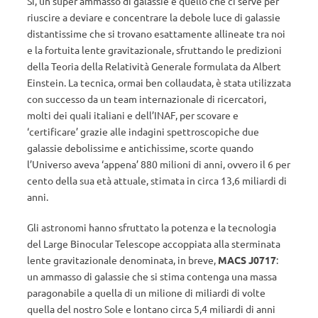
Sì, un super ammasso di galassie è quello che ci serve per
riuscire a deviare e concentrare la debole luce di galassie
distantissime che si trovano esattamente allineate tra noi
e la fortuita lente gravitazionale, sfruttando le predizioni
della Teoria della Relatività Generale formulata da Albert
Einstein. La tecnica, ormai ben collaudata, è stata utilizzata
con successo da un team internazionale di ricercatori,
molti dei quali italiani e dell’INAF, per scovare e
‘certificare’ grazie alle indagini spettroscopiche due
galassie debolissime e antichissime, scorte quando
l’Universo aveva ‘appena’ 880 milioni di anni, ovvero il 6 per
cento della sua età attuale, stimata in circa 13,6 miliardi di
anni.
Gli astronomi hanno sfruttato la potenza e la tecnologia
del Large Binocular Telescope accoppiata alla sterminata
lente gravitazionale denominata, in breve,
MACS J0717
:
un ammasso di galassie che si stima contenga una massa
paragonabile a quella di un milione di miliardi di volte
quella del nostro Sole e lontano circa 5,4 miliardi di anni