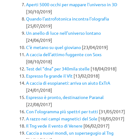
Aperti 5000 occhi per mappare l‘universo in 3D
[30/10/2019]
Quando l’astrofotonica incontra l’olografia
[25/07/2019]
Un anello di luce nell’universo lontano
[24/06/2019]
C’è metano su quel gioviano
[23/04/2019]
A caccia dell’attimo fuggente con Soxs
[08/10/2018]
Test del “dna” per 340mila stelle
[18/04/2018]
Espresso fa grande il Vlt
[13/02/2018]
A caccia di esopianeti: arriva un aiuto ExTrA
[24/01/2018]
Espresso è pronto, destinazione Paranal
[22/08/2017]
Con l’ologramma più spettri per tutti
[31/05/2017]
A razzo nei campi magnetici del Sole
[18/05/2017]
Il Tng vede il vento di Venere
[06/02/2017]
Caccia a nuovi mondi, un supersegugio al Tng