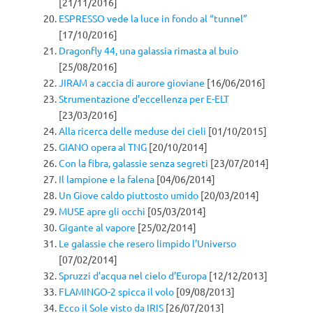
[21/11/2016]
ESPRESSO vede la luce in fondo al “tunnel”
[17/10/2016]
Dragonfly 44, una galassia rimasta al buio
[25/08/2016]
JIRAM a caccia di aurore gioviane
[16/06/2016]
Strumentazione d’eccellenza per E-ELT
[23/03/2016]
Alla ricerca delle meduse dei cieli
[01/10/2015]
GIANO opera al TNG
[20/10/2014]
Con la fibra, galassie senza segreti
[23/07/2014]
Il lampione e la falena
[04/06/2014]
Un Giove caldo piuttosto umido
[20/03/2014]
MUSE apre gli occhi
[05/03/2014]
Gigante al vapore
[25/02/2014]
Le galassie che resero limpido l’Universo
[07/02/2014]
Spruzzi d’acqua nel cielo d’Europa
[12/12/2013]
FLAMINGO-2 spicca il volo
[09/08/2013]
Ecco il Sole visto da IRIS
[26/07/2013]