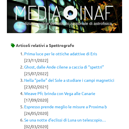
Il notiziario online dell’Istituto nazionale di astrofisica
Vai al contenuto
Articoli relativi a
Spettrografo
Prima luce per le ottiche adattive di Eris
[23/11/2022]
Ghost, dalle Ande cilene a caccia di “spettri”
[25/07/2022]
Nella “pelle” del Sole a studiare i campi magnetici
[23/02/2021]
Weave Pfc brinda con Vega alle Canarie
[17/09/2020]
Espresso prende meglio le misure a Proxima b
[26/05/2020]
Se una notte d’eclissi di Luna un telescopio…
[02/03/2020]