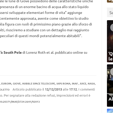
le le lune di Giove possiedono delle caratteristiche uniche
a presenza di un enorme bacino di acqua allo stato liquido
S
essersi sviluppate elementari forme di vita” aggiunge
recentemente approvata, avente come obiettivo lo studio
lia figura con ruoli di primissimo piano grazie allo sforzo di
olti, riusciremo a studiare con un dettaglio mai raggiunto
eculiari di questi mondi potenzialmente abitabili”.
’s South Pole
di Lorenz Roth et al. pubblicato online su
‘Q
l
,
,
,
,
,
,
,
,
EUROPA
GIOVE
HUBBLE SPACE TELESCOPE
IAPS ROMA
INAF
JUICE
NASA
Articolo pubblicato il
12/12/2013
alle
17:12
. I commenti
IOLETTO
to. Per segnalare alla redazione refusi, imprecisioni ed errori è
Al
10.20371/INAF/2724-2641/42013