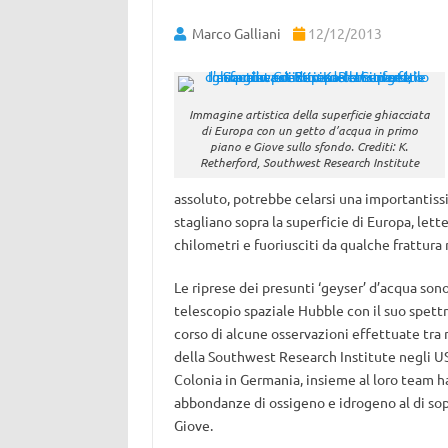
Marco Galliani
12/12/2013
Immagine artistica della superficie ghiacciata
di Europa con un getto d’acqua in primo
piano e Giove sullo sfondo. Crediti: K.
Retherford, Southwest Research Institute
assoluto, potrebbe celarsi una importantiss
stagliano sopra la superficie di Europa, lett
chilometri e fuoriusciti da qualche frattura 
Le riprese dei presunti ‘geyser’ d’acqua son
telescopio spaziale Hubble con il suo spet
corso di alcune osservazioni effettuate tra
della Southwest Research Institute negli US
Colonia in Germania, insieme al loro team 
abbondanze di ossigeno e idrogeno al di sopr
Giove.