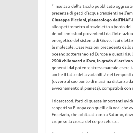
“I risultati dell’articolo pubblicato oggi su
S
presenza di getti d’acqua transienti nell’e
Giuseppe Piccioni, planetologo dell’INAF
allo spettrometro ultravioletto a bordo del 
deboli emissioni provenienti dall’interazi
energetico del sistema di Giove, i cui elet
le molecole. Osservazioni precedenti dallo s
oceano sotterraneo ad Europa e questi risul
2500 chilometri all’ora
,
in grado di arrivar
generati dal potente stress mareale esercit
anche il fatto della variabilità nel tempo d
(ovvero al suo punto di massima distanza da
avvicinamento al pianeta), compatibili con i
I ricercatori, forti di queste importanti evi
scoperti su Europa con quelli già noti che a
Encelado, che orbita attorno a Saturno, dov
crepe sulla crosta del corpo celeste.