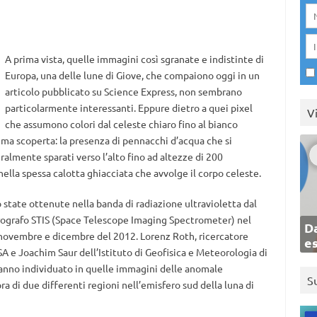
A prima vista, quelle immagini così sgranate e indistinte di
Europa, una delle lune di Giove, che compaiono oggi in un
articolo pubblicato su Science Express, non sembrano
particolarmente interessanti. Eppure dietro a quei pixel
V
che assumono colori dal celeste chiaro fino al bianco
ima scoperta: la presenza di pennacchi d’acqua che si
eralmente sparati verso l’alto fino ad altezze di 200
nella spessa calotta ghiacciata che avvolge il corpo celeste.
o state ottenute nella banda di radiazione ultravioletta dal
trografo STIS (Space Telescope Imaging Spectrometer) nel
Da
 novembre e dicembre del 2012. Lorenz Roth, ricercatore
e
A e Joachim Saur dell’Istituto di Geofisica e Meteorologia di
hanno individuato in quelle immagini delle anomale
S
a di due differenti regioni nell’emisfero sud della luna di