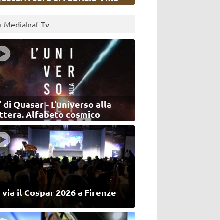
u MediaInaf Tv
’ di Quasar - L'universo alla
ettera. Alfabeto cosmico
 via il Cospar 2026 a Firenze