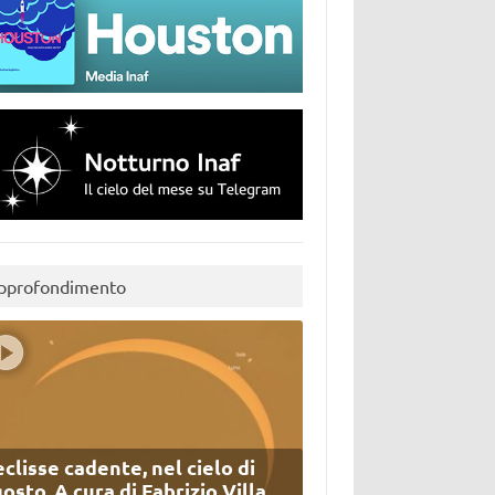
pprofondimento
eclisse cadente, nel cielo di
osto. A cura di Fabrizio Villa