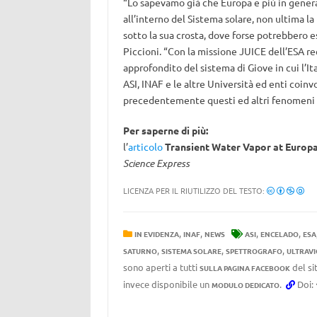
“Lo sapevamo già che Europa e più in genera
all’interno del Sistema solare, non ultima l
sotto la sua crosta, dove forse potrebbero 
Piccioni. “Con la missione JUICE dell’ESA 
approfondito del sistema di Giove in cui l’Ita
ASI, INAF e le altre Università ed enti coinv
precedentemente questi ed altri fenomeni p
Per saperne di più:
l’
articolo
Transient Water Vapor at Europa
Science Express
LICENZA PER IL RIUTILIZZO DEL TESTO:
,
,
,
,
IN EVIDENZA
INAF
NEWS
ASI
ENCELADO
ESA
,
,
,
SATURNO
SISTEMA SOLARE
SPETTROGRAFO
ULTRAV
sono aperti a tutti
del si
SULLA PAGINA FACEBOOK
invece disponibile un
.
Doi:
MODULO DEDICATO