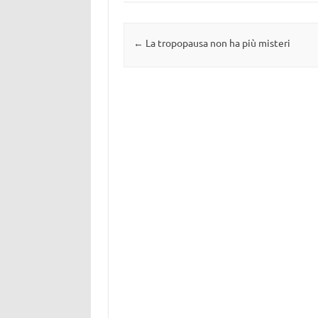
Navigazione articolo
←
La tropopausa non ha più misteri