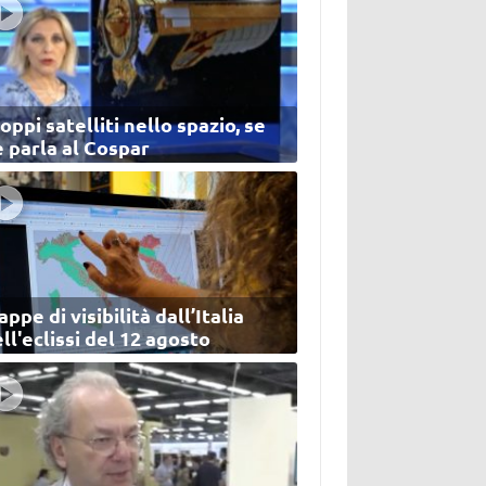
oppi satelliti nello spazio, se
 parla al Cospar
ppe di visibilità dall’Italia
ll'eclissi del 12 agosto