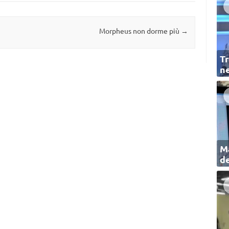
Morpheus non dorme più
→
Tr
ne
Ma
de