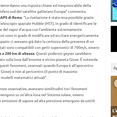
cience
danno una risposta chiave ed inequivocabile della
misfero sud del satellite galileiano Europa” commenta
-IAPS di Roma
. “La rivelazione è stata resa possibile grazie
telescopio spaziale Hubble (HST), in grado di identificare le
one del vapor d’acqua con l’ambiente estremamente
troni sono in grado di modificare ed eccitare energeticamente
pazio ci avevano già dato la certezza della presenza di un
tati sono compatibili con getti supersonici di 700m/s, ovvero
e a 200 km di altezza
. Questi poderosi geyser sarebbero
ato sulla luna dall’enorme e vicino pianeta Giove. È notevole
i questi fenomeni, osservati quando Europa è all’apocentro
A
 Giove) e non al pericentro (il punto di massimo
 modelli matematici attuali”.
denze osservative, avanzano similitudini tra i fenomeni
vvengono su un’altra luna nel Sistema solare, ovvero
e emissioni di vapore ad alta pressione emergono da sottili
L’
ag