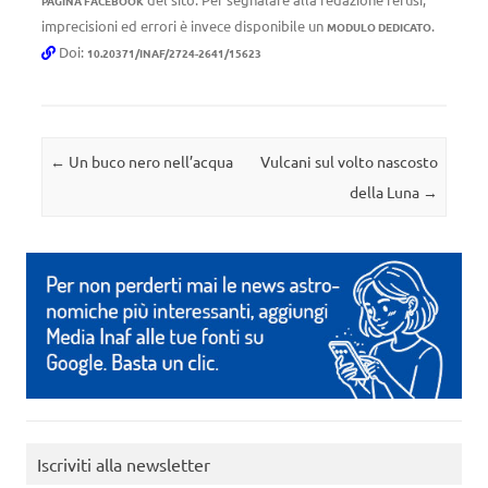
PAGINA FACEBOOK
imprecisioni ed errori è invece disponibile un
.
MODULO DEDICATO
Doi:
10.20371/INAF/2724-2641/15623
Navigazione articolo
←
Un buco nero nell’acqua
Vulcani sul volto nascosto
della Luna
→
Iscriviti alla newsletter