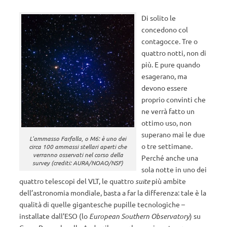
Di solito le
concedono col
contagocce. Tre o
quattro notti, non di
più. E pure quando
esagerano, ma
devono essere
proprio convinti che
ne verrà fatto un
ottimo uso, non
superano mai le due
L'ammasso Farfalla, o M6: è uno dei
o tre settimane.
circa 100 ammassi stellari aperti che
verranno osservati nel corso della
Perché anche una
survey (crediti: AURA/NOAO/NSF)
sola notte in uno dei
quattro telescopi del VLT, le quattro
suite
più ambite
dell’astronomia mondiale, basta a far la differenza: tale è la
qualità di quelle gigantesche pupille tecnologiche –
installate dall’ESO (lo
European Southern Observatory
) su