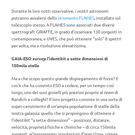
Durante le loro notti osservative, i nostri astronomi
potranno avvalersi dello
strumento FLAMES
, installato sul
telescopio stesso. A FLAMES sono associati due diversi
spettrografi: GIRAFFE, in grado d’osservare 130 sorgenti in
contemporanea, e UVES, che può ottenere “solo” 8 spettri
per volta, ma a risoluzione elevatissima.
GAIA-ESO
survey
: l’identikit a sette dimensioni di
150mila stelle
Ma a che scopo questo grande dispiegamento di forze? E
cos’è che ha convinto ESO a cedere, per un tempo così
lungo, uno dei suoi gioielli più preziosi proprio al
team
di
Randich e colleghi? Il loro progetto consiste in una sorta di
super-censimento di un’ampia popolazione di stelle della
nostra galassia: quello che si propongono di ottenere è
l’identikit “a sette dimensioni” – posizioni, distanze,
velocità, proprietà fisiche e chimiche – di circa 150mila
sorgenti. «Osserveremo popolazioni d’ogni tipo», spiega