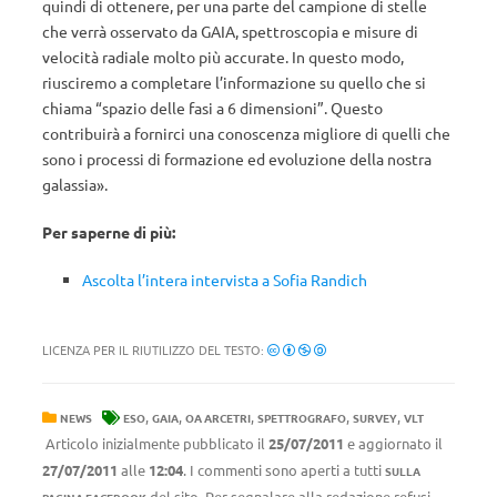
quindi di ottenere, per una parte del campione di stelle
che verrà osservato da GAIA, spettroscopia e misure di
velocità radiale molto più accurate. In questo modo,
riusciremo a completare l’informazione su quello che si
chiama “spazio delle fasi a 6 dimensioni”. Questo
contribuirà a fornirci una conoscenza migliore di quelli che
sono i processi di formazione ed evoluzione della nostra
galassia».
Per saperne di più:
Ascolta l’intera intervista a Sofia Randich
LICENZA PER IL RIUTILIZZO DEL TESTO:
,
,
,
,
,
NEWS
ESO
GAIA
OA ARCETRI
SPETTROGRAFO
SURVEY
VLT
Articolo inizialmente pubblicato il
25/07/2011
e aggiornato il
27/07/2011
alle
12:04
. I commenti sono aperti a tutti
SULLA
del sito. Per segnalare alla redazione refusi,