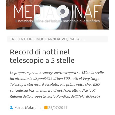
Il notiziario online dell’Istituto nazionale di astrofisica
Vai al contenuto
TRECENTO IN CINQUE ANNI AL VLT, INAF ALLA GUIDA
Record di notti nel
telescopio a 5 stelle
La proposta per una survey spettroscopica su 150mila stelle
ha ottenuto la disponibilità di ben 300 notti al Very Large
Telescope. «Un record assoluto: è la prima volta che l’ESO
concede sul VLT un numero di notti così alto», dice la PI
italiana della proposta, Sofia Randich, dell’INAF di Arcetri.
Marco Malaspina
25/07/2011