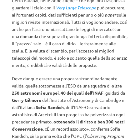
Cerro Paranal, nelle Ande cilene – che ogni ora trascorsa a
guardare il cielo con il
Very Large Telescope
può procurare,
ai fortunati ospiti, dati sufficienti per uno o più
paper
sulle
migliori riviste internazionali. Tutti ci vogliono andare, così
anche per l’astronomia scattano le leggi di mercato: con
una domanda che supera di gran lunga l’offerta disponibile,
il “prezzo” sale – è il caso di dirlo – letteralmente alle
stelle. E la valuta di scambio, per l’accesso ai migliori
telescopi del mondo, è solo e soltanto quella della scienza:
merito, credibilità e validità delle proposte.
Deve dunque essere una proposta straordinariamente
valida, quella sottomessa all’ESO da una squadra di
oltre
250 astronomi europei
,
40 dei quali dell’INAF
, guidati da
Gerry Gilmore
dell’Insitute of Astronomy di Cambridge e
dall’italiana
Sofia Randich
, dell’INAF-Osservatorio
astrofisico di Arcetri: il loro progetto ha polverizzato ogni
precedente primato,
ottenendo il diritto a ben 300 notti
d’osservazione
. «È un record assoluto», conferma Sofia
Randich, «è la prima volta che l’OPC (l’
Observing Program