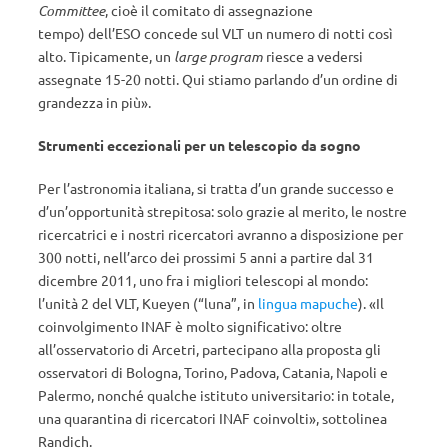
Committee
, cioè il comitato di assegnazione
tempo) dell’ESO concede sul VLT un numero di notti così
alto. Tipicamente, un
large program
riesce a vedersi
assegnate 15-20 notti. Qui stiamo parlando d’un ordine di
grandezza in più».
Strumenti eccezionali per un telescopio da sogno
Per l’astronomia italiana, si tratta d’un grande successo e
d’un’opportunità strepitosa: solo grazie al merito, le nostre
ricercatrici e i nostri ricercatori avranno a disposizione per
300 notti, nell’arco dei prossimi 5 anni a partire dal 31
dicembre 2011, uno fra i migliori telescopi al mondo:
l’unità 2 del VLT, Kueyen (“luna”, in
lingua mapuche
). «Il
coinvolgimento INAF è molto significativo: oltre
all’osservatorio di Arcetri, partecipano alla proposta gli
osservatori di Bologna, Torino, Padova, Catania, Napoli e
Palermo, nonché qualche istituto universitario: in totale,
una quarantina di ricercatori INAF coinvolti», sottolinea
Randich.