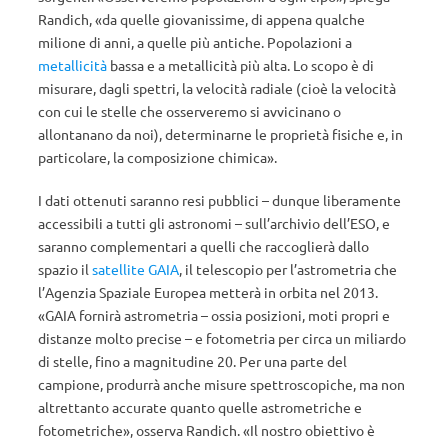
Randich, «da quelle giovanissime, di appena qualche
milione di anni, a quelle più antiche. Popolazioni a
metallicità
bassa e a metallicità più alta. Lo scopo è di
misurare, dagli spettri, la velocità radiale (cioè la velocità
con cui le stelle che osserveremo si avvicinano o
allontanano da noi), determinarne le proprietà fisiche e, in
particolare, la composizione chimica».
I dati ottenuti saranno resi pubblici – dunque liberamente
accessibili a tutti gli astronomi – sull’archivio dell’ESO, e
saranno complementari a quelli che raccoglierà dallo
spazio il
satellite GAIA
, il telescopio per l’astrometria che
l’Agenzia Spaziale Europea metterà in orbita nel 2013.
«GAIA fornirà astrometria – ossia posizioni, moti propri e
distanze molto precise – e fotometria per circa un miliardo
di stelle, fino a magnitudine 20. Per una parte del
campione, produrrà anche misure spettroscopiche, ma non
altrettanto accurate quanto quelle astrometriche e
fotometriche», osserva Randich. «Il nostro obiettivo è