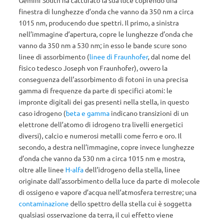
finestra di lunghezze d’onda che vanno da 350 nm a circa
1015 nm, producendo due spettri. Il primo, a sinistra
nell’immagine d’apertura, copre le lunghezze d’onda che
vanno da 350 nm a 530 nm; in esso le bande scure sono
linee di assorbimento (
linee di Fraunhofer
, dal nome del
fisico tedesco Joseph von Fraunhofer), ovvero la
conseguenza dell’assorbimento di fotoni in una precisa
gamma di frequenze da parte di specifici atomi: le
impronte digitali dei gas presenti nella stella, in questo
caso idrogeno (
beta e gamma
indicano transizioni di un
elettrone dell’atomo di idrogeno tra livelli energetici
diversi), calcio e numerosi metalli come ferro e oro. Il
secondo, a destra nell’immagine, copre invece lunghezze
d’onda che vanno da 530 nm a circa 1015 nm e mostra,
oltre alle linee
H-alfa
dell’idrogeno della stella, linee
originate dall’assorbimento della luce da parte di molecole
di ossigeno e vapore d’acqua nell’atmosfera terrestre; una
contaminazione
dello spettro della stella cui è soggetta
qualsiasi osservazione da terra, il cui effetto viene