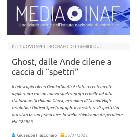
Il notiziario online dell’Istituto nazionale di astrofisica
Vai al contenuto
È IL NUOVO SPETTROGRAFO DEL GEMINI OBSERVATORY
Ghost, dalle Ande cilene a
caccia di “spettri”
Il telescopio cileno Gemini South è stato recentemente
aggiornato con un nuovo spettrografo echelle ad alta
risoluzione. Si chiama Ghost, acronimo di Gemini High-
resolution Optical SpecTrograph. Il cacciatore di spettri ha
ora visto la sua prima luce: la stella chimicamente peculiare
Hd 222925
Giuseppe Fiasconaro
25/07/2022