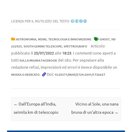
LICENZA PER IL RIUTILIZZO DEL TESTO:
,
,
,
ASTRONOMIA
NEWS
TECNOLOGIA E INNOVAZIONE
GHOST
HD
,
,
Articolo
222925
SOUTH GEMINI TELESCOPE
SPETTROGRAFO
pubblicato il
25/07/2022
alle
18:23
. I commenti sono aperti a
tutti
del sito. Per segnalare alla
SULLA PAGINA FACEBOOK
redazione refusi, imprecisioni ed errori è invece disponibile un
.
Doi:
MODULO DEDICATO
10.20371/INAF/2724-2641/1726627
Navigazione articolo
←
Dall’Europa all’India,
Vicino al Sole, una nana
seimila km di telescopio
bruna di un’altra epoca
→