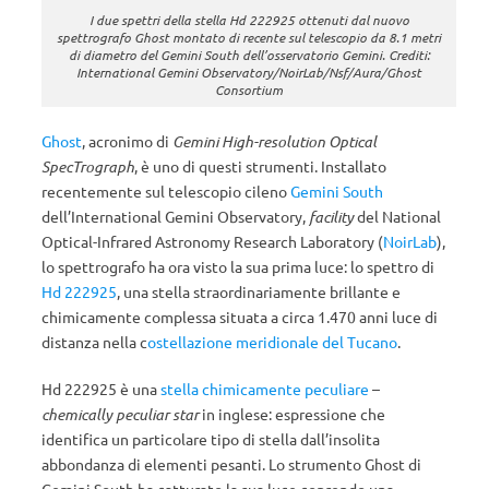
I due spettri della stella Hd 222925 ottenuti dal nuovo
spettrografo Ghost montato di recente sul telescopio da 8.1 metri
di diametro del Gemini South dell’osservatorio Gemini. Crediti:
International Gemini Observatory/NoirLab/Nsf/Aura/Ghost
Consortium
Ghost
, acronimo di
Gemini High-resolution Optical
SpecTrograph
, è uno di questi strumenti. Installato
recentemente sul telescopio cileno
Gemini South
dell’International Gemini Observatory,
facility
del National
Optical-Infrared Astronomy Research Laboratory (
NoirLab
),
lo spettrografo ha ora visto la sua prima luce: lo spettro di
Hd 222925
, una stella straordinariamente brillante e
chimicamente complessa situata a circa 1.470 anni luce di
distanza nella c
ostellazione meridionale del Tucano
.
Hd 222925 è una
stella chimicamente peculiare
–
chemically peculiar star
in inglese: espressione che
identifica un particolare tipo di stella dall’insolita
abbondanza di elementi pesanti. Lo strumento Ghost di
Gemini South ha catturato la sua luce coprendo una