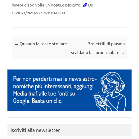
invece disponibile un
.
Doi:
MODULO DEDICATO
10.20371/INAF/2724-2641/1666043
Navigazione articolo
←
Quando la tesi è stellare
Proiettili di plasma
scaldano la corona solare
→
Iscriviti alla newsletter