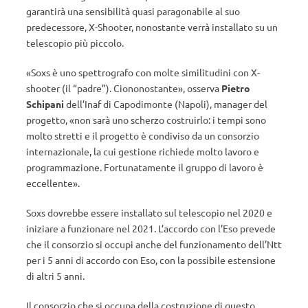
garantirà una sensibilità quasi paragonabile al suo
predecessore, X-Shooter, nonostante verrà installato su un
telescopio più piccolo.
«Soxs è uno spettrografo con molte similitudini con X-
shooter (il “padre”). Ciononostante», osserva
Pietro
Schipani
dell’Inaf di Capodimonte (Napoli), manager del
progetto, «non sarà uno scherzo costruirlo: i tempi sono
molto stretti e il progetto è condiviso da un consorzio
internazionale, la cui gestione richiede molto lavoro e
programmazione. Fortunatamente il gruppo di lavoro è
eccellente».
Soxs dovrebbe essere installato sul telescopio nel 2020 e
iniziare a funzionare nel 2021. L’accordo con l’Eso prevede
che il consorzio si occupi anche del funzionamento dell’Ntt
per i 5 anni di accordo con Eso, con la possibile estensione
di altri 5 anni.
Il consorzio che si occupa della costruzione di questo