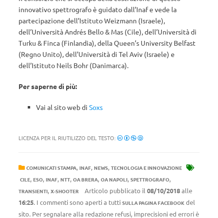
innovativo spettrografo è guidato dall’Inaf e vede la
partecipazione dell’Istituto Weizmann (Israele),
dell’Università Andrés Bello & Mas (Cile), dell’Università di
Turku & Finca (Finlandia), della Queen’s University Belfast
(Regno Unito), dell’Università di Tel Aviv (Israele) e
dell’Istituto Neils Bohr (Danimarca).
Per saperne di più:
Vai al sito web di
Soxs
LICENZA PER IL RIUTILIZZO DEL TESTO:
,
,
,
COMUNICATI STAMPA
INAF
NEWS
TECNOLOGIA E INNOVAZIONE
,
,
,
,
,
,
,
CILE
ESO
INAF
NTT
OA BRERA
OA NAPOLI
SPETTROGRAFO
,
Articolo pubblicato il
08/10/2018
alle
TRANSIENTI
X-SHOOTER
16:25
. I commenti sono aperti a tutti
del
SULLA PAGINA FACEBOOK
sito. Per segnalare alla redazione refusi, imprecisioni ed errori è