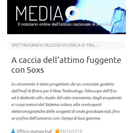
Il notiziario online dell’Istituto nazionale di astrofisica
Vai al contenuto
SPETTROGRAFO DELL’ESO IN CERCA DI TRANSIENTI
A caccia dell’attimo fuggente
con Soxs
Lo strumento è stato progettato da un consorzio guidato
dall’Inaf di Brera per il New Technology Telescope dell’Eso
ed è dedicato allo studio del cielo transiente, dagli esopianeti
e i corpi minori del Sistema solare, alle controparti
elettromagnetiche delle sorgenti di onde gravitazionali, fino
ai confini dell'universo con i lampi di luce gamma
Ufficio stampa Inaf
08/10/2018