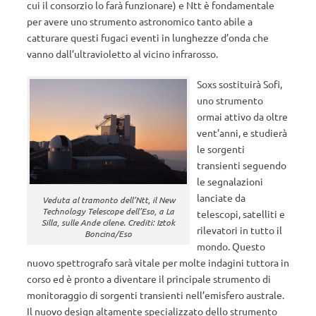
cui il consorzio lo farà funzionare) e Ntt è fondamentale
per avere uno strumento astronomico tanto abile a
catturare questi fugaci eventi in lunghezze d’onda che
vanno dall’ultravioletto al vicino infrarosso.
Soxs sostituirà Sofi,
uno strumento
ormai attivo da oltre
vent’anni, e studierà
le sorgenti
transienti seguendo
le segnalazioni
lanciate da
Veduta al tramonto dell’Ntt, il New
Technology Telescope dell’Eso, a La
telescopi, satelliti e
Silla, sulle Ande cilene. Crediti: Iztok
rilevatori in tutto il
Boncina/Eso
mondo. Questo
nuovo spettrografo sarà vitale per molte indagini tuttora in
corso ed è pronto a diventare il principale strumento di
monitoraggio di sorgenti transienti nell’emisfero australe.
Il nuovo design altamente specializzato dello strumento