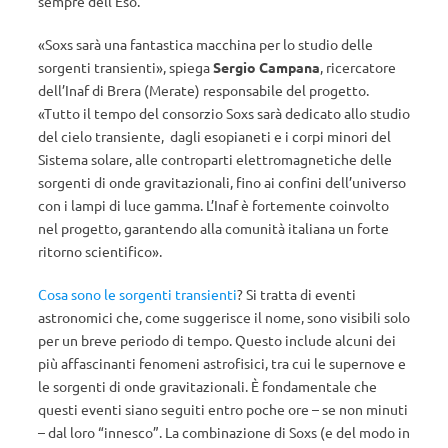
sempre dell’Eso.
«Soxs sarà una fantastica macchina per lo studio delle
sorgenti transienti», spiega
Sergio Campana
, ricercatore
dell’Inaf di Brera (Merate) responsabile del progetto.
«Tutto il tempo del consorzio Soxs sarà dedicato allo studio
del cielo transiente, dagli esopianeti e i corpi minori del
Sistema solare, alle controparti elettromagnetiche delle
sorgenti di onde gravitazionali, fino ai confini dell’universo
con i lampi di luce gamma. L’Inaf è fortemente coinvolto
nel progetto, garantendo alla comunità italiana un forte
ritorno scientifico».
Cosa sono le sorgenti transienti
? Si tratta di eventi
astronomici che, come suggerisce il nome, sono visibili solo
per un breve periodo di tempo. Questo include alcuni dei
più affascinanti fenomeni astrofisici, tra cui le supernove e
le sorgenti di onde gravitazionali. È fondamentale che
questi eventi siano seguiti entro poche ore – se non minuti
– dal loro “innesco”. La combinazione di Soxs (e del modo in