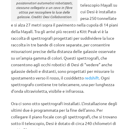
posizionatori automatici robotizzati,
telescopio Mayall su
ciascuno collegato a un cavo in fibra
cui Desi è installato
ottica per raccogliere la luce delle
galassie. Crediti: Desi Collaboration
pesa 250 tonnellate
e si alza 27 metri sopra il pavimento nella cupola di 14 piani
della Mayall. Tra gli arrivi più recenti a Kitt Peak vi è la
raccolta di spettrografi progettati per suddividere la luce
raccolta in tre bande di colore separate, per consentire
misurazioni precise della distanza delle galassie osservate
su un’ampia gamma di colori. Questi spettrografi, che
consentono agli occhi robotici di Desi di “vedere” anche
galassie deboli e distanti, sono progettati per misurare lo
spostamento verso il rosso, il cosiddetto
redshift
. Ogni
spettrografo contiene tre telecamere, una per lunghezza
d’onda ultravioletta, visibile e infrarossa.
Ora ci sono otto spettrografi installati. L’installazione degli
ultimi due è programmata per la fine dell’anno. Per
collegare il piano focale con gli spettrografi, che si trovano
sotto il telescopio, Desi è dotato di circa 240 chilometri di