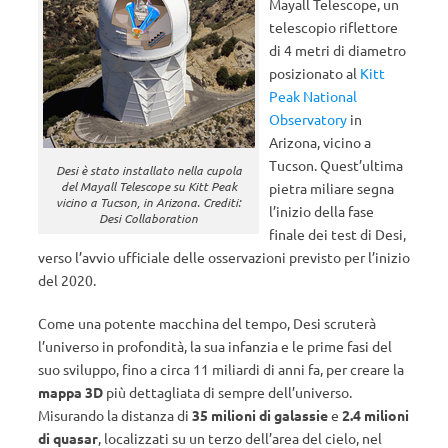
Mayall Telescope, un
telescopio riflettore
di 4 metri di diametro
posizionato al
Kitt
Peak National
Observatory
in
Arizona, vicino a
Tucson. Quest’ultima
Desi è stato installato nella cupola
del Mayall Telescope su Kitt Peak
pietra miliare segna
vicino a Tucson, in Arizona. Crediti:
l’inizio della fase
Desi Collaboration
finale dei test di Desi,
verso l’avvio ufficiale delle osservazioni previsto per l’inizio
del 2020.
Come una potente macchina del tempo, Desi scruterà
l’universo in profondità, la sua infanzia e le prime fasi del
suo sviluppo, fino a circa 11 miliardi di anni fa, per creare la
mappa 3D
più dettagliata di sempre dell’universo.
Misurando la distanza di
35 milioni di galassie
e
2.4 milioni
di quasar
, localizzati su un terzo dell’area del cielo, nel