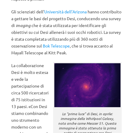
Gli scienziati dell’
Università dell’Arizona
hanno contribuito
a gettare le basi del progetto Desi, conducendo una survey
di
imaging
che è stata utilizzata per identificare gli
obiettivi su cui Desi allenerà i suoi occhi robotici. La survey
è stata completata utilizzando più di 360 notti di
osservazione sul
Bok Telescope
, che si trova accanto al
Mayall Telescope al Kitt Peak.
La collaborazione
Desi è molto estesa
e vede la
partecipazione di
circa 500 ricercatori
di 75 istituzioni in
13 paesi. «Con Desi
stiamo combinando
La “prima luce” di Desi, in aprile:
immagine della Whirlpool Galaxy,
uno strumento
nota anche come Messier 51. Questa
moderno con un
immagine è stata ottenuta la prima
notte di osservazione con Desi