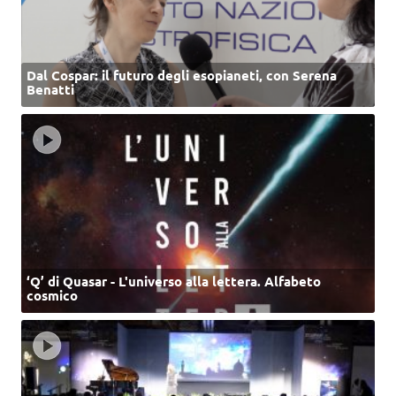
Dal Cospar: il futuro degli esopianeti, con Serena
Benatti
‘Q’ di Quasar - L'universo alla lettera. Alfabeto
cosmico