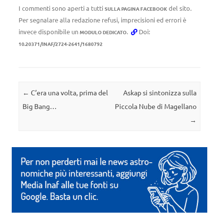
I commenti sono aperti a tutti
del sito.
SULLA PAGINA FACEBOOK
Per segnalare alla redazione refusi, imprecisioni ed errori è
invece disponibile un
.
Doi:
MODULO DEDICATO
10.20371/INAF/2724-2641/1680792
Navigazione articolo
←
C’era una volta, prima del
Askap si sintonizza sulla
Big Bang…
Piccola Nube di Magellano
→