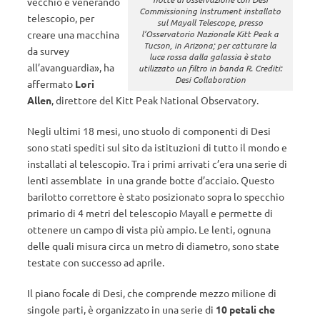
vecchio e venerando
Commissioning Instrument installato
telescopio, per
sul Mayall Telescope, presso
creare una macchina
l’Osservatorio Nazionale Kitt Peak a
Tucson, in Arizona; per catturare la
da survey
luce rossa dalla galassia è stato
all’avanguardia», ha
utilizzato un filtro in banda R. Crediti:
Desi Collaboration
affermato
Lori
Allen
, direttore del Kitt Peak National Observatory.
Negli ultimi 18 mesi, uno stuolo di componenti di Desi
sono stati spediti sul sito da istituzioni di tutto il mondo e
installati al telescopio. Tra i primi arrivati ​​c’era una serie di
lenti assemblate in una grande botte d’acciaio. Questo
barilotto correttore è stato posizionato sopra lo specchio
primario di 4 metri del telescopio Mayall e permette di
ottenere un campo di vista più ampio. Le lenti, ognuna
delle quali misura circa un metro di diametro, sono state
testate con successo ad aprile.
Il piano focale di Desi, che comprende mezzo milione di
singole parti, è organizzato in una serie di
10 petali che