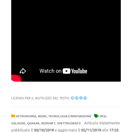
LICENZA PER IL RIUTILIZZO DEL TESTO:
,
,
,
ASTRONOMIA
NEWS
TECNOLOGIA E INNOVAZIONE
DESI
,
,
,
Articolo inizialmente
GALASSIE
QUASAR
REDSHIFT
SPETTROGRAFO
pubblicato il
30/10/2019
e aggiornato il
02/11/2019
alle
17:25
.