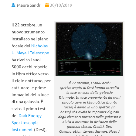
Maura Sandri
30/10/2019
Il 22 ottobre, un
nuovo strumento
installato nel piano
focale del
Nicholas
U. Mayall Telescope
ha rivolto i suoi
5000 occhi robotici
in fibra ottica verso
il cielo notturno, per
Il 22 ottobre, i 5000 occhi
catturare le prime
spettroscopici di Desi hanno raccolto
la luce emessa dalla galassia
immagini della luce
Triangolo. La luce proveniente da ogni
di una galassia. È
singolo cavo in fibra ottica (punto
rosso) è divisa in uno spettro (in
stato il primo test
basso) che rivela le impronte digitali
del
Dark Energy
degli elementi presenti nella galassia e
aiuta a misurare la distanza della
Spectroscopic
galassia stessa. Crediti: Desi
Instrument
(Desi),
Collaboration, Legacy Surveys, Nasa /
Jpl-Caltech / Ucla