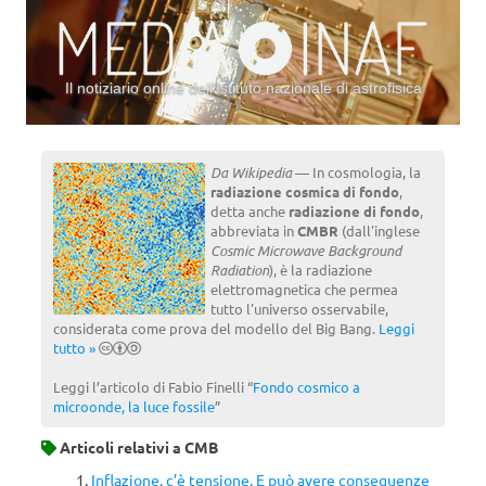
Il notiziario online dell’Istituto nazionale di astrofisica
Vai al contenuto
Da Wikipedia
— In cosmologia, la
radiazione cosmica di fondo
,
detta anche
radiazione di fondo
,
abbreviata in
CMBR
(dall'inglese
Cosmic Microwave Background
Radiation
), è la radiazione
elettromagnetica che permea
tutto l'universo osservabile,
considerata come prova del modello del Big Bang.
Leggi
tutto »
Leggi l’articolo di Fabio Finelli “
Fondo cosmico a
microonde, la luce fossile
”
Articoli relativi a
CMB
Inflazione, c’è tensione. E può avere conseguenze