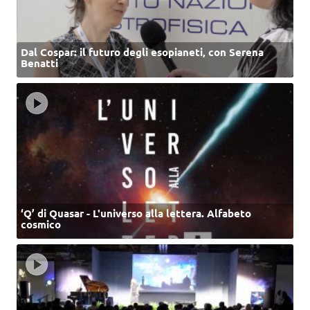
Dal Cospar: il futuro degli esopianeti, con Serena
Benatti
‘Q’ di Quasar - L'universo alla lettera. Alfabeto
cosmico