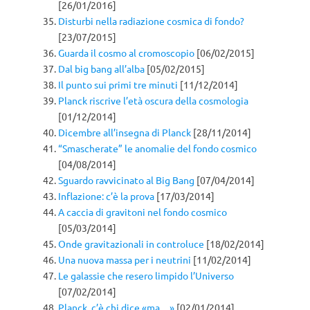
[26/01/2016]
Disturbi nella radiazione cosmica di fondo?
[23/07/2015]
Guarda il cosmo al cromoscopio
[06/02/2015]
Dal big bang all’alba
[05/02/2015]
Il punto sui primi tre minuti
[11/12/2014]
Planck riscrive l’età oscura della cosmologia
[01/12/2014]
Dicembre all’insegna di Planck
[28/11/2014]
“Smascherate” le anomalie del fondo cosmico
[04/08/2014]
Sguardo ravvicinato al Big Bang
[07/04/2014]
Inflazione: c’è la prova
[17/03/2014]
A caccia di gravitoni nel fondo cosmico
[05/03/2014]
Onde gravitazionali in controluce
[18/02/2014]
Una nuova massa per i neutrini
[11/02/2014]
Le galassie che resero limpido l’Universo
[07/02/2014]
Planck, c’è chi dice «ma…»
[02/01/2014]