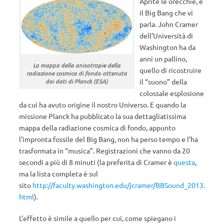
Aprite le orecchie, è
il Big Bang che vi
parla. John Cramer
dell’Università di
Washington ha da
anni un pallino,
La mappa della anisotropie della
quello di ricostruire
radiazione cosmica di fondo ottenuta
dai dati di Planck (ESA)
il “suono” della
colossale esplosione
da cui ha avuto origine il nostro Universo. E quando la
missione Planck ha pubblicato la sua dettagliatissima
mappa della radiazione cosmica di fondo, appunto
l’impronta fossile del Big Bang, non ha perso tempo e l’ha
trasformata in “musica”. Registrazioni che vanno da 20
secondi a più di 8 minuti (la preferita di Cramer è
questa
,
ma la lista completa è sul
sito
http://faculty.washington.edu/jcramer/BBSound_2013.
html
).
L’effetto è simile a quello per cui, come spiegano i