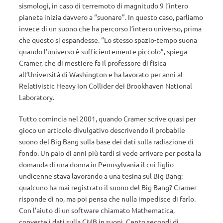
sismologi, in caso di terremoto di magnitudo 9 l’intero
pianeta inizia davvero a “suonare”. In questo caso, parliamo
invece di un suono che ha percorso l’intero universo, prima
che questo si espandesse. “Lo stesso spazio-tempo suona
quando l’universo è sufficientemente piccolo”, spiega
Cramer, che di mestiere fa il professore di fisica
all’Università di Washington e ha lavorato per anni al
Relativistic Heavy Ion Collider dei Brookhaven National
Laboratory.
Tutto comincia nel 2001, quando Cramer scrive quasi per
gioco un articolo divulgativo descrivendo il probabile
suono del Big Bang sulla base dei dati sulla radiazione di
fondo. Un paio di anni più tardi si vede arrivare per posta la
domanda di una donna in Pennsylvania il cui figlio
undicenne stava lavorando a una tesina sul Big Bang:
qualcuno ha mai registrato il suono del Big Bang? Cramer
risponde di no, ma poi pensa che nulla impedisce di farlo.
Con l’aiuto di un software chiamato Mathematica,
converte i dati sulla CMB in suoni. Cento secondi di