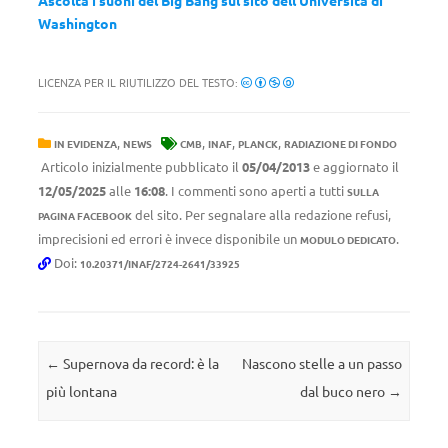
Ascolta i suoni del Big Bang sul sito dell’Università di
Washington
LICENZA PER IL RIUTILIZZO DEL TESTO:
,
,
,
,
IN EVIDENZA
NEWS
CMB
INAF
PLANCK
RADIAZIONE DI FONDO
Articolo inizialmente pubblicato il
05/04/2013
e aggiornato il
12/05/2025
alle
16:08
. I commenti sono aperti a tutti
SULLA
del sito. Per segnalare alla redazione refusi,
PAGINA FACEBOOK
imprecisioni ed errori è invece disponibile un
.
MODULO DEDICATO
Doi:
10.20371/INAF/2724-2641/33925
Navigazione articolo
←
Supernova da record: è la
Nascono stelle a un passo
più lontana
dal buco nero
→