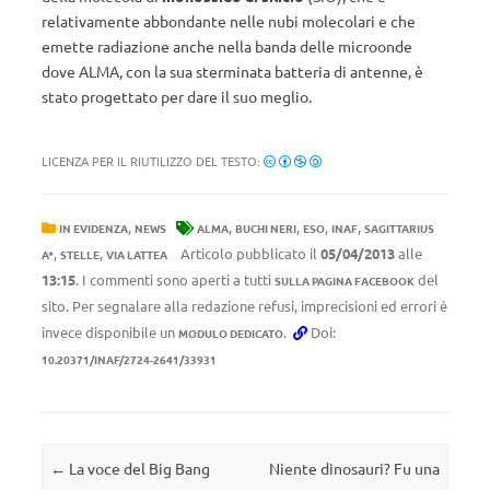
relativamente abbondante nelle nubi molecolari e che
emette radiazione anche nella banda delle microonde
dove ALMA, con la sua sterminata batteria di antenne, è
stato progettato per dare il suo meglio.
LICENZA PER IL RIUTILIZZO DEL TESTO:
,
,
,
,
,
IN EVIDENZA
NEWS
ALMA
BUCHI NERI
ESO
INAF
SAGITTARIUS
,
,
Articolo pubblicato il
05/04/2013
alle
A*
STELLE
VIA LATTEA
13:15
. I commenti sono aperti a tutti
del
SULLA PAGINA FACEBOOK
sito. Per segnalare alla redazione refusi, imprecisioni ed errori è
invece disponibile un
.
Doi:
MODULO DEDICATO
10.20371/INAF/2724-2641/33931
Navigazione articolo
←
La voce del Big Bang
Niente dinosauri? Fu una