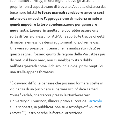
submillimeter Array) in una regione dove gli astronomi
proprio non si aspettavano di trovarle. A quella distanza dal
buco nero infatti
le forze mareali sarebbero ancora così
intense da impedire l’aggregazione di materia in nubi e
quindi impedire la loro condensazione per generare
nuovi astri
. Eppure, in quella che dovrebbe essere una
sorta di ‘terra di nessuno’, ALMA ha scorto le tracce di getti
di materia emessi da densi agglomerati di polveri e gas.
Una vera sorpresa per il team che ha analizzato i dati: se
questi segnali fossero giunti da regioni della Via Lattea più
distanti dal buco nero, non ci sarebbero stati dubbi
nell’interpretarli come il chiaro indizio dei primi ‘vagiti’ di
una stella appena formatasi.
“È davvero difficile pensare che possano formarsi stelle in
vicinanza di un buco nero supermassiccio” dice Farhad
Yousef-Zadeh, ricercatore presso la Northwestern
University di Evanston, Illinois, primo autore dell’
articolo
sulla scoperta, in pubblicazione su
Astrophysical Journal
Letters
. “Questo perché la forza di attrazione