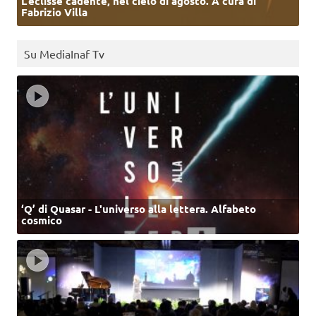
L’eclisse cadente, nel cielo di agosto. A cura di
Fabrizio Villa
Su MediaInaf Tv
‘Q’ di Quasar - L'universo alla lettera. Alfabeto
cosmico