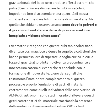
gravitazionale del buco nero produce effetti estremi che
potrebbero stirare e disgregare le nubi molecolari,
impedendo loro di accumulare una quantità di massa
sufficiente a innescare la formazione di nuove stelle. Ma
quello che abbiamo osservato sono
zone dove le polveri e
il gas sono diventati così densi da prevalere sul loro
inospitale ambiente circostante
”.
I ricercatori ritengono che queste nubi molecolari siano
diventate così massicce e dense in seguito a collisioni che
hanno permesso loro di superare la soglia critica in cui la
forza di gravità al loro interno diventa predominante e
innesca una catena di eventi che si conclude con la
formazione di nuove stelle. E uno dei segnali che
testimonia l’imminente completamento di questo
processo è proprio l’emissione di getti di materia,
esattamente come quelli individuati dalle osservazioni di
ALMA. Gli astronomi sono stati in grado di rilevare questi
getti caratteristici del materiale tracciando la presenza
della molecola di
monossido di silicio
(SiO), che è