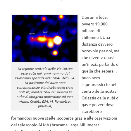
Due anni luce,
ovvero 19.000
miliardi di
chilometri. Una
distanza davvero
notevole per noi, ma
che diventa quasi
un’inezia parlando di
La regione centrale della Via Lattea
quella che separa il
osservata nei raggi gamma dal
buco nero
telescopio spaziale INTEGRAL dell’ESA.
La posizione del buco nero
supermassiccio nel
supermassiccio è indicata dalla sigla
centro della nostra
SGR A*, mentre ‘SGR 2B’ mostra la
nube di idrogeno molecolare ad esso
Galassia dalle nubi di
vicina. Crediti: ESA, M. Revnivtsev
gas e polveri dove
(IKI/MPA)
starebbero
formandosi nuove stelle, scoperte grazie alle osservazioni
del telescopio ALMA (Atacama Large Millimeter-