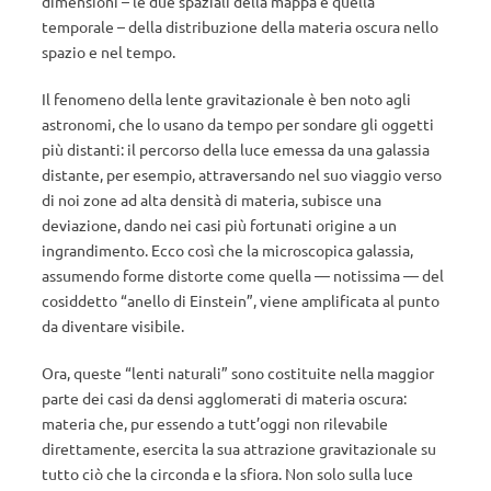
dimensioni – le due spaziali della mappa e quella
temporale – della distribuzione della materia oscura nello
spazio e nel tempo.
Il fenomeno della lente gravitazionale è ben noto agli
astronomi, che lo usano da tempo per sondare gli oggetti
più distanti: il percorso della luce emessa da una galassia
distante, per esempio, attraversando nel suo viaggio verso
di noi zone ad alta densità di materia, subisce una
deviazione, dando nei casi più fortunati origine a un
ingrandimento. Ecco così che la microscopica galassia,
assumendo forme distorte come quella — notissima — del
cosiddetto “anello di Einstein”, viene amplificata al punto
da diventare visibile.
Ora, queste “lenti naturali” sono costituite nella maggior
parte dei casi da densi agglomerati di materia oscura:
materia che, pur essendo a tutt’oggi non rilevabile
direttamente, esercita la sua attrazione gravitazionale su
tutto ciò che la circonda e la sfiora. Non solo sulla luce