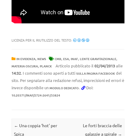
LICENZA PER IL RIUTILIZZO DEL TESTO:
,
,
,
,
,
IN EVIDENZA
NEWS
CMB
ESA
INAF
LENTE GRAVITAZIONALE
,
Articolo pubblicato il
02/04/2013
alle
MATERIA OSCURA
PLANCK
14:32
. I commenti sono aperti a tutti
del
SULLA PAGINA FACEBOOK
sito. Per segnalare alla redazione refusi, imprecisioni ed errori è
invece disponibile un
.
Doi:
MODULO DEDICATO
10.20371/INAF/2724-2641/33824
Navigazione articolo
←
Una coppia ‘hot’ per
Le forti braccia delle
Spica
galassie a spirale
→