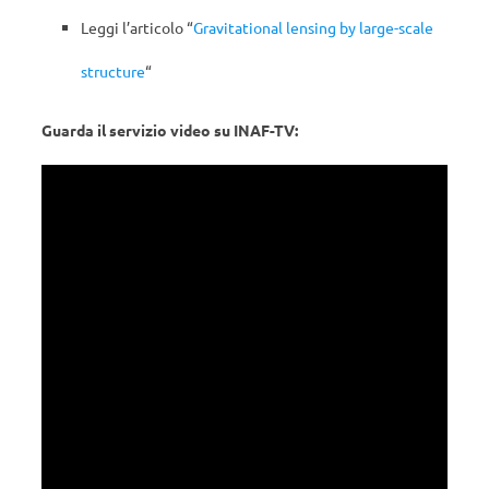
Leggi l’articolo “
Gravitational lensing by large-scale
structure
“
G
uarda il servizio video su INAF-TV: