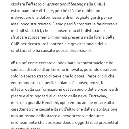
«Isolare l’effetto di
gravitational lensing
nella CMB è
estremamente difficile, perché ciò che dobbiamo
individuare è la deformazione di un segnale già di per sé
assai poco strutturato. Siamo perciò costretti a far ricorso a
metodi statistici, che ci consentono di individuare e
sfruttare scostamenti minimali presenti nella forma della
CMB per ricostruire il potenziale gravitazionale della
struttura che ha causato queste distorsioni».
«È un po’ come cercare d’indovinare la conformazione del
suolo, al di sotto di un terreno innevato, potendo osservare
solo lo spesso strato di neve che lo copre. Parte di ciò che
vedremmo sulla superficie bianca è conseguenza, in
effetti, della conformazione del terreno o della presenza di
pietre e altri oggetti al di sotto della neve. Tuttavia»,
mette in guardia Benabed, «potremmo anche notare altre
caratteristiche causate da null’altro che dalla distribuzione
non uniforme dello strato di neve stesso, e dedurne
erroneamente che corrispondano a oggetti reali presenti al
di sotto di esso».