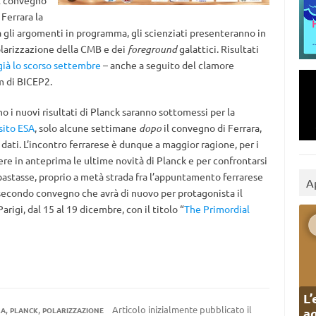
il convegno
 Ferrara la
a gli argomenti in programma, gli scienziati presenteranno in
polarizzazione della CMB e dei
foreground
galattici. Risultati
 già lo scorso settembre
– anche a seguito del clamore
m di BICEP2.
vono i nuovi risultati di Planck saranno sottomessi per la
sito ESA
, solo alcune settimane
dopo
il convegno di Ferrara,
 dati. L’incontro ferrarese è dunque a maggior ragione, per i
re in anteprima le ultime novità di Planck e per confrontarsi
bastasse, proprio a metà strada fra l’appuntamento ferrarese
A
n secondo convegno che avrà di nuovo per protagonista il
igi, dal 15 al 19 dicembre, con il titolo “
The Primordial
L’
,
,
Articolo inizialmente pubblicato il
ag
RA
PLANCK
POLARIZZAZIONE