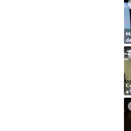
Ma
de
C
a