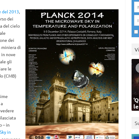
e del 2013
,
orso dei
a del cielo
ale
ione dei
 miniera di
V
e in nove
ale gli
are le
ndo (CMB)
sime
‘Q
 a
l
 vedere
ilasciata
S
o – in
Sky in