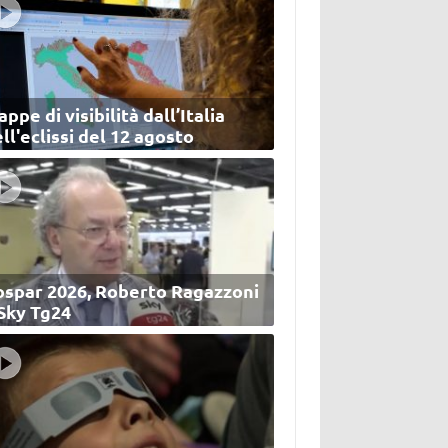
ppe di visibilità dall’Italia
ll'eclissi del 12 agosto
ospar 2026, Roberto Ragazzoni
 Sky Tg24