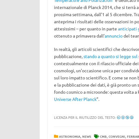
Temperature and Polarization
” è dedicato 
internazionale di Planck 2014, che si terrà a
prossima settimana, dall’1 al 5 dicembre. Tr
anteprima i risultati delle osservazioni in 
attesissimi – per quanto in parte
anticipati
ottenuto a primavera dall’
annuncio
del tea
In realtà, gli articoli scientifici che descri
pubblicazione,
stando a quanto si legge sul 
contestualmente con il rilascio ufficiale dei
cosmologi, un’occasione unica per condivide
sul loro impatto scientifico. E come se non 
e la pubblicazione dei dati, è già pronto u
fondo cosmico a microonde: questa volta a Par
Universe After Planck
”.
LICENZA PER IL RIUTILIZZO DEL TESTO:
,
,
,
ASTRONOMIA
NEWS
CMB
CONVEGNI
FERRA