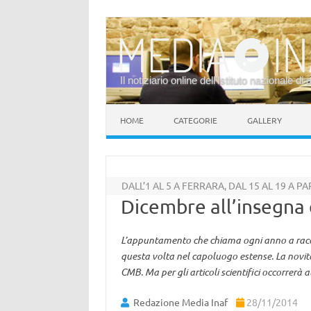
Il notiziario online dell’Istituto nazionale di 
Vai al contenuto
HOME
CATEGORIE
GALLERY
DALL’1 AL 5 A FERRARA, DAL 15 AL 19 A PA
Dicembre all’insegna 
L’appuntamento che chiama ogni anno a raccolt
questa volta nel capoluogo estense. La novità
CMB. Ma per gli articoli scientifici occorrer
Redazione Media Inaf
28/11/2014