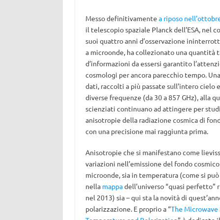
Messo definitivamente
a riposo nell’ottobr
il telescopio spaziale Planck dell’ESA, nel c
suoi quattro anni d’osservazione ininterrott
a microonde, ha collezionato una quantità t
d’informazioni da essersi garantito l’attenz
cosmologi per ancora parecchio tempo. Una
dati, raccolti a più passate sull’intero cielo 
diverse frequenze (da 30 a 857 GHz), alla qu
scienziati continuano ad attingere per studi
anisotropie della radiazione cosmica di fo
con una precisione mai raggiunta prima.
Anisotropie che si manifestano come lievis
variazioni nell’emissione del fondo cosmico
microonde, sia in temperatura (come si può
nella
mappa
dell’universo “quasi perfetto” r
nel 2013) sia – qui sta la novità di quest’ann
polarizzazione. E proprio a “
The Microwave 