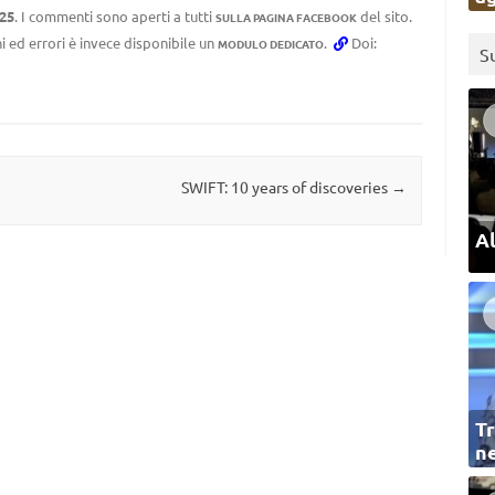
:25
. I commenti sono aperti a tutti
del sito.
SULLA PAGINA FACEBOOK
i ed errori è invece disponibile un
.
Doi:
MODULO DEDICATO
S
SWIFT: 10 years of discoveries
→
Al
Tr
ne