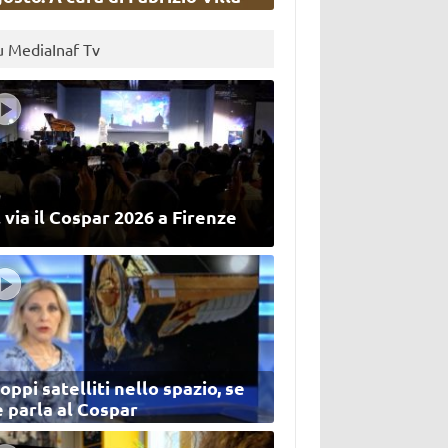
u MediaInaf Tv
 via il Cospar 2026 a Firenze
oppi satelliti nello spazio, se
 parla al Cospar