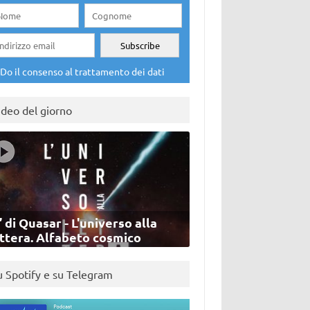
Do il consenso al trattamento dei dati
ideo del giorno
’ di Quasar - L'universo alla
ettera. Alfabeto cosmico
u Spotify e su Telegram