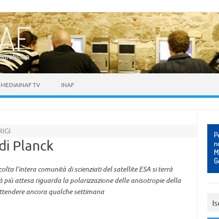
astrofisica
MEDIAINAF TV
INAF
RIGI
di Planck
a l’intera comunità di scienziati del satellite ESA si terrà
 più attesa riguarda la polarizzazione delle anisotropie della
à attendere ancora qualche settimana
Is