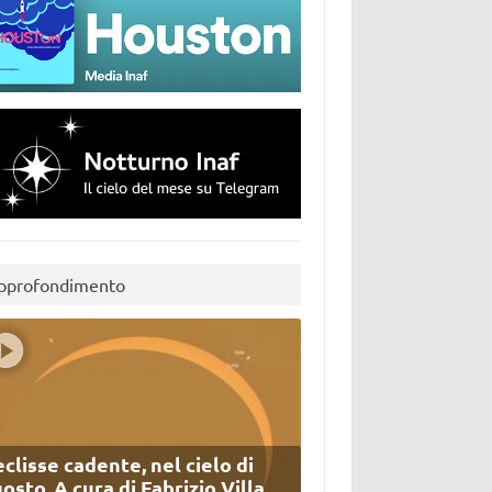
pprofondimento
eclisse cadente, nel cielo di
osto. A cura di Fabrizio Villa