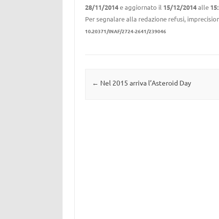
28/11/2014
e aggiornato il
15/12/2014
alle
15
Per segnalare alla redazione refusi, imprecision
10.20371/INAF/2724-2641/239046
Navigazione articolo
←
Nel 2015 arriva l’Asteroid Day