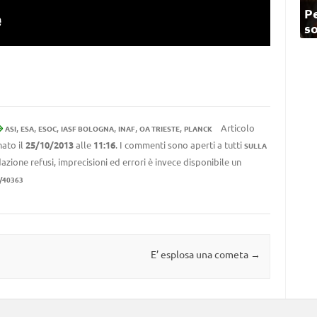
Pe
so
,
,
,
,
,
,
Articolo
ASI
ESA
ESOC
IASF BOLOGNA
INAF
OA TRIESTE
PLANCK
ato il
25/10/2013
alle
11:16
. I commenti sono aperti a tutti
SULLA
azione refusi, imprecisioni ed errori è invece disponibile un
/40363
E’ esplosa una cometa
→