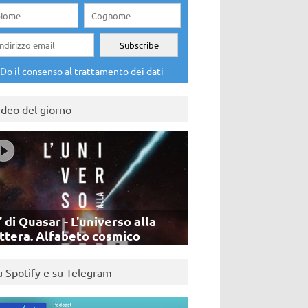
Do il consenso al trattamento dei dati
ideo del giorno
’ di Quasar - L'universo alla
ettera. Alfabeto cosmico
u Spotify e su Telegram