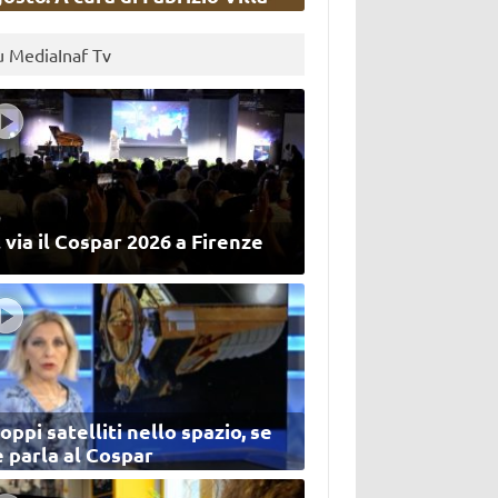
u MediaInaf Tv
 via il Cospar 2026 a Firenze
oppi satelliti nello spazio, se
 parla al Cospar