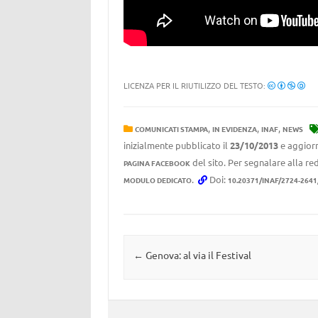
LICENZA PER IL RIUTILIZZO DEL TESTO:
,
,
,
COMUNICATI STAMPA
IN EVIDENZA
INAF
NEWS
inizialmente pubblicato il
23/10/2013
e aggiorn
del sito. Per segnalare alla red
PAGINA FACEBOOK
.
Doi:
MODULO DEDICATO
10.20371/INAF/2724-2641
Navigazione articolo
←
Genova: al via il Festival