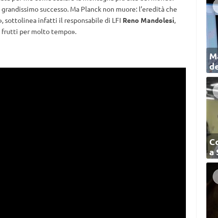
n grandissimo successo. Ma Planck non muore: l’eredità che
, sottolinea infatti il responsabile di LFI
Reno Mandolesi
,
o frutti per molto tempo».
Ma
de
C
a