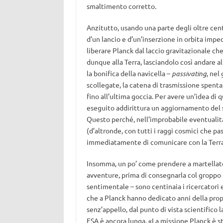
smaltimento corretto.
Anzitutto, usando una parte degli oltre cent
d’un lancio e d’un’inserzione in orbita impecc
liberare Planck dal laccio gravitazionale che
dunque alla Terra, lasciandolo così andare al
la bonifica della navicella –
passivating
, nel
scollegate, la catena di trasmissione spenta,
fino all’ultima goccia. Per avere un’idea di 
eseguito addirittura un aggiornamento del s
Questo perché, nell’improbabile eventualità
(d’altronde, con tutti i raggi cosmici che pa
immediatamente di comunicare con la Terra
Insomma, un po’ come prendere a martellate
avventure, prima di consegnarla col groppo i
sentimentale – sono centinaia i ricercatori e 
che a Planck hanno dedicato anni della propr
senz’appello, dal punto di vista scientifico
ESA è ancora lunga. «La missione Planck è s