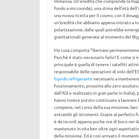
immensa. Un’eredità che comprende la mappa
fondo a microonde), una stima dell’età dell’u
una nuova ricetta per il cosmo, con il dosagg
un’eredità che abbiamo appena iniziato a in
polarizzazione, dalle quali potrebbe emerger
gravitazionali generate al momento del Big
Ma cosa comporta “ibernare permanentement
Perché è stato necessario farlo? E come si è
principale è quella di tenere i satelliti atti
responsabile delle operazioni di volo dell’
liquido refrigerante
necessario a mantenere 
funzionamento, prossima allo zero assoluto. 
dall’ASI e realizzato in gran parte in Itali
hanno invece potuto continuare a lavorare f
compiere, nel corso della sua missione, ben
entrambi gli strumenti. Grazie al perfetto 
è da record: appena poche ore di buco nei da
mantenuto in vita ben oltre ogni aspettati
della missione. Ed è così arrivato il moment