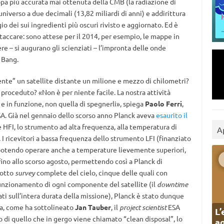
 più accurata mai ottenuta della CMB (la radiazione di
niverso a due decimali (13,82 miliardi di anni) e addirittura
io dei sui ingredienti più oscuri rivisto e aggiornato. Ed è
taccare: sono attese per il 2014, per esempio, le mappe in
e – si augurano gli scienziati – l’impronta delle onde
 Bang.
e” un satellite distante un milione e mezzo di chilometri?
 proceduto? «Non è per niente facile. La nostra attività
vi e in funzione, non quella di spegnerli», spiega
Paolo Ferri
,
ESA. Già nel gennaio dello scorso anno Planck aveva
esaurito il
HFI, lo strumento ad alta frequenza, alla temperatura di
A
I ricevitori a bassa frequenza dello strumento LFI (finanziato
a), potendo operare anche a temperature lievemente superiori,
ino allo scorso agosto, permettendo così a Planck di
 otto
survey
complete del cielo, cinque delle quali con
funzionamento di ogni componente del satellite (il
downtime
ti sull’intera durata della missione), Planck è stato dunque
va, come ha sottolineato
Jan Tauber
, il
project scientist
ESA
L’
o di quello che in gergo viene chiamato “clean disposal”, lo
ag