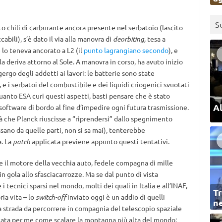
S
o chili di carburante ancora presente nel serbatoio (lascito
abili), s’è dato il via alla manovra di
deorbiting,
tesa a
 lo teneva ancorato a L2 (il
punto lagrangiano secondo
), e
la deriva attorno al Sole. A manovra in corso, ha avuto inizio
 gergo degli addetti ai lavori: le batterie sono state
 e i serbatoi del combustibile e dei liquidi criogenici svuotati
quanto ESA curi questi aspetti, basti pensare che è stato
Al
oftware di bordo al fine d’impedire ogni futura trasmissione.
 che Planck riuscisse a “riprendersi” dallo spegnimento
ssano da quelle parti, non si sa mai), tenterebbe
. La
patch
applicata previene appunto questi tentativi.
 il motore della vecchia auto, fedele compagna di mille
n gola allo sfasciacarrozze. Ma se dal punto di vista
i tecnici sparsi nel mondo, molti dei quali in Italia e all’INAF,
Tr
ia vita – lo
switch-off
inviato oggi è un addio di quelli
ne
 la strada da percorrere in compagnia del telescopio spaziale
tata per me come scalare la montagna più alta del mondo: