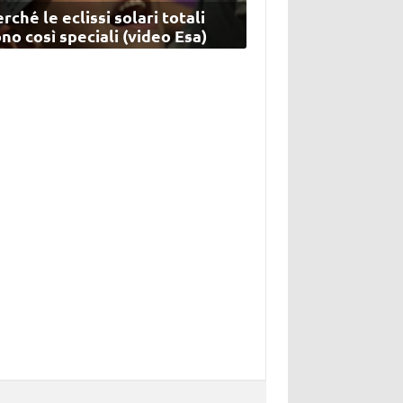
rché le eclissi solari totali
no così speciali (video Esa)