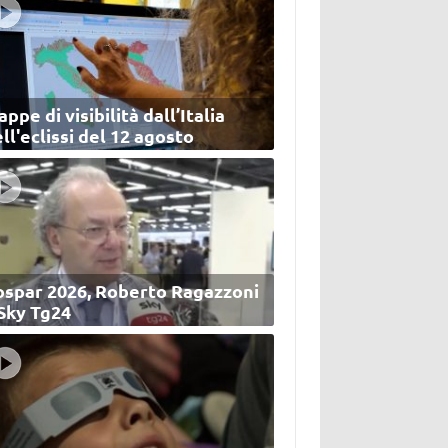
ppe di visibilità dall’Italia
ll'eclissi del 12 agosto
ospar 2026, Roberto Ragazzoni
 Sky Tg24