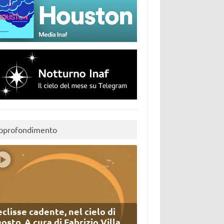
pprofondimento
eclisse cadente, nel cielo di
osto. A cura di Fabrizio Villa