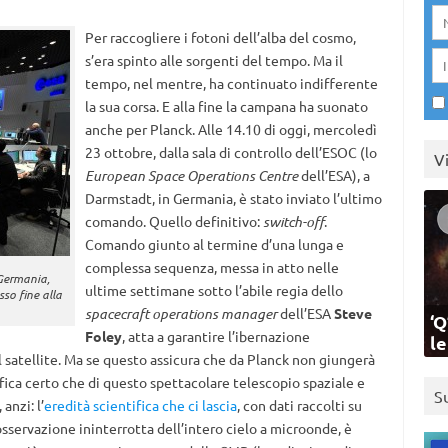
Per raccogliere i fotoni dell’alba del cosmo,
s’era spinto alle sorgenti del tempo. Ma il
tempo, nel mentre, ha continuato indifferente
la sua corsa. E alla fine la campana ha suonato
anche per Planck. Alle 14.10 di oggi, mercoledì
23 ottobre, dalla sala di controllo dell’ESOC (lo
V
European Space Operations Centre
dell’ESA), a
Darmstadt, in Germania, è stato inviato l’ultimo
comando. Quello definitivo:
switch-off
.
Comando giunto al termine d’una lunga e
complessa sequenza, messa in atto nelle
 Germania,
ultime settimane sotto l’abile regia dello
so fine alla
spacecraft operations manager
dell’ESA
Steve
‘Q
Foley
, atta a garantire l’ibernazione
l
 satellite. Ma se questo assicura che da Planck non giungerà
fica certo che di questo spettacolare telescopio spaziale e
S
anzi: l’
eredità scientifica che ci lascia
, con dati raccolti su
sservazione ininterrotta dell’intero cielo a microonde, è