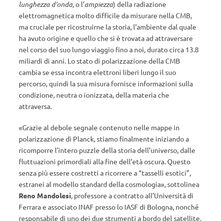
lunghezza d’onda
, o l’
ampiezza
) della radiazione
elettromagnetica molto difficile da misurare nella CMB,
ma cruciale per ricostruirne la storia, l’ambiente dal quale
ha avuto origine e quello che si è trovata ad attraversare
nel corso del suo lungo viaggio fino a noi, durato circa 13.8
miliardi di anni. Lo stato di polarizzazione della CMB
cambia se essa incontra elettroni liberi lungo il suo
percorso, quindi la sua misura fornisce informazioni sulla
condizione, neutra o ionizzata, della materia che
attraversa.
«Grazie al debole segnale contenuto nelle mappe in
polarizzazione di Planck, stiamo finalmente iniziando a
ricomporre l’intero puzzle della storia dell’universo, dalle
fluttuazioni primordiali alla fine dell’età oscura. Questo
senza più essere costretti a ricorrere a “tasselli esotici”,
estranei al modello standard della cosmologia», sottolinea
Reno Mandolesi
, professore a contratto all’Università di
Ferrara e associato INAF presso lo IASF di Bologna, nonché
responsabile di uno dei due strumenti a bordo del satellite,