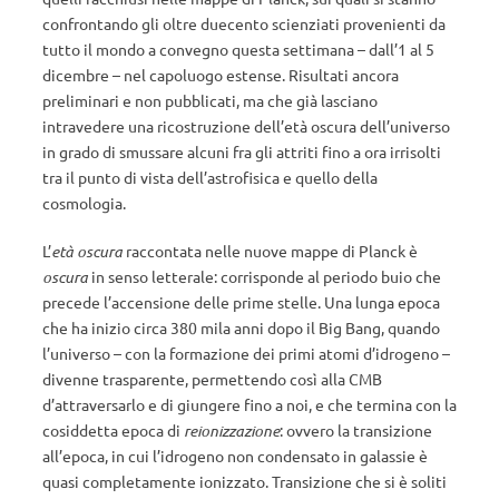
confrontando gli oltre duecento scienziati provenienti da
tutto il mondo a convegno questa settimana – dall’1 al 5
dicembre – nel capoluogo estense. Risultati ancora
preliminari e non pubblicati, ma che già lasciano
intravedere una ricostruzione dell’età oscura dell’universo
in grado di smussare alcuni fra gli attriti fino a ora irrisolti
tra il punto di vista dell’astrofisica e quello della
cosmologia.
L’
età oscura
raccontata nelle nuove mappe di Planck è
oscura
in senso letterale: corrisponde al periodo buio che
precede l’accensione delle prime stelle. Una lunga epoca
che ha inizio circa 380 mila anni dopo il Big Bang, quando
l’universo – con la formazione dei primi atomi d’idrogeno –
divenne trasparente, permettendo così alla CMB
d’attraversarlo e di giungere fino a noi, e che termina con la
cosiddetta epoca di
reionizzazione
: ovvero la transizione
all’epoca, in cui l’idrogeno non condensato in galassie è
quasi completamente ionizzato. Transizione che si è soliti