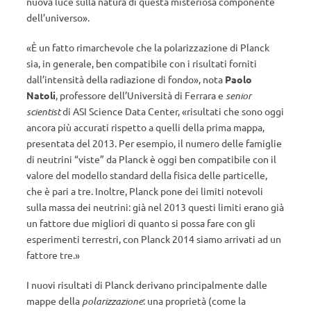
nuova luce sulla natura di questa misteriosa componente
dell’universo».
«È un fatto rimarchevole che la polarizzazione di Planck
sia, in generale, ben compatibile con i risultati forniti
dall’intensità della radiazione di fondo», nota
Paolo
Natoli
, professore dell’Università di Ferrara e
senior
scientist
di ASI Science Data Center, «risultati che sono oggi
ancora più accurati rispetto a quelli della prima mappa,
presentata del 2013. Per esempio, il numero delle famiglie
di neutrini “viste” da Planck è oggi ben compatibile con il
valore del modello standard della fisica delle particelle,
che è pari a tre. Inoltre, Planck pone dei limiti notevoli
sulla massa dei neutrini: già nel 2013 questi limiti erano già
un fattore due migliori di quanto si possa fare con gli
esperimenti terrestri, con Planck 2014 siamo arrivati ad un
fattore tre.»
I nuovi risultati di Planck derivano principalmente dalle
mappe della
polarizzazione
: una proprietà (come la