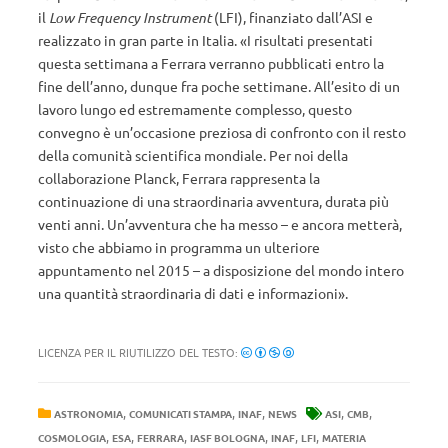
il
Low Frequency Instrument
(LFI), finanziato dall’ASI e
realizzato in gran parte in Italia. «I risultati presentati
questa settimana a Ferrara verranno pubblicati entro la
fine dell’anno, dunque fra poche settimane. All’esito di un
lavoro lungo ed estremamente complesso, questo
convegno è un’occasione preziosa di confronto con il resto
della comunità scientifica mondiale. Per noi della
collaborazione Planck, Ferrara rappresenta la
continuazione di una straordinaria avventura, durata più
venti anni. Un’avventura che ha messo – e ancora metterà,
visto che abbiamo in programma un ulteriore
appuntamento nel 2015 – a disposizione del mondo intero
una quantità straordinaria di dati e informazioni».
LICENZA PER IL RIUTILIZZO DEL TESTO:
,
,
,
,
,
ASTRONOMIA
COMUNICATI STAMPA
INAF
NEWS
ASI
CMB
,
,
,
,
,
,
COSMOLOGIA
ESA
FERRARA
IASF BOLOGNA
INAF
LFI
MATERIA