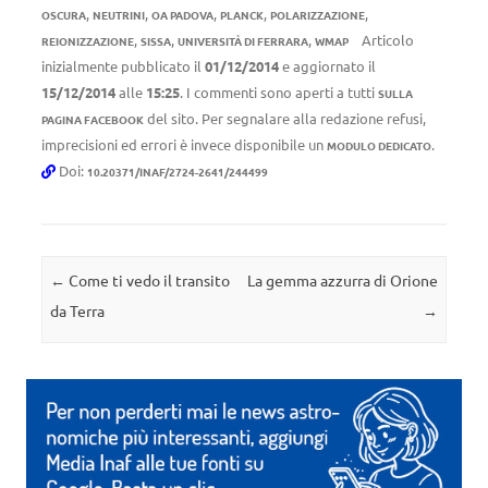
,
,
,
,
,
OSCURA
NEUTRINI
OA PADOVA
PLANCK
POLARIZZAZIONE
,
,
,
Articolo
REIONIZZAZIONE
SISSA
UNIVERSITÀ DI FERRARA
WMAP
inizialmente pubblicato il
01/12/2014
e aggiornato il
15/12/2014
alle
15:25
. I commenti sono aperti a tutti
SULLA
del sito. Per segnalare alla redazione refusi,
PAGINA FACEBOOK
imprecisioni ed errori è invece disponibile un
.
MODULO DEDICATO
Doi:
10.20371/INAF/2724-2641/244499
Navigazione articolo
←
Come ti vedo il transito
La gemma azzurra di Orione
da Terra
→