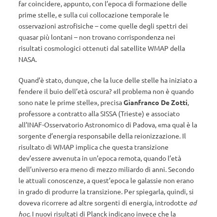
far coincidere, appunto, con l’epoca di formazione delle
prime stelle, e sulla cui collocazione temporale le
osservazioni astrofisiche – come quelle degli spettri dei
quasar più lontani – non trovano corrispondenza nei
risultati cosmologici ottenuti dal satellite WMAP della
NASA.
Quand’è stato, dunque, che la luce delle stelle ha iniziato a
fendere il buio dell’età oscura? «Il problema non è quando
sono nate le prime stelle», precisa
Gianfranco De Zotti
,
professore a contratto alla SISSA (Trieste) e associato
all’INAF-Osservatorio Astronomico di Padova, «ma qual è la
sorgente d’energia responsabile della reionizzazione. Il
risultato di WMAP implica che questa transizione
dev’essere avvenuta in un’epoca remota, quando l’età
dell’universo era meno di mezzo miliardo di anni. Secondo
le attuali conoscenze, a quest’epoca le galassie non erano
in grado di produrre la transizione. Per spiegarla, quindi, si
doveva ricorrere ad altre sorgenti di energia, introdotte
ad
hoc
. I nuovi risultati di Planck indicano invece che la