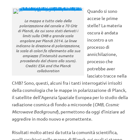
Quando si sono
accese le prime
La mappa a tutto cielo della
stelle? La materia
polarizzazione del canale a 70 GHz
di Planck, da cui sono stati derivati i
oscura è andata
limiti sulla CMB a grande scala
incontro a un
angolare per Planck 2014. Le linee
indicano la direzione di polarizzazione,
processo di
la scala di colori fa riferimento alla sua
annichilazione,
ampiezza (l’intensità aumenta
procedendo dal chiaro allo scuro).
processo che
Crediti: ESA and the Planck
potrebbe aver
collaboration
lasciato tracce nella
CMB? Sono, questi, alcuni fra i tanti interrogativi irrisolti
della cosmologia che le mappe in polarizzazione di Planck,
il satellite dell’Agenzia Spaziale Europea per lo studio della
radiazione cosmica di fondo a microonde (
CMB
,
Cosmic
Microwave Background
), permettono da oggi d’iniziare ad
aggredire in modo nuovo e promettente.
Risultati molto attesi da tutta la comunità scientifica,
quelli racchiusi nelle mappe di Planck, sui quali si stanno