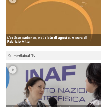
L’eclisse cadente, nel cielo di agosto. A cura di
Fabrizio Villa
Su MediaInaf Tv