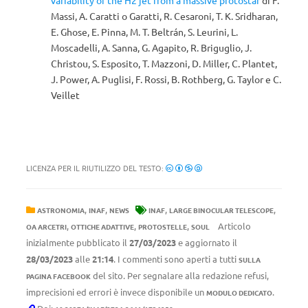
variability of the H2 jet from a massive protostar
di F.
Massi, A. Caratti o Garatti, R. Cesaroni, T. K. Sridharan,
E. Ghose, E. Pinna, M. T. Beltrán, S. Leurini, L.
Moscadelli, A. Sanna, G. Agapito, R. Briguglio, J.
Christou, S. Esposito, T. Mazzoni, D. Miller, C. Plantet,
J. Power, A. Puglisi, F. Rossi, B. Rothberg, G. Taylor e C.
Veillet
LICENZA PER IL RIUTILIZZO DEL TESTO:
,
,
,
,
ASTRONOMIA
INAF
NEWS
INAF
LARGE BINOCULAR TELESCOPE
,
,
,
Articolo
OA ARCETRI
OTTICHE ADATTIVE
PROTOSTELLE
SOUL
inizialmente pubblicato il
27/03/2023
e aggiornato il
28/03/2023
alle
21:14
. I commenti sono aperti a tutti
SULLA
del sito. Per segnalare alla redazione refusi,
PAGINA FACEBOOK
imprecisioni ed errori è invece disponibile un
.
MODULO DEDICATO