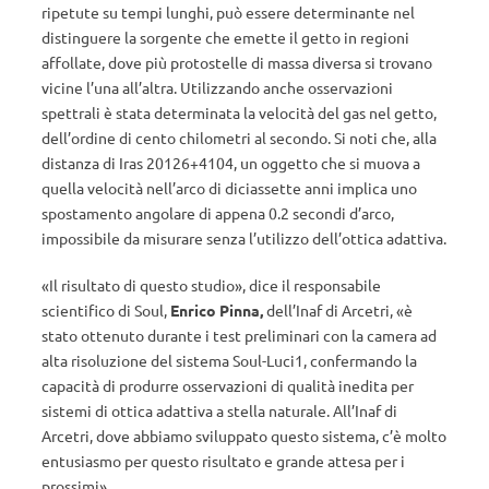
ripetute su tempi lunghi, può essere determinante nel
distinguere la sorgente che emette il getto in regioni
affollate, dove più protostelle di massa diversa si trovano
vicine l’una all’altra. Utilizzando anche osservazioni
spettrali è stata determinata la velocità del gas nel getto,
dell’ordine di cento chilometri al secondo. Si noti che, alla
distanza di Iras 20126+4104, un oggetto che si muova a
quella velocità nell’arco di diciassette anni implica uno
spostamento angolare di appena 0.2 secondi d’arco,
impossibile da misurare senza l’utilizzo dell’ottica adattiva.
«Il risultato di questo studio», dice il responsabile
scientifico di Soul,
Enrico Pinna,
dell’Inaf di Arcetri, «è
stato ottenuto durante i test preliminari con la camera ad
alta risoluzione del sistema Soul-Luci1, confermando la
capacità di produrre osservazioni di qualità inedita per
sistemi di ottica adattiva a stella naturale. All’Inaf di
Arcetri, dove abbiamo sviluppato questo sistema, c’è molto
entusiasmo per questo risultato e grande attesa per i
prossimi».