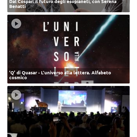
Dal Cospar: il futuro degli esopianeti, con Serena
Benatti
‘Q’ di Quasar - L'universo alla lettera. Alfabeto
cosmico