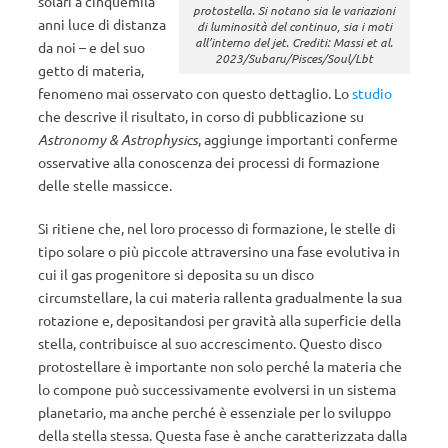
solari a cinquemila
protostella. Si notano sia le variazioni
anni luce di distanza
di luminosità del continuo, sia i moti
all’interno del jet. Crediti: Massi et al.
da noi – e del suo
2023/Subaru/Pisces/Soul/Lbt
getto di materia,
fenomeno mai osservato con questo dettaglio. Lo
studio
che descrive il risultato, in corso di pubblicazione su
Astronomy & Astrophysics
, aggiunge importanti conferme
osservative alla conoscenza dei processi di formazione
delle stelle massicce.
Si ritiene che, nel loro processo di formazione, le stelle di
tipo solare o più piccole attraversino una fase evolutiva in
cui il gas progenitore si deposita su un disco
circumstellare, la cui materia rallenta gradualmente la sua
rotazione e, depositandosi per gravità alla superficie della
stella, contribuisce al suo accrescimento. Questo disco
protostellare è importante non solo perché la materia che
lo compone può successivamente evolversi in un sistema
planetario, ma anche perché è essenziale per lo sviluppo
della stella stessa. Questa fase è anche caratterizzata dalla