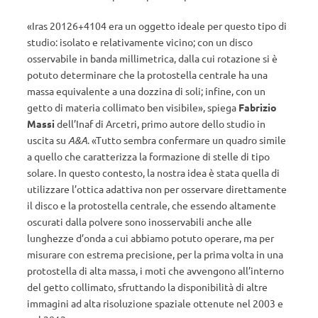
«Iras 20126+4104 era un oggetto ideale per questo tipo di
studio: isolato e relativamente vicino; con un disco
osservabile in banda millimetrica, dalla cui rotazione si è
potuto determinare che la protostella centrale ha una
massa equivalente a una dozzina di soli; infine, con un
getto di materia collimato ben visibile», spiega
Fabrizio
Massi
dell’Inaf di Arcetri, primo autore dello studio in
uscita su
A&A
. «Tutto sembra confermare un quadro simile
a quello che caratterizza la formazione di stelle di tipo
solare. In questo contesto, la nostra idea è stata quella di
utilizzare l’ottica adattiva non per osservare direttamente
il disco e la protostella centrale, che essendo altamente
oscurati dalla polvere sono inosservabili anche alle
lunghezze d’onda a cui abbiamo potuto operare, ma per
misurare con estrema precisione, per la prima volta in una
protostella di alta massa, i moti che avvengono all’interno
del getto collimato, sfruttando la disponibilità di altre
immagini ad alta risoluzione spaziale ottenute nel 2003 e