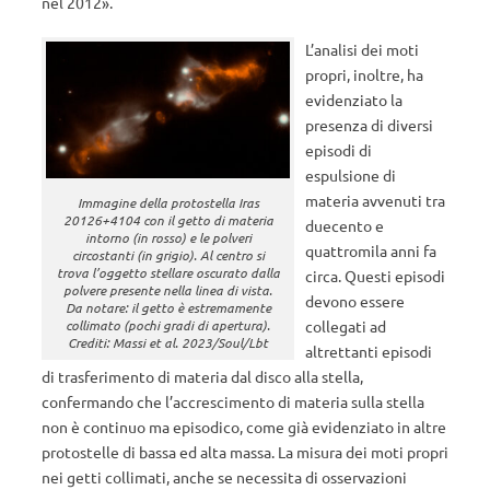
nel 2012».
L’analisi dei moti
propri, inoltre, ha
evidenziato la
presenza di diversi
episodi di
espulsione di
materia avvenuti tra
Immagine della protostella Iras
20126+4104 con il getto di materia
duecento e
intorno (in rosso) e le polveri
quattromila anni fa
circostanti (in grigio). Al centro si
trova l’oggetto stellare oscurato dalla
circa. Questi episodi
polvere presente nella linea di vista.
devono essere
Da notare: il getto è estremamente
collimato (pochi gradi di apertura).
collegati ad
Crediti: Massi et al. 2023/Soul/Lbt
altrettanti episodi
di trasferimento di materia dal disco alla stella,
confermando che l’accrescimento di materia sulla stella
non è continuo ma episodico, come già evidenziato in altre
protostelle di bassa ed alta massa. La misura dei moti propri
nei getti collimati, anche se necessita di osservazioni