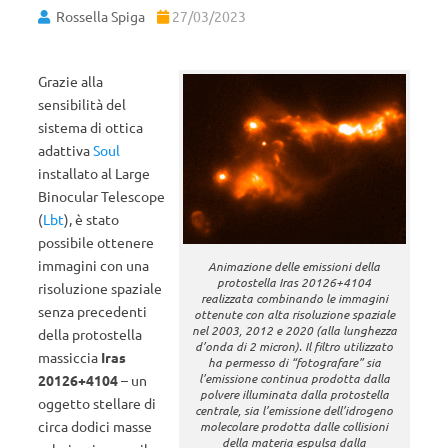
Rossella Spiga
27/03/2023
Grazie alla
sensibilità del
sistema di ottica
adattiva
Soul
installato al Large
Binocular Telescope
(
Lbt
), è stato
possibile ottenere
immagini con una
Animazione delle emissioni della
protostella Iras 20126+4104
risoluzione spaziale
realizzata combinando le immagini
senza precedenti
ottenute con alta risoluzione spaziale
nel 2003, 2012 e 2020 (alla lunghezza
della protostella
d’onda di 2 micron). Il filtro utilizzato
massiccia
Iras
ha permesso di “fotografare” sia
l’emissione continua prodotta dalla
20126+4104
– un
polvere illuminata dalla protostella
oggetto stellare di
centrale, sia l’emissione dell’idrogeno
circa dodici masse
molecolare prodotta dalle collisioni
della materia espulsa dalla