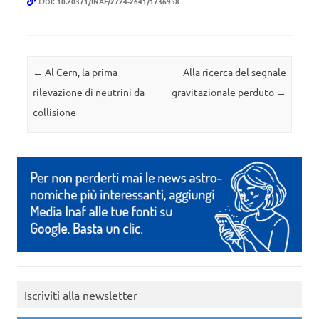
Doi:
10.20371/INAF/2724-2641/1736958
Navigazione articolo
←
Al Cern, la prima
Alla ricerca del segnale
rilevazione di neutrini da
gravitazionale perduto
→
collisione
Iscriviti alla newsletter