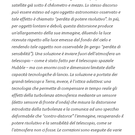
satellite già sotto il chilometro e mezzo. Lo stesso discorso
può essere esteso ad ogni oggetto astronomico osservato e
tale effetto è chiamato “perdita di potere risolutivo”. In più,
per oggetti lontani e deboli, questa distorsione produce
un’allargamento della sua immagine, diluendo la luce
ricevuta rispetto alla luce emessa dal fondo del cielo e
rendendo tale oggetto non osservabile (in gergo “perdita di
sensibilità”). Una soluzione è inviare fuori dell’atmosfera un
telescopio – come è stato fatto per il telescopio spaziale
Hubble – ma con enormi costi e dimensioni limitate dalle
capacità tecnologiche di lancio. La soluzione a portata dei
grandi telescopi a Terra, invece, è l’ottica adattiva: una
tecnologia che permette di compensare in tempo reale gli
effetti della turbolenza atmosferica mediante un sensore
(detto sensore di fronte d’onda) che misura la distorsione
introdotta dalla turbolenza e la comunica ad uno specchio
deformabile che “contro-distorce” l’immagine, recuperando il
potere risolutivo e la sensibilità del telescopio, come se
l’atmosfera non ci fosse. Le correzioni sono eseguite da varie