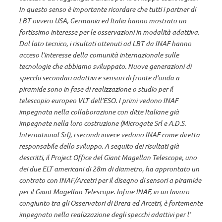
In questo senso è importante ricordare che tutti i partner di
LBT ovvero USA, Germania ed Italia hanno mostrato un
fortissimo interesse per le osservazioni in modalità adattiva.
Dal lato tecnico, i risultati ottenuti ad LBT da INAF hanno
acceso l’interesse della comunità internazionale sulle
tecnologie che abbiamo sviluppato. Nuove generazioni di
specchi secondari adattivi e sensori di fronte d’onda a
piramide sono in fase di realizzazione o studio per il
telescopio europeo VLT dell’ESO. I primi vedono INAF
impegnata nella collaborazione con ditte Italiane già
impegnate nella loro costruzione (Microgate Srl e A.D.S.
International Srl), i secondi invece vedono INAF come diretta
responsabile dello sviluppo. A seguito dei risultati già
descritti, il Project Office del Giant Magellan Telescope, uno
dei due ELT americani di 28m di diametro, ha approntato un
contrato con INAF/Arcetri per il disegno di sensori a piramide
per il Giant Magellan Telescope. Infine INAF, in un lavoro
congiunto tra gli Osservatori di Brera ed Arcetri, è fortemente
impegnato nella realizzazione degli specchi adattivi per l’