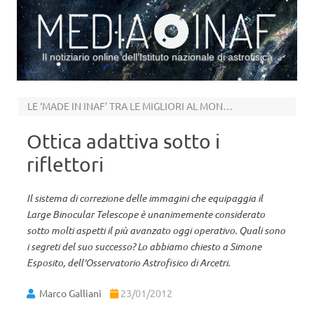
Il notiziario online dell’Istituto nazionale di astrofisica
Vai al contenuto
LE ‘MADE IN INAF’ TRA LE MIGLIORI AL MONDO
Ottica adattiva sotto i
riflettori
Il sistema di correzione delle immagini che equipaggia il
Large Binocular Telescope è unanimemente considerato
sotto molti aspetti il più avanzato oggi operativo. Quali sono
i segreti del suo successo? Lo abbiamo chiesto a Simone
Esposito, dell'Osservatorio Astrofisico di Arcetri.
Marco Galliani
23/01/2012