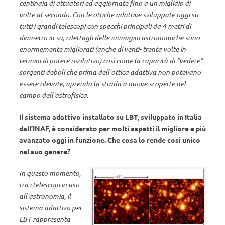
centinaia di attuatori ed aggiornate fino a un migliaio di
volte al secondo. Con le ottiche adattive sviluppate oggi su
tutti i grandi telescopi con specchi principali da 4 metri di
diametro in su, i dettagli delle immagini astronomiche sono
enormemente migliorati (anche di venti- trenta volte in
termini di potere risolutivo) così come la capacità di “vedere”
sorgenti deboli che prima dell’ottica adattiva non potevano
essere rilevate, aprendo la strada a nuove scoperte nel
campo dell’astrofisica.
Il sistema adattivo installato su LBT, sviluppato in Italia
dall’INAF, è considerato per molti aspetti il migliore e più
avanzato oggi in funzione. Che cosa lo rende così unico
nel suo genere?
In questo momento,
tra i telescopi in uso
all’astronomia, il
sistema adattivo per
LBT rappresenta