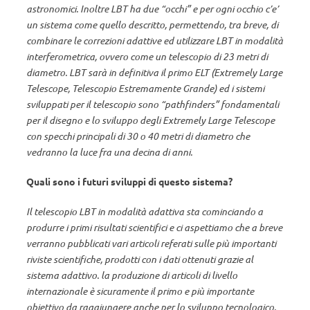
astronomici. Inoltre LBT ha due “occhi” e per ogni occhio c’e’
un sistema come quello descritto, permettendo, tra breve, di
combinare le correzioni adattive ed utilizzare LBT in modalità
interferometrica, ovvero come un telescopio di 23 metri di
diametro. LBT sarà in definitiva il primo ELT (Extremely Large
Telescope, Telescopio Estremamente Grande) ed i sistemi
sviluppati per il telescopio sono “pathfinders” fondamentali
per il disegno e lo sviluppo degli Extremely Large Telescope
con specchi principali di 30 o 40 metri di diametro che
vedranno la luce fra una decina di anni.
Quali sono i futuri sviluppi di questo sistema?
Il telescopio LBT in modalità adattiva sta cominciando a
produrre i primi risultati scientifici e ci aspettiamo che a breve
verranno pubblicati vari articoli referati sulle più importanti
riviste scientifiche, prodotti con i dati ottenuti grazie al
sistema adattivo. la produzione di articoli di livello
internazionale è sicuramente il primo e più importante
obiettivo da raggiungere anche per lo sviluppo tecnologico.