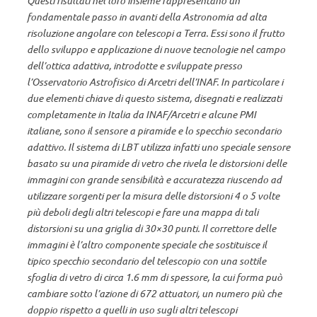
Questi risultati nel loro insieme rappresentano un
fondamentale passo in avanti della Astronomia ad alta
risoluzione angolare con telescopi a Terra. Essi sono il frutto
dello sviluppo e applicazione di nuove tecnologie nel campo
dell’ottica adattiva, introdotte e sviluppate presso
l’Osservatorio Astrofisico di Arcetri dell’INAF. In particolare i
due elementi chiave di questo sistema, disegnati e realizzati
completamente in Italia da INAF/Arcetri e alcune PMI
italiane, sono il sensore a piramide e lo specchio secondario
adattivo. Il sistema di LBT utilizza infatti uno speciale sensore
basato su una piramide di vetro che rivela le distorsioni delle
immagini con grande sensibilità e accuratezza riuscendo ad
utilizzare sorgenti per la misura delle distorsioni 4 o 5 volte
più deboli degli altri telescopi e fare una mappa di tali
distorsioni su una griglia di 30×30 punti. Il correttore delle
immagini è l’altro componente speciale che sostituisce il
tipico specchio secondario del telescopio con una sottile
sfoglia di vetro di circa 1.6 mm di spessore, la cui forma può
cambiare sotto l’azione di 672 attuatori, un numero più che
doppio rispetto a quelli in uso sugli altri telescopi