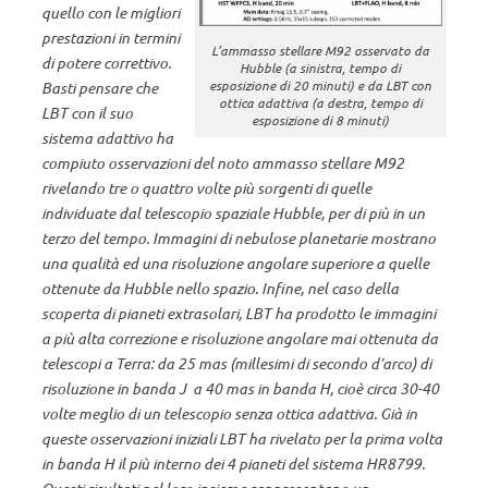
quello con le migliori
prestazioni in termini
L'ammasso stellare M92 osservato da
di potere correttivo.
Hubble (a sinistra, tempo di
esposizione di 20 minuti) e da LBT con
Basti pensare che
ottica adattiva (a destra, tempo di
LBT con il suo
esposizione di 8 minuti)
sistema adattivo ha
compiuto osservazioni del noto ammasso stellare M92
rivelando tre o quattro volte più sorgenti di quelle
individuate dal telescopio spaziale Hubble, per di più in un
terzo del tempo. Immagini di nebulose planetarie mostrano
una qualità ed una risoluzione angolare superiore a quelle
ottenute da Hubble nello spazio. Infine, nel caso della
scoperta di pianeti extrasolari, LBT ha prodotto le immagini
a più alta correzione e risoluzione angolare mai ottenuta da
telescopi a Terra: da 25 mas (millesimi di secondo d’arco) di
risoluzione in banda J a 40 mas in banda H, cioè circa 30-40
volte meglio di un telescopio senza ottica adattiva. Già in
queste osservazioni iniziali LBT ha rivelato per la prima volta
in banda H il più interno dei 4 pianeti del sistema HR8799.