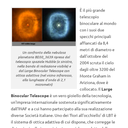
È il più grande
telescopio
binoculare al mondo
con i suoi due
specchi principali
affiancati da 8,4
metri di diametro e
Un confronto della nebulosa
dall’ottobre del
planetaria BD30_3639 ripresa dal
telescopio spaziale Hubble (a sinistra,
2004 scruta il cielo
nella banda di radiazione visibile) e
dagli oltre 3200 del
dal Large Binocular Telescope con
ottica adattiva (nel vicino infrarosso,
Monte Graham in
alla lunghezza d'onda di 2,1
Ariziona, dove è
micrometri)
collocato. Il
Large
Binocular Telescope
è un vero gioiello della tecnologia,
un’impresa internazionale sostenuta significativamente
dall’INAF e a cui hanno partecipato alla sua realizzazione
diverse Società italiane. Uno dei ‘fiori all’occhiello’ di LBT è
il sistema di ottica adattiva di cui dispone, che corregge le