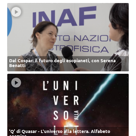
Dal Cospar: il futuro degli esopianeti, con Serena
Benatti
‘Q’ di Quasar - L'universo alla lettera. Alfabeto
cosmico