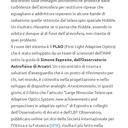
distorsioni sulle immagini astronomiche prodotte dalle
turbolenze dell’atmosfera per restituire riprese che
eguagliano e addirittura superano in alcune bande di
radiazione quelle ottenute dal telescopio spaziale Hubble.
Un risultato rilevante se si pensa che Hubble, essendo in
orbita e dunque al di fuori dell’atmosfera, non risente di
quei problemi.
Il cuore del sistema è il
FLAO
(First Light Adaptive Optics)
che è stato sviluppato da un team di scienziati dell’INAF
sotto la guida di
Simone Esposito, dell’Osservatorio
Astrofisico di Arcetri
. Un concentrato di ricerca e
soluzioni d’avanguardia che è un punto di riferimento per
chi, nel mondo, è coinvolto nella progettazione e nello
sviluppo di dispositivi analoghi. A testimoniarlo, in questi
giorni, è il fatto che l’articolo “Large Binocular Telescope
Adaptive Optics System: new achievements and
perspectives in adaptive optics” di Esposito e colleghi
dell’Osservatorio di Arcetri e dell’LBT Observatory,
pubblicato online sul sito della Società Internazionale per
l’Ottica e la Fotonica (
SPIE
), risulta il più letto nella