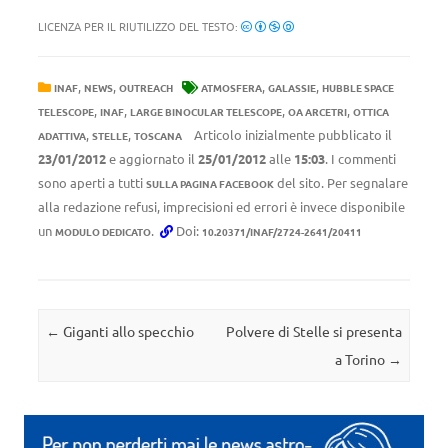
LICENZA PER IL RIUTILIZZO DEL TESTO:
,
,
,
,
INAF
NEWS
OUTREACH
ATMOSFERA
GALASSIE
HUBBLE SPACE
,
,
,
,
TELESCOPE
INAF
LARGE BINOCULAR TELESCOPE
OA ARCETRI
OTTICA
,
,
Articolo inizialmente pubblicato il
ADATTIVA
STELLE
TOSCANA
23/01/2012
e aggiornato il
25/01/2012
alle
15:03
. I commenti
sono aperti a tutti
del sito. Per segnalare
SULLA PAGINA FACEBOOK
alla redazione refusi, imprecisioni ed errori è invece disponibile
un
.
Doi:
MODULO DEDICATO
10.20371/INAF/2724-2641/20411
Navigazione articolo
←
Giganti allo specchio
Polvere di Stelle si presenta
a Torino
→