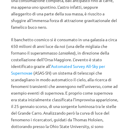
una consumazione completa, dall’antipasto fino al caffè,
ma appena uno spuntino. L’astro infatti, seppure
alleggerito di una parte della sua massa, è riuscito a
sfuggire all’immensa forza di attrazione gravitazionale del
famelico buco nero.
Il banchetto cosmico si è consumato in una galassia a circa
650 milioni di anni luce da noi (una delle migliaia che
formano il superammasso
Laniakea
), in direzione della
costellazione dell’Orsa Maggiore. L’evento è stato
identificato grazie all’
Automated Survey All-Sky per
Supernovae
(ASAS-SN) un sistema di telescopi che
scandagliano in modo automatico il cielo, alla ricerca di
fenomeni transienti che avvengono nell’universo, come ad
esempio eventi di supernova. E proprio come supernova
era stata inizialmente classificata l’improvvisa apparizione,
il 25 gennaio scorso, di una sorgente luminosa tra le stelle
del Grande Carro. Analizzando però la curva di luce del
fenomeno i ricercatori, guidati da Thomas Holoien,
dottorando presso la Ohio State University, si sono