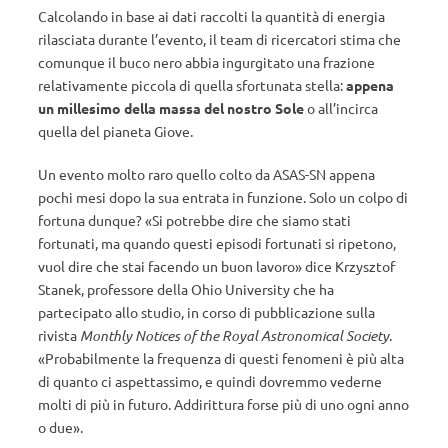
Calcolando in base ai dati raccolti la quantità di energia
rilasciata durante l’evento, il team di ricercatori stima che
comunque il buco nero abbia ingurgitato una frazione
relativamente piccola di quella sfortunata stella:
appena
un millesimo della massa del nostro Sole
o all’incirca
quella del pianeta Giove.
Un evento molto raro quello colto da ASAS-SN appena
pochi mesi dopo la sua entrata in funzione. Solo un colpo di
fortuna dunque? «Si potrebbe dire che siamo stati
fortunati, ma quando questi episodi fortunati si ripetono,
vuol dire che stai facendo un buon lavoro» dice Krzysztof
Stanek, professore della Ohio University che ha
partecipato allo studio, in corso di pubblicazione sulla
rivista
Monthly Notices of the Royal Astronomical Society
.
«Probabilmente la frequenza di questi fenomeni è più alta
di quanto ci aspettassimo, e quindi dovremmo vederne
molti di più in futuro. Addirittura forse più di uno ogni anno
o due».