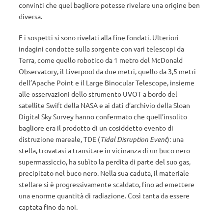
convinti che quel bagliore potesse rivelare una origine ben
diversa.
E i sospetti si sono rivelati alla fine fondati. Ulteriori
indagini condotte sulla sorgente con vari telescopi da
Terra, come quello robotico da 1 metro del McDonald
Observatory, il Liverpool da due metri, quello da 3,5 metri
dell’Apache Point e il Large Binocular Telescope, insieme
alle osservazioni dello strumento UVOT a bordo del
satellite Swift della NASA e ai dati d’archivio della Sloan
Digital Sky Survey hanno confermato che quell’insolito
bagliore era il prodotto di un cosiddetto evento di
distruzione mareale, TDE (
Tidal Disruption Event
): una
stella, trovatasi a transitare in vicinanza di un buco nero
supermassiccio, ha subìto la perdita di parte del suo gas,
precipitato nel buco nero. Nella sua caduta, il materiale
stellare si è progressivamente scaldato, fino ad emettere
una enorme quantità di radiazione. Così tanta da essere
captata fino da noi.