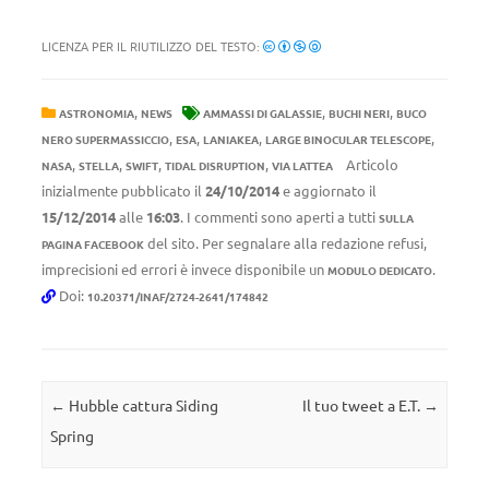
LICENZA PER IL RIUTILIZZO DEL TESTO:
,
,
,
ASTRONOMIA
NEWS
AMMASSI DI GALASSIE
BUCHI NERI
BUCO
,
,
,
,
NERO SUPERMASSICCIO
ESA
LANIAKEA
LARGE BINOCULAR TELESCOPE
,
,
,
,
Articolo
NASA
STELLA
SWIFT
TIDAL DISRUPTION
VIA LATTEA
inizialmente pubblicato il
24/10/2014
e aggiornato il
15/12/2014
alle
16:03
. I commenti sono aperti a tutti
SULLA
del sito. Per segnalare alla redazione refusi,
PAGINA FACEBOOK
imprecisioni ed errori è invece disponibile un
.
MODULO DEDICATO
Doi:
10.20371/INAF/2724-2641/174842
Navigazione articolo
←
Hubble cattura Siding
Il tuo tweet a E.T.
→
Spring