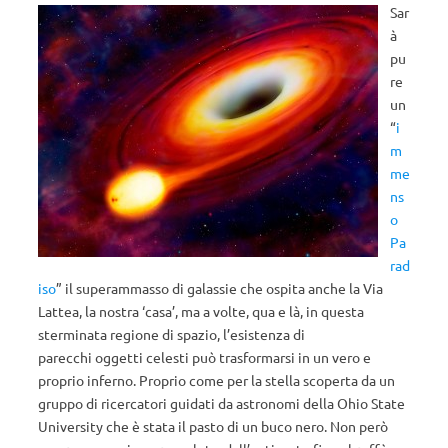
Sar
à
pu
re
un
“
i
m
me
ns
o
Pa
rad
iso
” il superammasso di galassie che ospita anche la Via
Lattea, la nostra ‘casa’, ma a volte, qua e là, in questa
sterminata regione di spazio, l’esistenza di
parecchi oggetti celesti può trasformarsi in un vero e
proprio inferno. Proprio come per la stella scoperta da un
gruppo di ricercatori guidati da astronomi della Ohio State
University che è stata il pasto di un buco nero. Non però