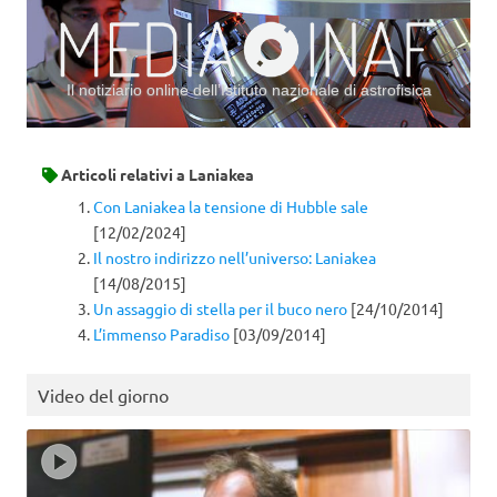
Il notiziario online dell’Istituto nazionale di astrofisica
Vai al contenuto
Articoli relativi a
Laniakea
Con Laniakea la tensione di Hubble sale
[12/02/2024]
Il nostro indirizzo nell’universo: Laniakea
[14/08/2015]
Un assaggio di stella per il buco nero
[24/10/2014]
L’immenso Paradiso
[03/09/2014]
Video del giorno