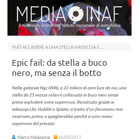
Il notiziario online dell’Istituto nazionale di astrofisica
Vai al contenuto
PUÒ ACCADERE A UNA STELLA MASSICCIA SU TRE
Epic fail: da stella a buco
nero, ma senza il botto
Nella galassia Ngc 6946, a 22 milioni di anni luce da noi, una
stella da 25 masse solari è collassata in buco nero senza
prima esplodere come supernova. Ricostruito grazie ai
telescopi Lbt, Hubble e Spitzer, si tratta d’un fenomeno mai
osservato prima, e spiegherebbe perché ci sono meno
supernove del previsto
Marco Malaspina
26/05/2017