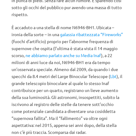
in punta di piedi. Senza fare alcun rumore. E sparendo così
sotto gli occhi del pubblico pur avendo una massa di tutto
rispetto.
È accaduto a una stella di nome N6946-BH1. Ubicata –
ironia della sorte – in una
galassia ribattezzata “Fireworks”
(fuochi d’artificio) proprio per l’abnorme frequenza di
supernove che ospita (l’ultima è stata vista il 14 maggio
scorso,
ne abbiamo parlato anche su Media Inaf
), a 22
milioni di anni luce da noi, N6946-BH1 era da tempo
un’osservata speciale. Almeno dal 2009, da quando i due
specchi da 8.4 metri del Large Binocular Telescope (
Lbt
), il
grande telescopio binoculare al quale lo stesso Inaf
contribuisce per un quarto, registrano un lieve aumento
della sua luminosità. Gli astronomi, insospettiti, subito la
iscrivono al registro delle stelle da tenere sott’occhio
come potenziale candidata a diventare una cosiddetta
“supernova fallita”. Ma il “fallimento” va oltre ogni
aspettativa: nel 2015, appena sei anni dopo, della stella
non c’è più traccia. Scomparsa dai radar.