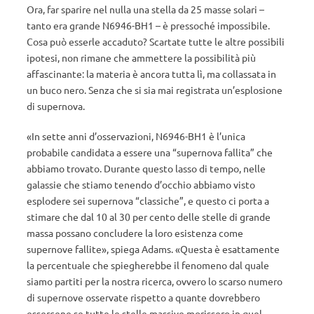
Ora, far sparire nel nulla una stella da 25 masse solari –
tanto era grande N6946-BH1 – è pressoché impossibile.
Cosa può esserle accaduto? Scartate tutte le altre possibili
ipotesi, non rimane che ammettere la possibilità più
affascinante: la materia è ancora tutta lì, ma collassata in
un buco nero. Senza che si sia mai registrata un’esplosione
di supernova.
«In sette anni d’osservazioni, N6946-BH1 è l’unica
probabile candidata a essere una “supernova fallita” che
abbiamo trovato. Durante questo lasso di tempo, nelle
galassie che stiamo tenendo d’occhio abbiamo visto
esplodere sei supernova “classiche”, e questo ci porta a
stimare che dal 10 al 30 per cento delle stelle di grande
massa possano concludere la loro esistenza come
supernove fallite», spiega Adams. «Questa è esattamente
la percentuale che spiegherebbe il fenomeno dal quale
siamo partiti per la nostra ricerca, ovvero lo scarso numero
di supernove osservate rispetto a quante dovrebbero
essercene se tutte le stelle massive morissero in quel