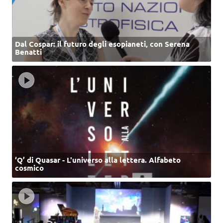
Dal Cospar: il futuro degli esopianeti, con Serena
Benatti
‘Q’ di Quasar - L'universo alla lettera. Alfabeto
cosmico