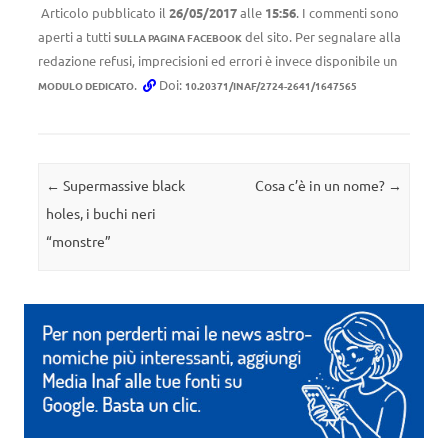
Articolo pubblicato il
26/05/2017
alle
15:56
. I commenti sono
aperti a tutti
del sito. Per segnalare alla
SULLA PAGINA FACEBOOK
redazione refusi, imprecisioni ed errori è invece disponibile un
.
Doi:
MODULO DEDICATO
10.20371/INAF/2724-2641/1647565
Navigazione articolo
←
Supermassive black
Cosa c’è in un nome?
→
holes, i buchi neri
“monstre”