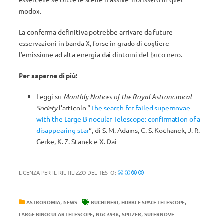
modo».
La conferma definitiva potrebbe arrivare da future
osservazioni in banda X, forse in grado di cogliere
l’emissione ad alta energia dai dintorni del buco nero.
Per saperne di più:
Leggi su
Monthly Notices of the Royal Astronomical
Society
l’articolo “
The search for failed supernovae
with the Large Binocular Telescope: confirmation of a
disappearing star
“, di S. M. Adams, C. S. Kochanek, J. R.
Gerke, K. Z. Stanek e X. Dai
LICENZA PER IL RIUTILIZZO DEL TESTO:
,
,
,
ASTRONOMIA
NEWS
BUCHI NERI
HUBBLE SPACE TELESCOPE
,
,
,
LARGE BINOCULAR TELESCOPE
NGC 6946
SPITZER
SUPERNOVE