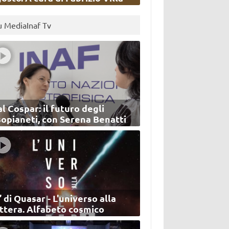
u MediaInaf Tv
l Cospar: il futuro degli
sopianeti, con Serena Benatti
’ di Quasar - L'universo alla
ettera. Alfabeto cosmico