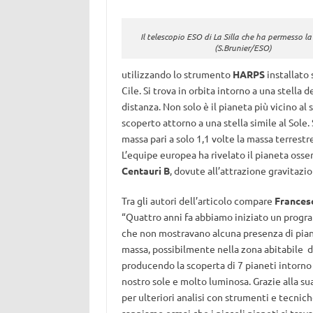
Il telescopio ESO di La Silla che ha permesso l
(S.Brunier/ESO)
utilizzando lo strumento
HARPS
installato 
Cile. Si trova in orbita intorno a una stella d
distanza. Non solo è il pianeta più vicino al
scoperto attorno a una stella simile al Sole.
massa pari a solo 1,1 volte la massa terrestr
L’equipe europea ha rivelato il pianeta osse
Centauri B
, dovute all’attrazione gravitazio
Tra gli autori dell’articolo compare
Frances
“Quattro anni fa abbiamo iniziato un progra
che non mostravano alcuna presenza di pianet
massa, possibilmente nella zona abitabile de
producendo la scoperta di 7 pianeti intorno a
nostro sole e molto luminosa. Grazie alla su
per ulteriori analisi con strumenti e tecni