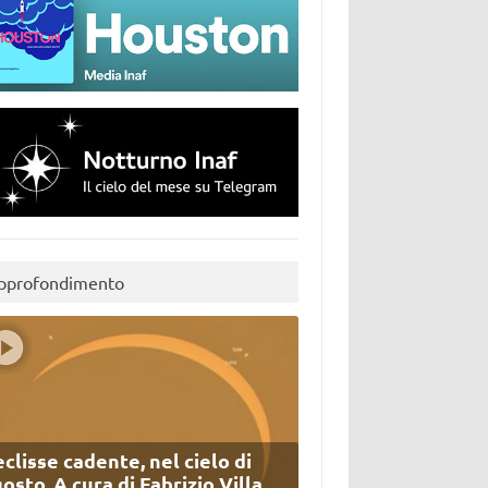
pprofondimento
eclisse cadente, nel cielo di
osto. A cura di Fabrizio Villa