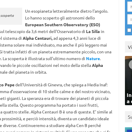
Un esopianeta letteralmente dietro l’angolo.
a scoperta
Lo hanno scoperto gli astronomi dello
European Southern Observatory (ESO)
sul telescopio da 3,6 metri dell’Osservatorio di
La Silla
in
el sistema di
Alpha Centauri,
ad appena 4,3 anni luce di
 sistema solare mai individuato, ma anche il più leggero mai
V
 Si tratta infatti di un pianeta estremamente piccolo, con una
e. La scoperta è illustrata sull’ultimo numero di
Nature
.
rvando le piccole oscillazioni nel moto della stella
Alpha
nale del pianeta in orbita.
co Pepe
dell’Università di Ginevra, che spiega a Media Inaf:
mma d’osservazione di 10 stelle calme e del nostro vicinato,
In
i giganti. La speranza era di trovare dei pianeti di piccola
a 
lla stella. Questo programma ha portato i suoi frutti,
 quattro stelle. Alpha Centauri B è una di queste. E’ simile al
S
a prossimità, e perciò intensità, diventa un candidato ideale
che diverse. Continueremo a studiare alpha Cen B perché