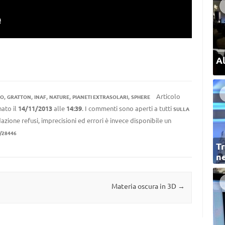
Al
,
,
,
,
,
Articolo
SO
GRATTON
INAF
NATURE
PIANETI EXTRASOLARI
SPHERE
ato il
14/11/2013
alle
14:39
. I commenti sono aperti a tutti
SULLA
azione refusi, imprecisioni ed errori è invece disponibile un
/28446
Tr
ne
Materia oscura in 3D
→