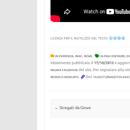
LICENZA PER IL RIUTILIZZO DEL TESTO:
,
,
,
IN EVIDENZA
INAF
NEWS
ALPHA CENTAURI
E
inizialmente pubblicato il
17/10/2012
e aggiorn
del sito. Per segnalare alla red
PAGINA FACEBOOK
.
Doi:
MODULO DEDICATO
10.20371/INAF/2724-2641
Navigazione articolo
←
Stregati da Giove