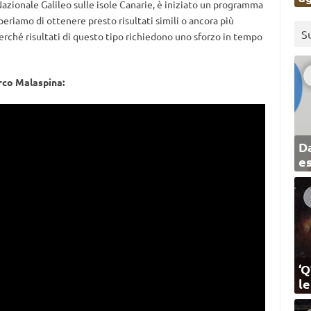
Nazionale Galileo sulle isole Canarie, è iniziato un programma
Speriamo di ottenere presto risultati simili o ancora più
S
perché risultati di questo tipo richiedono uno sforzo in tempo
rco Malaspina:
Da
e
‘Q
l