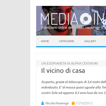
Il notiziario online dell’Istituto nazionale di 
Vai al contenuto
HOME
CATEGORIE
GALLERY
UN ESOPIANETA IN ALPHA CENTAURI
Il vicino di casa
Scoperto, grazie al telescopio di 3,6 metri dell
individuato. E' di massa quasi uguale alla Ter
nostro Sole ad appena 4,3 anni luce da noi. Ora
Nicola Nosengo
17/10/2012