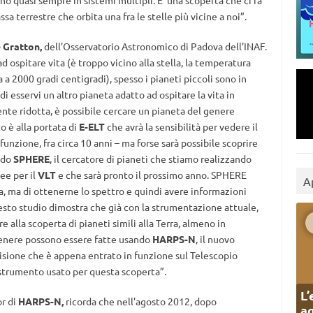
no quasi sempre in sistemi multipli. E’ una scoperta che ci fa
sa terrestre che orbita una fra le stelle più vicine a noi”.
 Gratton,
dell’Osservatorio Astronomico di Padova dell’INAF.
 ospitare vita (è troppo vicino alla stella, la temperatura
a 2000 gradi centigradi), spesso i pianeti piccoli sono in
i esservi un altro pianeta adatto ad ospitare la vita in
te ridotta, è possibile cercare un pianeta del genere
 è alla portata di
E-ELT
che avrà la sensibilità per vedere il
nzione, fra circa 10 anni – ma forse sarà possibile scoprire
ando
SPHERE
, il cercatore di pianeti che stiamo realizzando
ee per il
VLT
e che sarà pronto il prossimo anno. SPHERE
A
a, ma di ottenerne lo spettro e quindi avere informazioni
sto studio dimostra che già con la strumentazione attuale,
alla scoperta di pianeti simili alla Terra, almeno in
genere possono essere fatte usando
HARPS-N
, il nuovo
cisione che è appena entrato in funzione sul Telescopio
 strumento usato per questa scoperta”.
L’
or di
HARPS-N,
ricorda che nell’agosto 2012, dopo
ag