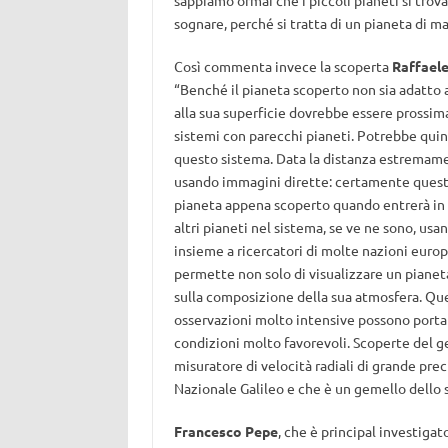
sappiamo ormai che i piccoli pianeti si trova
sognare, perché si tratta di un pianeta di mas
Così commenta invece la scoperta
Raffaele
“Benché il pianeta scoperto non sia adatto ad
alla sua superficie dovrebbe essere prossima 
sistemi con parecchi pianeti. Potrebbe quind
questo sistema. Data la distanza estremamen
usando immagini dirette: certamente questo
pianeta appena scoperto quando entrerà in fu
altri pianeti nel sistema, se ve ne sono, us
insieme a ricercatori di molte nazioni europ
permette non solo di visualizzare un pianet
sulla composizione della sua atmosfera. Que
osservazioni molto intensive possono portare 
condizioni molto favorevoli. Scoperte del 
misuratore di velocità radiali di grande pre
Nazionale Galileo e che è un gemello dello
Francesco Pepe
, che è principal investigat