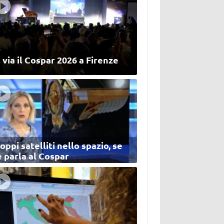
 via il Cospar 2026 a Firenze
oppi satelliti nello spazio, se
 parla al Cospar