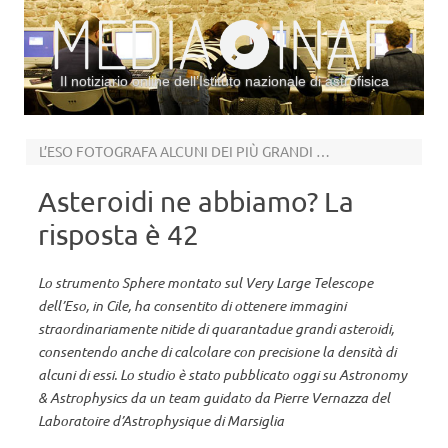
Il notiziario online dell’Istituto nazionale di astrofisica
Vai al contenuto
L’ESO FOTOGRAFA ALCUNI DEI PIÙ GRANDI ASTEROIDI DEL SISTEMA SOLARE
Asteroidi ne abbiamo? La
risposta è 42
Lo strumento Sphere montato sul Very Large Telescope
dell’Eso, in Cile, ha consentito di ottenere immagini
straordinariamente nitide di quarantadue grandi asteroidi,
consentendo anche di calcolare con precisione la densità di
alcuni di essi. Lo studio è stato pubblicato oggi su Astronomy
& Astrophysics da un team guidato da Pierre Vernazza del
Laboratoire d’Astrophysique di Marsiglia