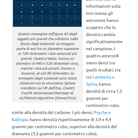
informazioni sulla
loro massa, gli
astronomi hanno
scoperto che la
Questa immagine raffigura 42 degli
densità cambia
oggetti più grandi che orbitano nella
significativamente
fascia degli asteroidi. La maggior
nel campione. I
parte di essi ha un diametro superiore
ai 100 chilometri: i due asteroidi più
quattro asteroidi
grandi, Cerere e Vesta, hanno un
meno densi tra
diametro di 940 e 520 chilometri circa,
mentre i due più piccoli, Urania e
quelli studiati, tra
Ausonia, di soli 90 chilometri. Le
cui
Lamberta e
immagini degli asteroidi sono state
ottenute con lo strumento Sphere
Sylvia
, hanno
installato sul Vlt dell’Eso. Crediti:
densità di circa 1,3
Eso/M. Kornmesser/Vernazza et
al./Mistral Algorithm (Onera/Cnrs)
grammi per
centimetro cubo,
simile alla densità del carbone. I più densi,
Psyche e
Kalliope
, hanno densità rispettivamente di 3,9 e 4,4
grammi per centimetro cubo, superiori alla densità del
diamante (3,5 grammi per centimetro cubo).