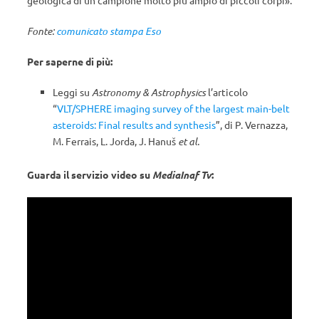
geologica di un campione molto più ampio di piccoli corpi».
Fonte:
comunicato stampa Eso
Per saperne di più:
Leggi su
Astronomy & Astrophysics
l’articolo
“
VLT/SPHERE imaging survey of the largest main-belt
asteroids: Final results and synthesis
”, di P. Vernazza,
M. Ferrais, L. Jorda, J. Hanuš
et al.
Guarda il servizio video su
MediaInaf Tv
: