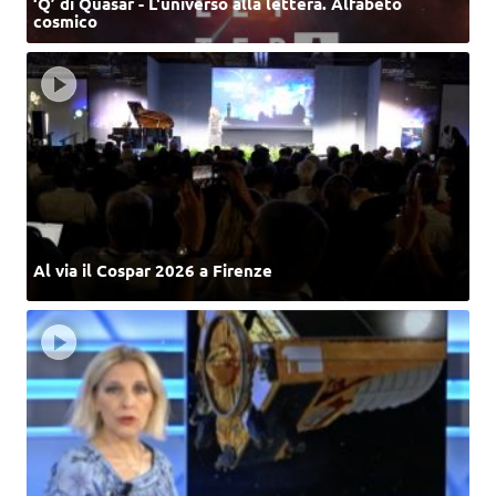
‘Q’ di Quasar - L'universo alla lettera. Alfabeto
cosmico
Al via il Cospar 2026 a Firenze