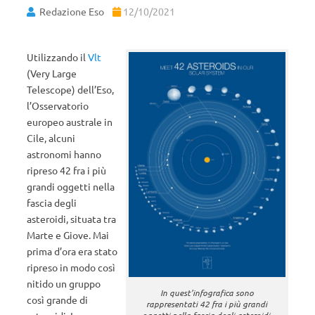
Redazione Eso
12/10/2021
Utilizzando il
Vlt
(Very Large
Telescope) dell’Eso,
l’Osservatorio
europeo australe in
Cile, alcuni
astronomi hanno
ripreso 42 fra i più
grandi oggetti nella
fascia degli
asteroidi, situata tra
Marte e Giove. Mai
prima d’ora era stato
ripreso in modo così
nitido un gruppo
In quest’infografica sono
così grande di
rappresentati 42 fra i più grandi