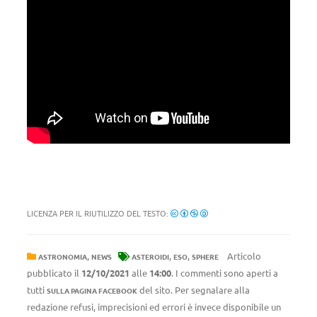
LICENZA PER IL RIUTILIZZO DEL TESTO:
,
,
,
Articolo
ASTRONOMIA
NEWS
ASTEROIDI
ESO
SPHERE
pubblicato il
12/10/2021
alle
14:00
. I commenti sono aperti a
tutti
del sito. Per segnalare alla
SULLA PAGINA FACEBOOK
redazione refusi, imprecisioni ed errori è invece disponibile un