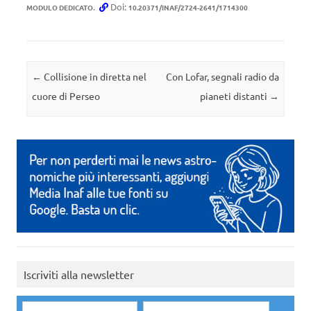
.
Doi:
MODULO DEDICATO
10.20371/INAF/2724-2641/1714300
Navigazione articolo
←
Collisione in diretta nel
Con Lofar, segnali radio da
cuore di Perseo
pianeti distanti
→
Iscriviti alla newsletter