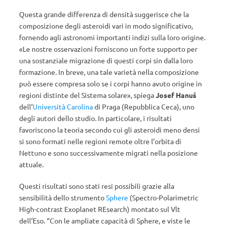
Questa grande differenza di densità suggerisce che la
composizione degli asteroidi vari in modo significativo,
fornendo agli astronomi importanti indizi sulla loro origine.
«Le nostre osservazioni forniscono un forte supporto per
una sostanziale migrazione di questi corpi sin dalla loro
formazione. In breve, una tale varietà nella composizione
può essere compresa solo se i corpi hanno avuto origine in
regioni distinte del Sistema solare», spiega
Josef Hanuš
dell’
Università Carolina
di Praga (Repubblica Ceca), uno
degli autori dello studio. In particolare, i risultati
favoriscono la teoria secondo cui gli asteroidi meno densi
si sono formati nelle regioni remote oltre l’orbita di
Nettuno e sono successivamente migrati nella posizione
attuale.
Questi risultati sono stati resi possibili grazie alla
sensibilità dello strumento
Sphere
(Spectro-Polarimetric
High-contrast Exoplanet REsearch) montato sul Vlt
dell’Eso. “Con le ampliate capacità di Sphere, e viste le