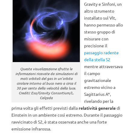
Gravity e Sinfoni, un
altro strumento
installato sul Vlt,
hanno permesso allo
stesso gruppo di
misurare con
precisione il
passaggio radente
della stella S2
mentre attraversava
Questa visualizzazione sfrutta le
il campo
informazioni ricavate da simulazioni di
moti orbitali del gas in un’orbita
gravitazionale
cirolare intorno al buco nero a circa il
estremo vicino a
30 per cento della velocità della luce.
Crediti: Eso/Gravity Consortium/L.
Sagittarius A*,
Calçada
rivelando per la
prima volta gli effetti previsti dalla
relatività generale
di
Einstein in un ambiente così estremo. Durante il passaggio
ravvicinato di S2, è stata osservata anche una forte
emissione infrarossa.