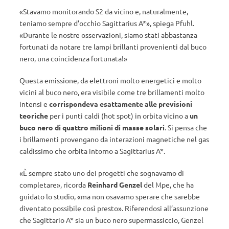
«Stavamo monitorando S2 da vicino e, naturalmente,
teniamo sempre d’occhio Sagittarius A*», spiega Pfuhl.
«Durante le nostre osservazioni, siamo stati abbastanza
fortunati da notare tre lampi brillanti provenienti dal buco
nero, una coincidenza fortunata!»
Questa emissione, da elettroni molto energetici e molto
vicini al buco nero, era visibile come tre brillamenti molto
intensi e
corrispondeva esattamente alle previsioni
teoriche
per i punti caldi (hot spot) in orbita vicino a
un
buco nero di quattro milioni di masse solari
. Si pensa che
i brillamenti provengano da interazioni magnetiche nel gas
caldissimo che orbita intorno a Sagittarius A*.
«È sempre stato uno dei progetti che sognavamo di
completare», ricorda
Reinhard Genzel
del Mpe, che ha
guidato lo studio, «ma non osavamo sperare che sarebbe
diventato possibile così presto». Riferendosi all’assunzione
che Sagittario A* sia un buco nero supermassiccio, Genzel