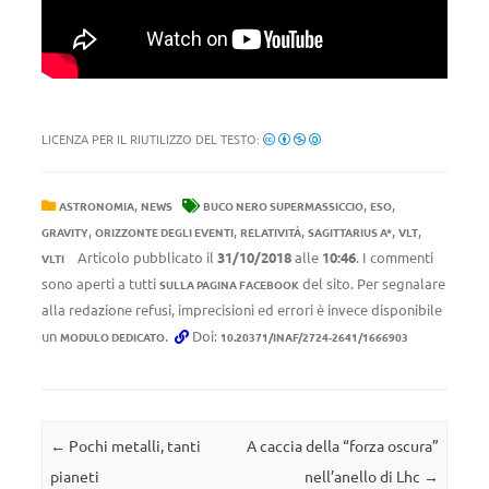
LICENZA PER IL RIUTILIZZO DEL TESTO:
,
,
,
ASTRONOMIA
NEWS
BUCO NERO SUPERMASSICCIO
ESO
,
,
,
,
,
GRAVITY
ORIZZONTE DEGLI EVENTI
RELATIVITÀ
SAGITTARIUS A*
VLT
Articolo pubblicato il
31/10/2018
alle
10:46
. I commenti
VLTI
sono aperti a tutti
del sito. Per segnalare
SULLA PAGINA FACEBOOK
alla redazione refusi, imprecisioni ed errori è invece disponibile
un
.
Doi:
MODULO DEDICATO
10.20371/INAF/2724-2641/1666903
Navigazione articolo
←
Pochi metalli, tanti
A caccia della “forza oscura”
pianeti
nell’anello di Lhc
→