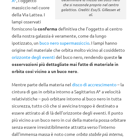
A*
, l’oggetto
che si nasconde proprio nel centro
massiccio nel cuore
galattico. Crediti: Eso/S. Gillessen et
della Via Lattea. I
al.
lampi osservati
forniscono la
conferma
definitiva che l’oggetto al centro
della nostra galassia è veramente, come da lungo
ipotizzato, un
buco nero supermassiccio
. I lampi hanno
origine nel materiale che orbita molto vicino al cosiddetto
orizzonte degli eventi
del buco nero, rendendo queste
le
osservazioni più dettagliate mai fatte di materiale in
orbita così vicino a un buco nero
.
Mentre parte della materia nel
disco di accrescimento
– la
cintura di gas in orbita intorno a Sagittarius A* a velocità
relativistiche – può orbitare intorno al buco nero in tutta
sicurezza, tutto ciò che si avvicina troppo è destinato a
essere attirato al di là dell’orizzonte degli eventi. Il punto
più vicino a un buco nero in cui della materia possa orbitare
senza essere irresistibilmente attratta verso l’interno
dall’immensa massa è noto come
orbita stabile più interna
,