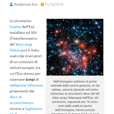
Redazione Eso
31/10/2018
Lo strumento
Gravity
dell’Eso
installato sul Vlti
(l’interferometro
del
Very Large
Telescope
) è stato
usato dai ricercatori
di un consorzio di
istituti europei, tra
cui l’Eso stesso, per
osservare
lampi
di
Nell’immagine vediamo la parte
radiazione infrarossa
centrale della nostra galassia, la Via
Lattea, come la riprende nel vicino
provenienti dal
infrarosso lo strumento Naco del Vlt
disco di
(Very Large Telescope) dell’Eso. Gli
astronomi, seguendo per 16 anni i
accrescimento
moti delle stelle al centro
intorno a
Sagittarius
dell’immagine, hanno potuto
determinare la massa del buco nero