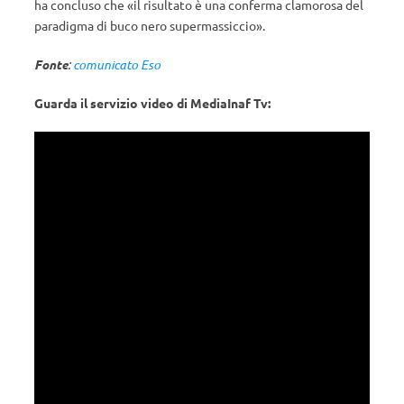
ha concluso che «il risultato è una conferma clamorosa del
paradigma di buco nero supermassiccio».
Fonte
:
comunicato Eso
Guarda il servizio video di MediaInaf Tv: