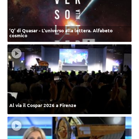
‘Q’ di Quasar - L'universo alla lettera. Alfabeto
cosmico
Al via il Cospar 2026 a Firenze