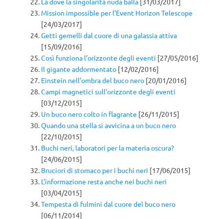
Là dove la singolarità nuda balla
[31/03/2017]
Mission impossible per l’Event Horizon Telescope
[24/03/2017]
Getti gemelli dal cuore di una galassia attiva
[15/09/2016]
Così funziona l’orizzonte degli eventi
[27/05/2016]
Il gigante addormentato
[12/02/2016]
Einstein nell’ombra del buco nero
[20/01/2016]
Campi magnetici sull’orizzonte degli eventi
[03/12/2015]
Un buco nero colto in flagrante
[26/11/2015]
Quando una stella si avvicina a un buco nero
[22/10/2015]
Buchi neri, laboratori per la materia oscura?
[24/06/2015]
Bruciori di stomaco per i buchi neri
[17/06/2015]
L’informazione resta anche nei buchi neri
[03/04/2015]
Tempesta di fulmini dal cuore del buco nero
[06/11/2014]