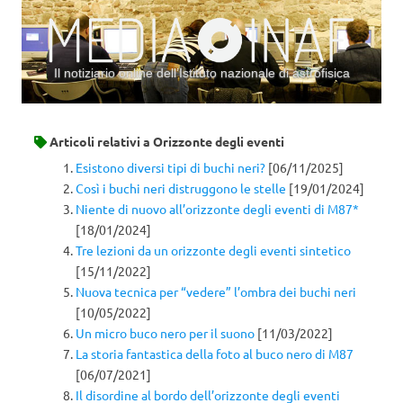
Il notiziario online dell’Istituto nazionale di astrofisica
Vai al contenuto
Articoli relativi a
Orizzonte degli eventi
Esistono diversi tipi di buchi neri?
[06/11/2025]
Così i buchi neri distruggono le stelle
[19/01/2024]
Niente di nuovo all’orizzonte degli eventi di M87*
[18/01/2024]
Tre lezioni da un orizzonte degli eventi sintetico
[15/11/2022]
Nuova tecnica per “vedere” l’ombra dei buchi neri
[10/05/2022]
Un micro buco nero per il suono
[11/03/2022]
La storia fantastica della foto al buco nero di M87
[06/07/2021]
Il disordine al bordo dell’orizzonte degli eventi