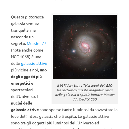
Questa pittoresca
galassia sembra
tranquilla, ma
nasconde un
segreto.
Messier 77
(nota anche come
NGC 1068) è una
delle
galassie attive
più vicine a noi,
uno
degli oggetti più
energetici
e
Il VLT(Very Large Telescope) dell’ESO
spettacolari
ha catturato questa magnifica vista
della galassia a spirale barrata Messier
dell’Universo.
I
77. Crediti: ESO
nuclei delle
galassie attive
sono spesso tanto luminosi da sovrastare la
luce dell’intera galassia che li ospita. Le galassie attive
sono tra gli oggetti più luminosi dell’Universo ed