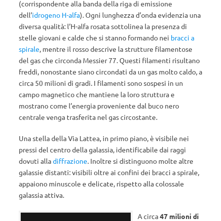
(corrispondente alla banda della riga di emissione
dell’
idrogeno H-alfa
). Ogni lunghezza d’onda evidenzia una
diversa qualità: l’H-alfa rosata sottolinea la presenza di
stelle giovani e calde che si stanno formando nei
bracci a
spirale
, mentre il rosso descrive la strutture filamentose
del gas che circonda Messier 77. Questi filamenti risultano
freddi, nonostante siano circondati da un gas molto caldo, a
circa 50 milioni di gradi. I filamenti sono sospesi in un
campo magnetico che mantiene la loro struttura e
mostrano come l’energia proveniente dal buco nero
centrale venga trasferita nel gas circostante.
Una stella della Via Lattea, in primo piano, è visibile nei
pressi del centro della galassia, identificabile dai raggi
dovuti alla
diffrazione
. Inoltre si distinguono molte altre
galassie distanti: visibili oltre ai confini dei bracci a spirale,
appaiono minuscole e delicate, rispetto alla colossale
galassia attiva.
A circa
47 milioni di