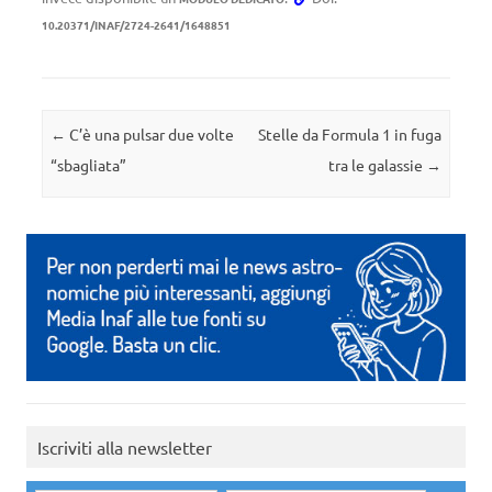
10.20371/INAF/2724-2641/1648851
Navigazione articolo
←
C’è una pulsar due volte
Stelle da Formula 1 in fuga
“sbagliata”
tra le galassie
→
Iscriviti alla newsletter