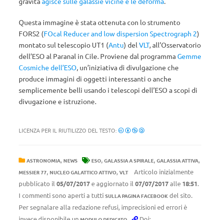
gravità
agisce sulle galassie vicine e le deforma
.
Questa immagine è stata ottenuta con lo strumento
FORS2 (
FOcal Reducer and low dispersion Spectrograph 2
)
montato sul telescopio UT1 (
Antu
) del
VLT
, all’Osservatorio
dell’ESO al Paranal in Cile. Proviene dal programma
Gemme
Cosmiche dell’ESO
, un’iniziativa di divulgazione che
produce immagini di oggetti interessanti o anche
semplicemente belli usando i telescopi dell’ESO a scopi di
divugazione e istruzione.
LICENZA PER IL RIUTILIZZO DEL TESTO:
,
,
,
,
ASTRONOMIA
NEWS
ESO
GALASSIA A SPIRALE
GALASSIA ATTIVA
,
,
Articolo inizialmente
MESSIER 77
NUCLEO GALATTICO ATTIVO
VLT
pubblicato il
05/07/2017
e aggiornato il
07/07/2017
alle
18:51
.
I commenti sono aperti a tutti
del sito.
SULLA PAGINA FACEBOOK
Per segnalare alla redazione refusi, imprecisioni ed errori è
invece disponibile un
.
Doi:
MODULO DEDICATO