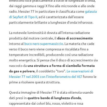
emettono luce praticamente a tutte le lunghezze d’onda,
dai raggi gamma e raggi X fino alle microonde e alle onde
radio. Messier 77 in particolare è classificata come
galassia
di Seyfert di Tipo II
, ed è caratterizzata dall’essere
particolarmente brillante a lunghezze d’onda infrarosse.
La notevole luminosità è dovuta all’intensa radiazione
prodotta dal motore centrale, il
disco di accrescimento
intorno al
buco nero supermassiccio
. La materia che cade
verso il buco nero viene compressa e riscaldata fino a
temperature incredibili, producendo così una radiazione
molto energetica. Si pensa che il disco di accrescimento sia
nascosto da
una struttura a forma di ciambella formata
da gas e polvere
, il cosiddetto “toro”.
Le osservazioni di
Messier 77 nel 2003 con l’interferometro del VLT
furono le
prime a risolvere questa struttura.
Questa immagine di Messier 77 è stata ottenuta usando
dati presi in
quattro bande di lunghezza d’onda
,
rappresentate dai colori blu, rosso, violetto e rosa