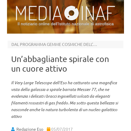
Il notiziario online dell’Istituto nazionale di astrofisica
Vai al contenuto
DAL PROGRAMMA GEMME COSMICHE DELL’ESO
Un’abbagliante spirale con
un cuore attivo
Il Very Large Telescope dell'Eso ha catturato una magnifica
vista della galassia a spirale barrata Messier 77, che ne
evidenzia i delicati i bracci ingioiellati solcati da eleganti
filamenti rossastri di gas freddo. Ma sotto questa bellezza si
nasconde anche la natura turbolenta di un nucleo galattico
attivo
Redazione Eso
05/07/2017