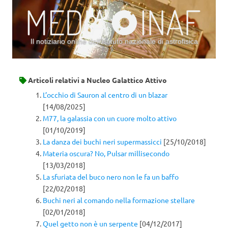
Il notiziario online dell’Istituto nazionale di astrofisica
Vai al contenuto
Articoli relativi a
Nucleo Galattico Attivo
L’occhio di Sauron al centro di un blazar
[14/08/2025]
M77, la galassia con un cuore molto attivo
[01/10/2019]
La danza dei buchi neri supermassicci
[25/10/2018]
Materia oscura? No, Pulsar millisecondo
[13/03/2018]
La sfuriata del buco nero non le fa un baffo
[22/02/2018]
Buchi neri al comando nella formazione stellare
[02/01/2018]
Quel getto non è un serpente
[04/12/2017]