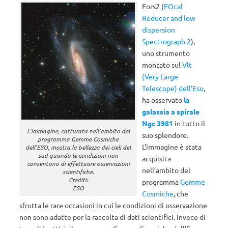
Fors2 (
FOcal
Reducer and low
dispersion
Spectrograph 2
),
uno strumento
montato sul
Vlt
(Very Large
Telescope) dell’Eso
,
ha osservato
la
galassia a spirale
Ngc 3981
in tutto il
L’immagine, catturata nell’ambito del
suo splendore.
programma Gemme Cosmiche
L’immagine è stata
dell’ESO, mostra la bellezza dei cieli del
sud quando le condizioni non
acquisita
consentono di effettuare osservazioni
nell’ambito del
scientifiche.
Crediti:
programma
Gemme
ESO
Cosmiche
, che
sfrutta le rare occasioni in cui le condizioni di osservazione
non sono adatte per la raccolta di dati scientifici. Invece di