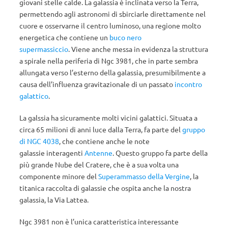
giovani stelle calde. La galassia è inclinata verso la Terra,
permettendo agli astronomi di sbirciarle direttamente nel
cuore e osservarne il centro luminoso, una regione molto
energetica che contiene un
buco nero
supermassiccio
. Viene anche messa in evidenza la struttura
a spirale nella periferia di Ngc 3981, che in parte sembra
allungata verso l’esterno della galassia, presumibilmente a
causa dell’influenza gravitazionale di un passato
incontro
galattico
.
La galssia ha sicuramente molti vicini galattici. Situata a
circa 65 milioni di anni luce dalla Terra, fa parte del
gruppo
di NGC 4038
, che contiene anche le note
galassie interagenti
Antenne
. Questo gruppo fa parte della
più grande Nube del Cratere, che è a sua volta una
componente minore del
Superammasso della Vergine
, la
titanica raccolta di galassie che ospita anche la nostra
galassia, la Via Lattea.
Ngc 3981 non è l’unica caratteristica interessante