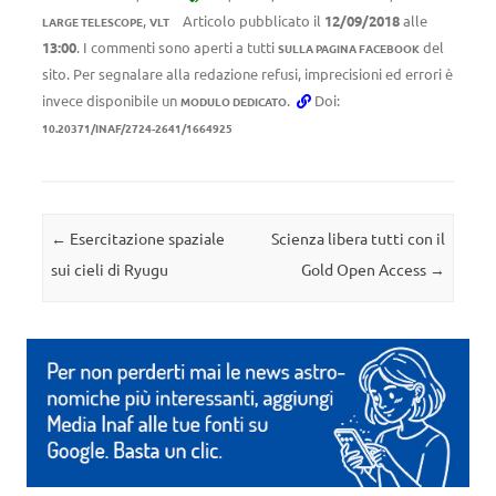
,
Articolo pubblicato il
12/09/2018
alle
LARGE TELESCOPE
VLT
13:00
. I commenti sono aperti a tutti
del
SULLA PAGINA FACEBOOK
sito. Per segnalare alla redazione refusi, imprecisioni ed errori è
invece disponibile un
.
Doi:
MODULO DEDICATO
10.20371/INAF/2724-2641/1664925
Navigazione articolo
←
Esercitazione spaziale
Scienza libera tutti con il
sui cieli di Ryugu
Gold Open Access
→