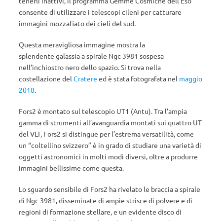
tenerli inattivi, il programma Gemme Cosmiche dell’Eso
consente di utilizzare i telescopi cileni per catturare
immagini mozzafiato dei cieli del sud.
Questa meravigliosa immagine mostra la
splendente galassia a spirale Ngc 3981 sospesa
nell’inchiostro nero dello spazio. Si trova nella
costellazione del
Cratere
ed è stata fotografata nel
maggio
2018
.
Fors2 è montato sul telescopio UT1 (Antu). Tra l’ampia
gamma di strumenti all’avanguardia montati sui quattro UT
del VLT, Fors2 si distingue per l’estrema versatilità, come
un “coltellino svizzero” è in grado di studiare una varietà di
oggetti astronomici in molti modi diversi, oltre a produrre
immagini bellissime come questa.
Lo sguardo sensibile di Fors2 ha rivelato le braccia a spirale
di Ngc 3981, disseminate di ampie strisce di polvere e di
regioni di formazione stellare, e un evidente disco di