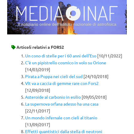
Il notiziario online dell’Istituto nazionale di astrofisica
Vai al contenuto
Articoli relativi a
FORS2
Un cono di stelle per i 60 anni dell’Eso
[10/11/2022]
C’è un pipistrello cosmico in volo su Orione
[14/03/2019]
Pirata a Poppa nei cieli del sud
[24/10/2018]
Vlt va a caccia di gemme rare con Fors2
[12/09/2018]
Asteroide al carbonio in esilio
[09/05/2018]
La supernova orfana adesso ha una casa
[22/11/2017]
Un mondo infernale con cieli al titanio
[13/09/2017]
Effetti quantistici dalla stella di neutroni