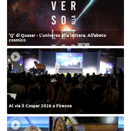
‘Q’ di Quasar - L'universo alla lettera. Alfabeto
cosmico
Al via il Cospar 2026 a Firenze