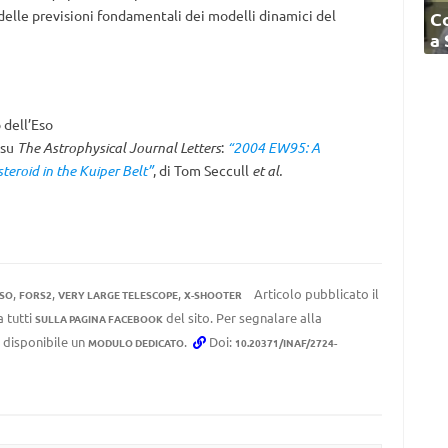
a delle previsioni fondamentali dei modelli dinamici del
C
a
 dell’Eso
 su
The Astrophysical Journal Letters
:
“2004 EW95: A
teroid in the Kuiper Belt”
, di Tom Seccull
et al.
,
,
,
Articolo pubblicato il
SO
FORS2
VERY LARGE TELESCOPE
X-SHOOTER
a tutti
del sito. Per segnalare alla
SULLA PAGINA FACEBOOK
e disponibile un
.
Doi:
MODULO DEDICATO
10.20371/INAF/2724-