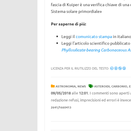
fascia di Kuiper è una verifica chiave di un
Sistema solare primordiale»
Per saperne di più:
Leggi il
comunicato stampa
in italiano
Leggi l’articolo scientifico pubblicato
Phyllosilicate-bearing Carbonaceous As
LICENZA PER IL RIUTILIZZO DEL TESTO:
,
,
,
ASTRONOMIA
NEWS
ASTEROIDI
CARBONIO
E
09/05/2018
alle
12:01
. I commenti sono aperti 
redazione refusi, imprecisioni ed errori è invec
2641/1660413