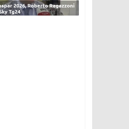
ospar 2026, Roberto Ragazzoni
 Sky Tg24