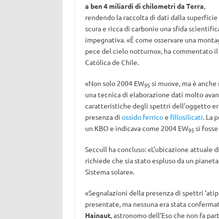
a ben 4 miliardi di chilometri da Terra
,
rendendo la raccolta di dati dalla superficie
scura e ricca di carbonio una sfida scientific
impegnativa. «È come osservare una montag
pece del cielo notturno», ha commentato i
Católica de Chile.
«Non solo 2004 EW
si muove, ma è anche 
95
una tecnica di elaborazione dati molto avanz
caratteristiche degli spettri dell’oggetto 
presenza di
ossido ferrico
e
fillosilicati
. La 
un KBO e indicava come 2004 EW
si fosse
95
Seccull ha concluso: «L’ubicazione attuale 
richiede che sia stato espluso da un pianeta 
Sistema solare».
«Segnalazioni della presenza di spettri ‘atipi
presentate, ma nessuna era stata confermat
Hainaut
, astronomo dell’Eso che non fa par