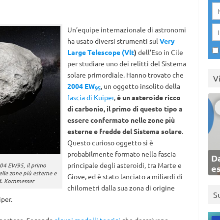
Un’equipe internazionale di astronomi
ha usato diversi strumenti sul
Very
Large Telescope (Vlt
)
dell’Eso in Cile
per studiare uno dei relitti del Sistema
solare primordiale. Hanno trovato che
V
2004 EW
, un oggetto insolito della
95
fascia di Kuiper
,
è un asteroide ricco
di carbonio, il primo di questo tipo a
essere confermato nelle zone più
esterne e fredde del Sistema solare
.
Questo curioso oggetto si è
probabilmente formato nella fascia
Da
principale degli asteroidi, tra Marte e
04 EW95, il primo
e
lle zone più esterne e
Giove, ed è stato lanciato a miliardi di
M. Kornmesser
chilometri dalla sua zona di origine
S
iper.