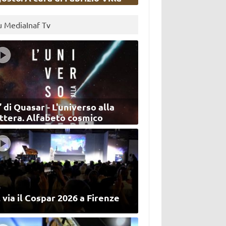
u MediaInaf Tv
’ di Quasar - L'universo alla
ettera. Alfabeto cosmico
 via il Cospar 2026 a Firenze