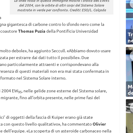
La linea rossa in questa immagine mostra l’orbita dell’EW95
del 2004, con le orbite di altri corpi del Sistema Solare
mostrate in verde per confronto. Crediti: ESO/L. Calçada
a
na gigantesca di carbone contro lo sfondo nero come la
l coautore
Thomas Puzia
della Pontificia Universidad
Tr
ne
molto debole», ha aggiunto Seccull. «Abbiamo dovuto usare
ata per estrarre dai dati tutto il possibile». Due
erano particolarmente attraenti e corrispondevano alla
presenza di questi materiali non era mai stata confermata in
 formato nel Sistema Solare interno.
Ma
di 2004 EW
, nelle gelide zone esterne del Sistema solare,
de
95
migrante, fino all’orbita presente, nelle prime fasi del
ci’ di oggetti della fascia di Kuiper erano già state
a con questo livello qualitativo», ha commentato
Olivier
te dell’equipe. «La scoperta di un asteroide carbonaceo nella