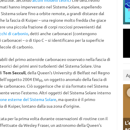
mpestose. Secondo
alcuni modelli teorici
che descrivono
rmati hanno imperversato nel Sistema Solare, espellendo
 Sistema solare fino a orbite remote, a grandi distanze dal
 che la fascia di Kuiper – una regione molto fredda che giace
re una piccola frazione di corpi rocciosi provenienti dal
icchi di carbonio
, detti anche carbonacei (contengono
i carbonacei – o di tipo C – si identificano per la superficie
lecole di carbonio.
bili del primo asteroide carbonaceo osservato nella fascia di
eorici dei primi anni turbolenti del Sistema Solare. Una
di
Tom Seccull
, della Queen’s University di Belfast nel Regno
A
 dell’oggetto 2004 EW
, un oggetto anomalo della fascia di
95
de carbonaceo. Ciò suggerisce che si sia formato nel Sistema
ente verso l’esterno. Altri oggetti del Sistema Solare interno
one esterne del Sistema Solare
, ma questo è il primo
a di Kuiper, lontano dalla sua zona d’origine.
ata per la prima volta durante osservazioni di routine con il
L’
ffettuate da Wesley Fraser, un astronomo della Queen’s
ag