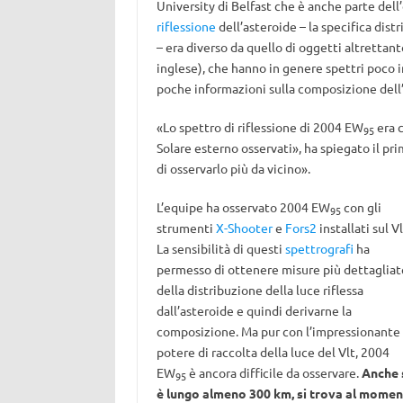
University di Belfast che è anche parte del
riflessione
dell’asteroide – la specifica dist
– era diverso da quello di oggetti altrettant
inglese), che hanno in genere spettri poco i
poche informazioni sulla composizione dell’
«Lo spettro di riflessione di 2004 EW
era c
95
Solare esterno osservati», ha spiegato il pr
di osservarlo più da vicino».
L’equipe ha osservato 2004 EW
con gli
95
strumenti
X-Shooter
e
Fors2
installati sul Vl
La sensibilità di questi
spettrografi
ha
permesso di ottenere misure più dettagliat
della distribuzione della luce riflessa
dall’asteroide e quindi derivarne la
composizione. Ma pur con l’impressionante
potere di raccolta della luce del Vlt, 2004
EW
è ancora difficile da osservare.
Anche 
95
è lungo almeno 300 km, si trova al mome