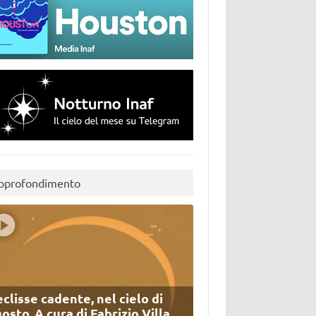
pprofondimento
eclisse cadente, nel cielo di
osto. A cura di Fabrizio Villa