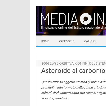
Il notiziario online dell’Istituto nazionale di 
Vai al contenuto
HOME
CATEGORIE
GALLERY
2004 EW95 ORBITA AI CONFINI DEL SISTE
Asteroide al carbonio 
Questo curioso oggetto eremita (il primo astero
probabilmente formato nella fascia principale 
miliardi di chilometri dalla sua zona di origin
vicinato planetario