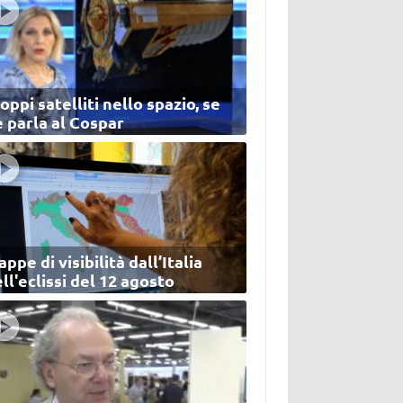
oppi satelliti nello spazio, se
 parla al Cospar
ppe di visibilità dall’Italia
ll'eclissi del 12 agosto