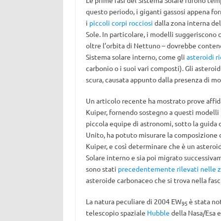
Le prime fasi del Sistema Solare furono te
questo periodo, i giganti gassosi appena fo
i
piccoli corpi rocciosi
dalla zona interna del
Sole. In particolare, i modelli suggeriscono
oltre l’orbita di Nettuno – dovrebbe contene
Sistema solare interno, come gli
asteroidi r
carbonio o i suoi vari composti). Gli asteroid
scura, causata appunto dalla presenza di mo
Un articolo recente ha mostrato prove affida
Kuiper, fornendo sostegno a questi modelli t
piccola equipe di astronomi, sotto la guida 
Unito, ha potuto misurare la composizione
Kuiper, e così determinare che è un asteroi
Solare interno e sia poi migrato successivam
sono stati
precedentemente rilevati nelle z
asteroide carbonaceo che si trova nella fasci
La natura peculiare di 2004 EW
è stata not
95
telescopio spaziale
Hubble
della Nasa/Esa e