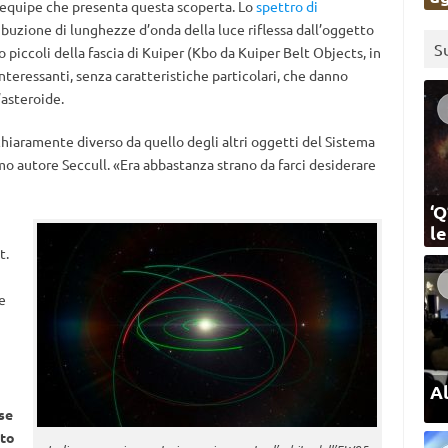
l’equipe che presenta questa scoperta. Lo
spettro di
ribuzione di lunghezze d’onda della luce riflessa dall’oggetto
S
o piccoli della fascia di Kuiper (Kbo da Kuiper Belt Objects, in
nteressanti, senza caratteristiche particolari, che danno
asteroide.
hiaramente diverso da quello degli altri oggetti del Sistema
imo autore Seccull. «Era abbastanza strano da farci desiderare
‘Q
l
t.
e
Al
se
nto