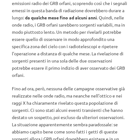
emissioni radio dei GRB orfani, scoprendo così che i segnali
emessi in questa banda di radiazione dovrebbero durare a
lungo:
da qualche mese fino ad alcuni anni
. Quindi, nelle
onde radio, i GRB orfani sarebbero sorgenti variabili, ma in
modo piuttosto lento. Un metodo per rivelarli potrebbe
essere quello di osservare in modo approfondito una
specifica zona del cielo con i radiotelescopi e ripetere
l’operazione a distanza di qualche mese. La rivelazione di
sorgenti presenti in una sola delle due osservazioni
potrebbe essere il primo indizio di aver osservato dei GRB
orfani.
Fino ad ora, però, nessuna delle campagne osservative già
realizzate nelle onde radio, ma neanche nell’ottico e nei
raggi X ha chiaramente rivelato questa popolazione di
sorgenti. Ci sono stati alcuni eventi transienti che hanno
destato un sospetto, poi escluso da ulteriori osservazioni.
La situazione apparentemente sembra paradossale: se
abbiamo capito bene come sono fatti i getti di queste
sorgenti allora i GRB orfani dovrebbero esistere e in un