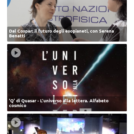
Dal Cospar: il futuro degli esopianeti, con Serena
Benatti
‘Q’ di Quasar - L'universo alla lettera. Alfabeto
cosmico