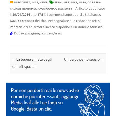
,
,
,
,
,
,
,
IN EVIDENZA
INAF
NEWS
FERMI
GRB
INAF
NASA
OA BRERA
,
,
,
Articolo pubblicato
RADIOASTRONOMIA
RAGGI GAMMA
SKA
SWIFT
il
29/04/2014
alle
17:54
. I commenti sono aperti a tutti
SULLA
del sito. Per segnalare alla redazione refusi,
PAGINA FACEBOOK
imprecisioni ed errori è invece disponibile un
.
MODULO DEDICATO
Doi:
10.20371/INAF/2724-2641/46840
Navigazione articolo
←
La buona annata degli
Un parco per lo spazio
→
spinoff spaziali