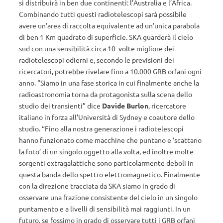
si distribuirà in ben due continenti: l’Australia e l’Africa.
Combinando tutti questi radiotelescopi sarà possibile
avere un’area di raccolta equivalente ad un’unica parabola
di ben 1 Km quadrato di superficie. SKA guarderà il cielo
sud con una sensibilità circa 10 volte migliore dei
radiotelescopi odierni e, secondo le previsioni dei
ricercatori, potrebbe rivelare fino a 10.000 GRB orfani ogni
anno. “Siamo in una fase storica in cui finalmente anche la
radioastronomia torna da protagonista sulla scena dello
studio dei transienti” dice
Davide Burlon
, ricercatore
italiano in forza all’Università di Sydney e coautore dello
studio. “Fino alla nostra generazione i radiotelescopi
hanno funzionato come macchine che puntano e ‘scattano
la foto’ di un singolo oggetto alla volta, ed inoltre molte
sorgenti extragalattiche sono particolarmente deboli in
questa banda dello spettro elettromagnetico. Finalmente
con la direzione tracciata da SKA siamo in grado di
osservare una frazione consistente del cielo in un singolo
puntamento e a livelli di sensibilità mai raggiunti. In un
futuro, se fossimo in grado di osservare tutti i GRB orfani