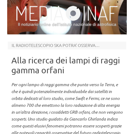
Il notiziario online dell’Istituto nazionale di astrofisica
Vai al contenuto
IL RADIOTELESCOPIO SKA POTRA’ OSSERVARLI
Alla ricerca dei lampi di raggi
gamma orfani
Per ogni lampo di raggi gamma che punta verso la Terra, e
che è quindi potenzialmente individuabile dai satelliti in
orbita dedicati al loro studio, come Swift e Fermi, ce ne sono
almeno 700 che emettono la loro radiazione di alta energia
in un’altra direzione, i cosiddetti GRB orfani, che non vengono
scoperti. Uno studio guidato da Giancarlo Ghirlanda indica
come questi elusivi fenomeni potranno essere scoperti grazie
alle notevoli capacità osservative del futuro radiotelescopio