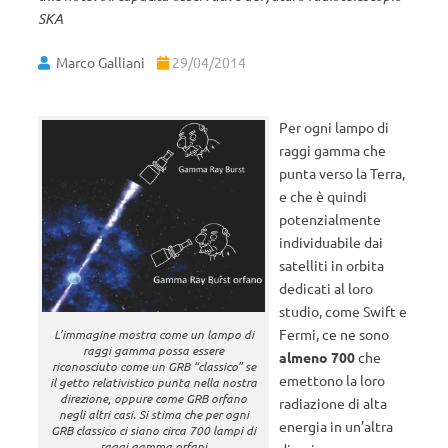
SKA
Marco Galliani
29/04/2014
Per ogni lampo di
raggi gamma che
punta verso la Terra,
e che è quindi
potenzialmente
individuabile dai
satelliti in orbita
dedicati al loro
studio, come Swift e
Fermi, ce ne sono
L’immagine mostra come un lampo di
raggi gamma possa essere
almeno 700
che
riconosciuto come un GRB “classico” se
emettono la loro
il getto relativistico punta nella nostra
direzione, oppure come GRB orfano
radiazione di alta
negli altri casi. Si stima che per ogni
energia in un’altra
GRB classico ci siano circa 700 lampi di
raggi gamma orfani