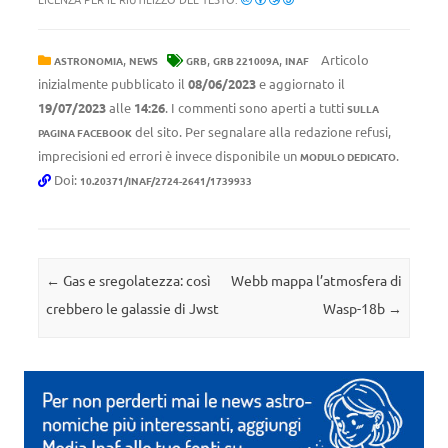
,
,
,
Articolo
ASTRONOMIA
NEWS
GRB
GRB 221009A
INAF
inizialmente pubblicato il
08/06/2023
e aggiornato il
19/07/2023
alle
14:26
. I commenti sono aperti a tutti
SULLA
del sito. Per segnalare alla redazione refusi,
PAGINA FACEBOOK
imprecisioni ed errori è invece disponibile un
.
MODULO DEDICATO
Doi:
10.20371/INAF/2724-2641/1739933
Navigazione articolo
←
Gas e sregolatezza: così
Webb mappa l’atmosfera di
crebbero le galassie di Jwst
Wasp-18b
→