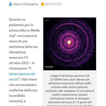
Marco Malaspina
08/06/2023
Quando ne
parlammo per la
prima volta su
Media
Inaf
– era trascorsa
meno di una
settimana dalla sua
rilevazione,
avvenuta il 9
ottobre 2022 – lo
chiamammo “
il
lampo gamma del
I raggi X del lampo gamma Grb
secolo
”. Man mano
221009A sono stati rilevati per
settimane come luce diffusa dalla
che accumulavano
polvere nella nostra galassia,
conferme della sua
portando alla comparsa di una serie di
anelli in espansione. Questa
incredibile
animazione mostra le immagini
intensità, e
catturate nel corso di 12 giorni dal
telescopio a raggi X a bordo del Neil