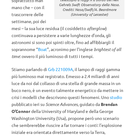
soprattutto man
Gehrels Swift Observatory della Nasa.
mano che – con il
Crediti: Nasa/Swift/A. Beardmore
trascorrere delle
(University of Leicester)
settimane, poi dei
mesi – la sua luce residua (il cosiddetto
afterglow
)
continuava a persistere a varie lunghezze d’onda, gli
astronomi si sono poi spinti oltre, fino ad affibbiargli il
soprannome “
Boat
”, acronimo per l’inglese
brightest of all
time
: ovvero il più luminoso di tutti i tempi.
Stiamo parlando di
Grb 221009A
, il lampo di raggi gamma
più luminoso mai registrato. Emesso a 2.4 miliardi di anni
luce da noi dal collasso di una stella di grande massa in un
buco nero, è un evento talmente energetico da mettere in
crisi i modelli che descrivono questi fenomeni. Uno
studio
pubblicato ieri su
Science Advances
, guidato da
Brendan
O’Connor
della University of Maryland e della George
Washington University (Usa), propone però uno scenario
che sembrerebbe riuscire a far tornare i conti: l’esplosione
iniziale era orientata direttamente verso la Terra,