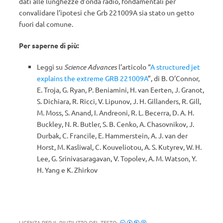
dati alle lunghezze d’onda radio, fondamentali per
convalidare l’ipotesi che Grb 221009A sia stato un getto
fuori dal comune.
Per saperne di più:
Leggi su
Science Advances
l’articolo “
A structured jet
explains the extreme GRB 221009A
”, di B. O’Connor,
E. Troja, G. Ryan, P. Beniamini, H. van Eerten, J. Granot,
S. Dichiara, R. Ricci, V. Lipunov, J. H. Gillanders, R. Gill,
M. Moss, S. Anand, I. Andreoni, R. L. Becerra, D. A. H.
Buckley, N. R. Butler, S. B. Cenko, A. Chasovnikov, J.
Durbak, C. Francile, E. Hammerstein, A. J. van der
Horst, M. Kasliwal, C. Kouveliotou, A. S. Kutyrev, W. H.
Lee, G. Srinivasaragavan, V. Topolev, A. M. Watson, Y.
H. Yang e K. Zhirkov
LICENZA PER IL RIUTILIZZO DEL TESTO: