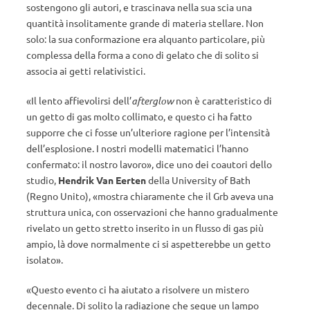
sostengono gli autori, e trascinava nella sua scia una
quantità insolitamente grande di materia stellare. Non
solo: la sua conformazione era alquanto particolare, più
complessa della forma a cono di gelato che di solito si
associa ai getti relativistici.
«Il lento affievolirsi dell’
afterglow
non è caratteristico di
un getto di gas molto collimato, e questo ci ha fatto
supporre che ci fosse un’ulteriore ragione per l’intensità
dell’esplosione. I nostri modelli matematici l’hanno
confermato: il nostro lavoro», dice uno dei coautori dello
studio,
Hendrik Van Eerten
della University of Bath
(Regno Unito), «mostra chiaramente che il Grb aveva una
struttura unica, con osservazioni che hanno gradualmente
rivelato un getto stretto inserito in un flusso di gas più
ampio, là dove normalmente ci si aspetterebbe un getto
isolato».
«Questo evento ci ha aiutato a risolvere un mistero
decennale. Di solito la radiazione che segue un lampo