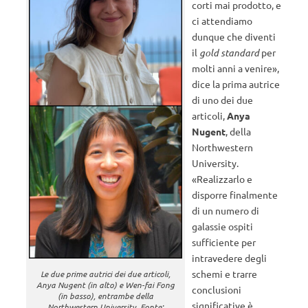
corti mai prodotto, e
ci attendiamo
dunque che diventi
il
gold standard
per
molti anni a venire»,
dice la prima autrice
di uno dei due
articoli,
Anya
Nugent
, della
Northwestern
University.
«Realizzarlo e
disporre finalmente
di un numero di
galassie ospiti
sufficiente per
intravedere degli
schemi e trarre
Le due prime autrici dei due articoli,
Anya Nugent (in alto) e Wen-fai Fong
conclusioni
(in basso), entrambe della
significative è
Northwestern University. Fonte: