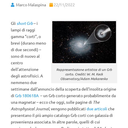
Marco Malaspina
22/11/2022
Gli
short Grb
– i
lampi di raggi
gamma “corti”, o
brevi (durano meno
di due secondi) –
sono di nuovo al
centro
dell’attenzione
Rappresentazione artistica di un Grb
corto. Crediti: W. M. Keck
degli astrofisici. A
Observatory/Adam Makarenko
nemmeno due
settimane dall’annuncio della scoperta dell’insolita origine
di
Grb 180618A
– un Grb corto generato probabilmente da
una magnetar – ecco che oggi, sulle pagine di
The
Astrophysical Journal
, vengono pubblicati
due
articoli
che
presentano il più ampio catalogo Grb corti con galassia di
provenienza associata. In altre parole, quelli di cui