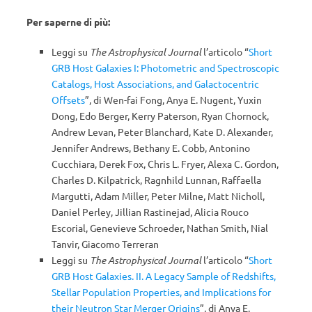
Per saperne di più:
Leggi su
The Astrophysical Journal
l’articolo “
Short
GRB Host Galaxies I: Photometric and Spectroscopic
Catalogs, Host Associations, and Galactocentric
Offsets
”, di Wen-fai Fong, Anya E. Nugent, Yuxin
Dong, Edo Berger, Kerry Paterson, Ryan Chornock,
Andrew Levan, Peter Blanchard, Kate D. Alexander,
Jennifer Andrews, Bethany E. Cobb, Antonino
Cucchiara, Derek Fox, Chris L. Fryer, Alexa C. Gordon,
Charles D. Kilpatrick, Ragnhild Lunnan, Raffaella
Margutti, Adam Miller, Peter Milne, Matt Nicholl,
Daniel Perley, Jillian Rastinejad, Alicia Rouco
Escorial, Genevieve Schroeder, Nathan Smith, Nial
Tanvir, Giacomo Terreran
Leggi su
The Astrophysical Journal
l’articolo “
Short
GRB Host Galaxies. II. A Legacy Sample of Redshifts,
Stellar Population Properties, and Implications for
their Neutron Star Merger Origins
”, di Anya E.