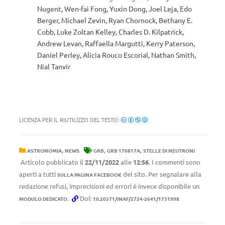
Nugent, Wen-fai Fong, Yuxin Dong, Joel Leja, Edo
Berger, Michael Zevin, Ryan Chornock, Bethany E.
Cobb, Luke Zoltan Kelley, Charles D. Kilpatrick,
Andrew Levan, Raffaella Margutti, Kerry Paterson,
Daniel Perley, Alicia Rouco Escorial, Nathan Smith,
Nial Tanvir
LICENZA PER IL RIUTILIZZO DEL TESTO:
,
,
,
ASTRONOMIA
NEWS
GRB
GRB 170817A
STELLE DI NEUTRONI
Articolo pubblicato il
22/11/2022
alle
12:56
. I commenti sono
aperti a tutti
del sito. Per segnalare alla
SULLA PAGINA FACEBOOK
redazione refusi, imprecisioni ed errori è invece disponibile un
.
Doi:
MODULO DEDICATO
10.20371/INAF/2724-2641/1731998