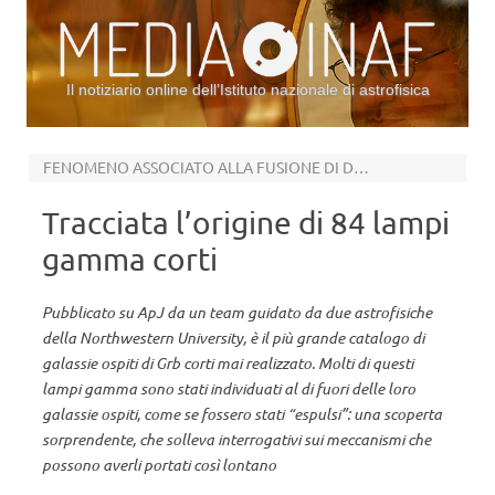
Il notiziario online dell’Istituto nazionale di astrofisica
Vai al contenuto
FENOMENO ASSOCIATO ALLA FUSIONE DI DUE STELLE DI NEUTRONI
Tracciata l’origine di 84 lampi
gamma corti
Pubblicato su ApJ da un team guidato da due astrofisiche
della Northwestern University, è il più grande catalogo di
galassie ospiti di Grb corti mai realizzato. Molti di questi
lampi gamma sono stati individuati al di fuori delle loro
galassie ospiti, come se fossero stati “espulsi”: una scoperta
sorprendente, che solleva interrogativi sui meccanismi che
possono averli portati così lontano