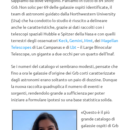
sappiamo da dove vengono. Parliamo in tutto di 84
short
Grb
. Non solo: per 69 delle galassie ospiti identificate, il
team di astronomi guidato dalla Northwestern University
(Usa) che ha condotto lo studio è riuscito a delineare
anche le caratteristiche, grazie ai dati raccolti con i
telescopi spaziali Hubble e Spitzer della Nasa e con quelli
terrestri degli osservatori
Keck
,
Gemini
,
Mmt
, dei
Magellan
Telescopes
di Las Campanas e di
Lbt
– il Large Binocular
Telescope, un gigante a due occhi per un quarto dell’Inaf.
Se i numeri del catalogo vi sembrano modesti, pensate che
fino a ora le galassie d’origine dei Grb corti caratterizzate
dagli astronomi erano soltanto un paio di dozzine. Dunque
la nuova raccolta quadruplica il numero di eventi e
sorgenti, rendendolo grande a sufficienza per poter
iniziare a formulare ipotesi su una base statistica solida.
«Questo è il più
grande catalogo di
galassie ospiti di Grb