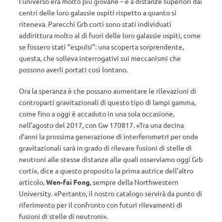
l’universo era molto più giovane – e a distanze superiori dai
centri delle loro galassie ospiti rispetto a quanto si
riteneva. Parecchi Grb corti sono stati individuati
addirittura molto al di fuori delle loro galassie ospiti, come
se fossero stati “espulsi”: una scoperta sorprendente,
questa, che solleva interrogativi sui meccanismi che
possono averli portati così lontano.
Ora la speranza è che possano aumentare le rilevazioni di
controparti gravitazionali di questo tipo di lampi gamma,
come fino a oggi è accaduto in una sola occasione,
nell’agosto del 2017, con Gw 170817. «Tra una decina
d’anni la prossima generazione di interferometri per onde
gravitazionali sarà in grado di rilevare fusioni di stelle di
neutroni alle stesse distanze alle quali osserviamo oggi Grb
corti», dice a questo proposito la prima autrice dell’altro
articolo,
Wen-fai Fong
, sempre della Northwestern
University. «Pertanto, il nostro catalogo servirà da punto di
riferimento per il confronto con futuri rilevamenti di
fusioni di stelle di neutroni».