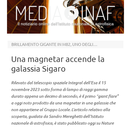
Il notiziario online dell’Istituto nazionale di astrofisica
Vai al contenuto
BRILLAMENTO GIGANTE IN M82, UNO DEGLI OGGETTI CELESTI PIÙ AFFASCINANTI DEL CIELO
Una magnetar accende la
galassia Sigaro
Rilevato dal telescopio spaziale Integral dell’Esa il 15
novembre 2023 sotto forma di lampo di raggi gamma
durato appena un decimo di secondo, è il primo “giant flare”
a oggi noto prodotto da una magnetar in una galassia che
non appartiene al Gruppo Locale. L’articolo relativo alla
scoperta, guidata da Sandro Mereghetti dell’Istituto
nazionale di astrofisica, è stato pubblicato oggi su Nature