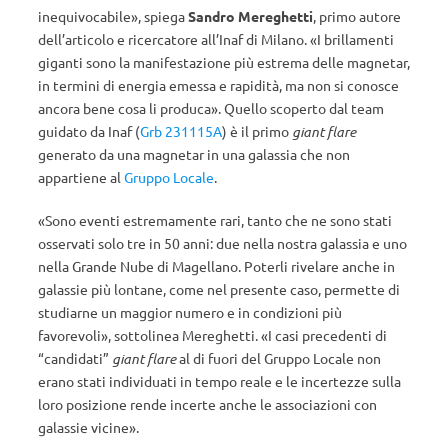
inequivocabile», spiega
Sandro Mereghetti
, primo autore
dell’articolo e ricercatore all’Inaf di Milano. «I brillamenti
giganti sono la manifestazione più estrema delle magnetar,
in termini di energia emessa e rapidità, ma non si conosce
ancora bene cosa li produca». Quello scoperto dal team
guidato da Inaf (
Grb 231115A
) è il primo
giant flare
generato da una magnetar in una galassia che non
appartiene al
Gruppo Locale
.
«Sono eventi estremamente rari, tanto che ne sono stati
osservati solo tre in 50 anni: due nella nostra galassia e uno
nella Grande Nube di Magellano. Poterli rivelare anche in
galassie più lontane, come nel presente caso, permette di
studiarne un maggior numero e in condizioni più
favorevoli», sottolinea Mereghetti. «I casi precedenti di
“candidati”
giant flare
al di fuori del Gruppo Locale non
erano stati individuati in tempo reale e le incertezze sulla
loro posizione rende incerte anche le associazioni con
galassie vicine».