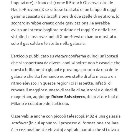
Imperatore) e francesi (come il French Observatoire de
Haute-Provence): se si fosse trattato di un lampo di raggi
gamma causato dalla collisione di due stelle di neutroni, lo
scontro avrebbe creato onde gravitazionali e avrebbe
avuto un intenso bagliore residuo nei raggi X e nella luce
visibile. Le osservazioni di Xmm-Newton hanno mostrato
solo il gas caldo e le stelle nella galassia.
L’articolo pubblicato su
Nature
conferma quindi un’ipotesi
che si sospettava da diversi anni. «Inoltre non è casuale che
questo brillamento gigante provenga proprio da una delle
galassie che sta formando nuove stelle di alta massa a un
ritmo elevato. In queste regioni ci si aspetta, infatti, di
trovare il maggior numero di stelle di neutroni e quindi di
magnetar», aggiunge
Ruben Salvaterra
, ricercatore Inaf di
Milano e coautore dell’articolo.
Osservabile anche con piccoli telescopi, M82 è una galassia
starburst
(in cui appunto il processo di formazione stellare
è eccezionalmente elevato) a spirale barrata che si trova a