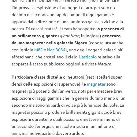
dall’Istituto nazionale di astrofisica (Inaf) ha individuato
l’improvvisa esplosione di un oggetto raro: per solo un
decimo di secondo, un rapido lampo di raggi gamma è
apparso dalla direzione di una luminosa galassia vicino alla
nostra. Di cosa si tratta? Il team ha scoperto
la presenza di
un brillamento gigante
(
giant flare
, in inglese)
generato
da una magnetar nella galassia Sigaro
(conosciuta anche
con le sigle
M82
o
Ngc 3034
), uno degli oggetti celesti più
affascinanti che costellano il cielo. L’
articolo
relativo alla
scoperta è stato pubblicato oggi sulla rivista
Nature
.
Particolare classe di stelle di neutroni (resti stellari super-
densi delle esplosioni di supernove), le
magnetar
sono i
magneti più potenti dell’universo, noti per emettere brevi
esplosioni di raggi gamma che in genere durano meno di un
secondo ma sono miliardi di volte più luminose del Sole. Le
magnetar possono produrre brillamenti giganti, cioè brevi
esplosioni durante le quali possono emettere in meno di
un secondo l’energia che il Sole irradia in un milione di
anni, ma individuarle è davvero arduo.