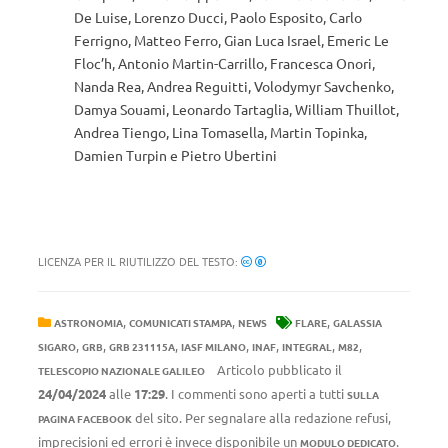
De Luise, Lorenzo Ducci, Paolo Esposito, Carlo
Ferrigno, Matteo Ferro, Gian Luca Israel, Emeric Le
Floc’h, Antonio Martin-Carrillo, Francesca Onori,
Nanda Rea, Andrea Reguitti, Volodymyr Savchenko,
Damya Souami, Leonardo Tartaglia, William Thuillot,
Andrea Tiengo, Lina Tomasella, Martin Topinka,
Damien Turpin e Pietro Ubertini
LICENZA PER IL RIUTILIZZO DEL TESTO:
,
,
,
ASTRONOMIA
COMUNICATI STAMPA
NEWS
FLARE
GALASSIA
,
,
,
,
,
,
,
SIGARO
GRB
GRB 231115A
IASF MILANO
INAF
INTEGRAL
M82
Articolo pubblicato il
TELESCOPIO NAZIONALE GALILEO
24/04/2024
alle
17:29
. I commenti sono aperti a tutti
SULLA
del sito. Per segnalare alla redazione refusi,
PAGINA FACEBOOK
imprecisioni ed errori è invece disponibile un
.
MODULO DEDICATO