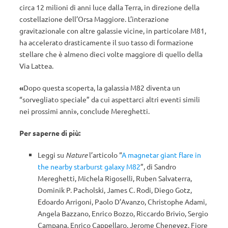
circa 12 milioni di anni luce dalla Terra, in direzione della
costellazione dell’Orsa Maggiore. L’interazione
gravitazionale con altre galassie vicine, in particolare M81,
ha accelerato drasticamente il suo tasso di formazione
stellare che è almeno dieci volte maggiore di quello della
Via Lattea.
«
Dopo questa scoperta, la galassia M82 diventa un
“sorvegliato speciale” da cui aspettarci altri eventi simili
nei prossimi anni», conclude Mereghetti.
Per saperne di più:
Leggi su
Nature
l’articolo “
A magnetar giant flare in
the nearby starburst galaxy M82
”, di Sandro
Mereghetti, Michela Rigoselli, Ruben Salvaterra,
Dominik P. Pacholski, James C. Rodi, Diego Gotz,
Edoardo Arrigoni, Paolo D’Avanzo, Christophe Adami,
Angela Bazzano, Enrico Bozzo, Riccardo Brivio, Sergio
Campana, Enrico Cappellaro, Jerome Chenevez, Fiore