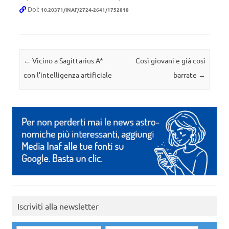
Doi:
10.20371/INAF/2724-2641/1752818
Navigazione articolo
←
Vicino a Sagittarius A*
Così giovani e già così
con l’intelligenza artificiale
barrate
→
Iscriviti alla newsletter