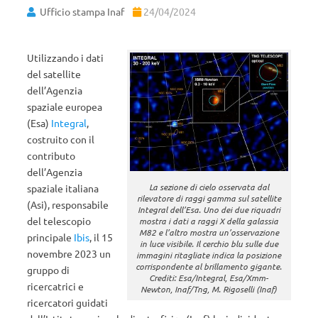
Ufficio stampa Inaf
24/04/2024
Utilizzando i dati
del satellite
dell’Agenzia
spaziale europea
(Esa)
Integral
,
costruito con il
contributo
dell’Agenzia
La sezione di cielo osservata dal
spaziale italiana
rilevatore di raggi gamma sul satellite
(Asi), responsabile
Integral dell’Esa. Uno dei due riquadri
del telescopio
mostra i dati a raggi X della galassia
M82 e l’altro mostra un’osservazione
principale
Ibis
, il 15
in luce visibile. Il cerchio blu sulle due
novembre 2023 un
immagini ritagliate indica la posizione
corrispondente al brillamento gigante.
gruppo di
Crediti: Esa/Integral, Esa/Xmm-
ricercatrici e
Newton, Inaf/Tng, M. Rigoselli (Inaf)
ricercatori guidati